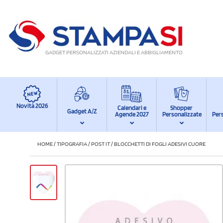
GADGET PERSONALIZZATI AZIENDALI E ABBIGLIAMENTO
Novità 2026
Calendari e
Shopper
Gadget A/Z
Agende 2027
Personalizzate
Per
HOME
/
TIPOGRAFIA
/
POST IT
/
BLOCCHETTI DI FOGLI ADESIVI CUORE