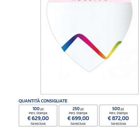
QUANTITÀ CONSIGLIATE
100
250
500
pz
pz
pz
Pers. Stampa
Pers. Stampa
Pers. Stampa
€
629,00
€
699,00
€
872,00
iva esclusa
iva esclusa
iva esclusa