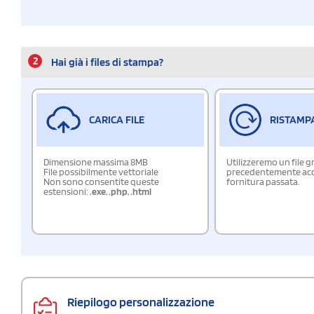
2
Hai già i files di stampa?
CARICA FILE
RISTAMP
Dimensione massima 8MB
Utilizzeremo un file g
File possibilmente vettoriale
precedentemente acqu
Non sono consentite queste
fornitura passata.
estensioni:
.exe
,
.php
,
.html
Riepilogo personalizzazione