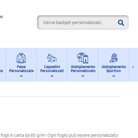
ti
Felpe
Cappellini
Abbigliamento
Abbigliamento
Ab
te
Personalizzate
Personalizzati
Personalizzato
Sportivo
d
 fogli in carta da 80 g/m². Ogni foglio può essere personalizzato