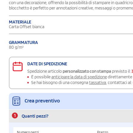
con una decorazione, offrendo la possibilità di stampare in quadricrom
blocchetto è perfetto per annotazioni creative, messaggi o promemor
MATERIALE
Carta Offset bianca
GRAMMATURA
80 g/m²
DATE DI SPEDIZIONE
Spedizione articolo
personalizzato con stampa
previsto il:
É possibile
anticipare la data di spedizione
direttamente a
Se hai bisogno di una consegna
tassativa
, contattaci al:
Crea preventivo
1
Quanti pezzi?
Numero pezzi
Prezzo