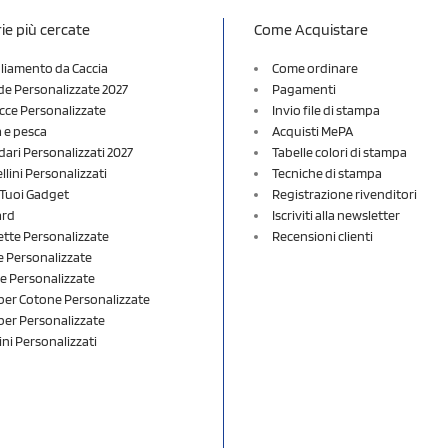
ie più cercate
Come Acquistare
liamento da Caccia
Come ordinare
e Personalizzate 2027
Pagamenti
cce Personalizzate
Invio file di stampa
a e pesca
Acquisti MePA
dari Personalizzati 2027
Tabelle colori di stampa
lini Personalizzati
Tecniche di stampa
i Tuoi Gadget
Registrazione rivenditori
ard
Iscriviti alla newsletter
ette Personalizzate
Recensioni clienti
 Personalizzate
e Personalizzate
er Cotone Personalizzate
er Personalizzate
ini Personalizzati