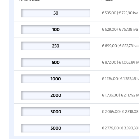
€
595,00
( € 725,90
iva
€
629,00
( € 767,38
iva
€
699,00
( € 852,78
iva
€
872,00
( € 1.063,84
i
€
1.134,00
( € 1.383,48
i
€
1.736,00
( € 2.117,92
i
€
2.064,00
( € 2.518,08
€
2.779,00
( € 3.390,38