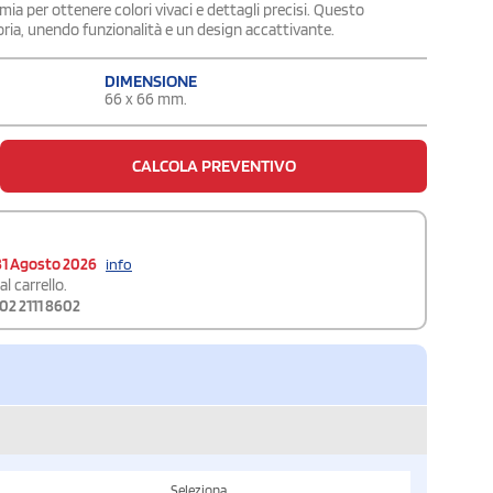
ia per ottenere colori vivaci e dettagli precisi. Questo
ia, unendo funzionalità e un design accattivante.
DIMENSIONE
66 x 66 mm.
CALCOLA PREVENTIVO
31 Agosto 2026
info
l carrello.
02 2111 8602
Seleziona