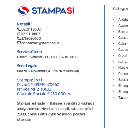
Categor
Abbig
Recapiti
Agend
02 2111 8602
Borra
02 2111 8602
Cacci
3755036900
contattaci@stampasi.it
Calen
Cappel
Servizio Clienti
Crea 
Lunedì - Venerdì 9.00-13.00 | 14.30-18.00
Lany
Sede Legale
Magli
Piazza IV Novembre, 4 - 20124 Milano (MI)
Penne
Sacch
StampaSi s.r.l.
P.Iva/C.F. 09734470967
Shopp
N° Rea MI-2110632
Shopp
Capitale Sociale € 250.000 i.v.
Taccu
Stampasi è il leader in Italia nella vendita di gadget e
abbigliamento aziendale personalizzato, con più di
25.000 clienti e oltre 2.500 recensioni positive
ottenute.