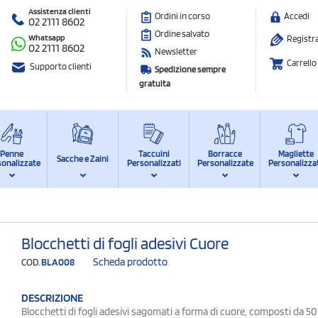
Assistenza clienti
Ordini in corso
Accedi
02 2111 8602
Ordine salvato
Whatsapp
Registra
02 2111 8602
Newsletter
Carrello
Supporto clienti
Spedizione sempre
gratuita
Penne
Taccuini
Borracce
Magliette
Sacche e Zaini
sonalizzate
Personalizzati
Personalizzate
Personalizza
Blocchetti di fogli adesivi Cuore
Scheda prodotto
COD.
BLA008
DESCRIZIONE
Blocchetti di fogli adesivi sagomati a forma di cuore, composti da 50