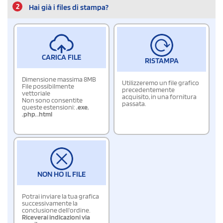
2
Hai già i files di stampa?
CARICA FILE
RISTAMPA
Dimensione massima 8MB
Utilizzeremo un file grafico
File possibilmente
precedentemente
vettoriale
acquisito, in una fornitura
Non sono consentite
passata.
queste estensioni:
.exe
,
.php
,
.html
NON HO IL FILE
Potrai inviare la tua grafica
successivamente la
conclusione dell'ordine.
Riceverai indicazioni via