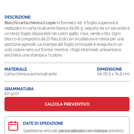
DESCRIZIONE
Blocchi carta chimica 3 copie
in formato A6. Il foglio superiore è
realizzato in carta ricalcante bianca da 80 g, seguito da un secondo e
un terzo foglio disponibili nei colori giallo, rosa, verde o blu. Ogni
blocco è composto da 25 fascicoli con incollatura in testa per una
gestione agevole. La stampa del foglio principale è eseguita in un
solo colore nero sul fronte, mentre, i fogli intermedi, presentano
anch’essi una stampa a 1 colore.
DIMENSIONE
MATERIALE
A6 (10,5 x 14,8 cm)
Carta chimica autoricalcante
GRAMMATURA
60 g/m²
CALCOLA PREVENTIVO
DATE DI SPEDIZIONE
Spedizione articolo
personalizzato con stampa
previsto