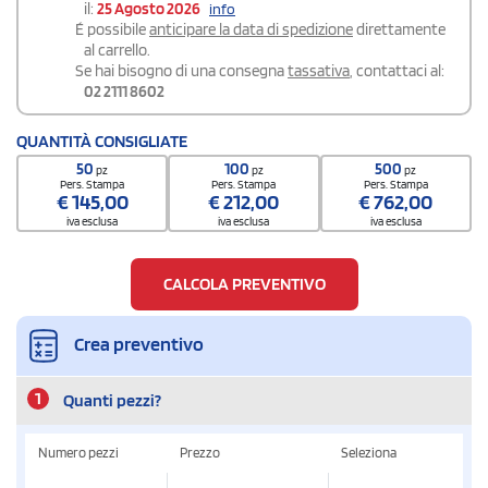
il:
25 Agosto 2026
info
É possibile
anticipare la data di spedizione
direttamente
al carrello.
Se hai bisogno di una consegna
tassativa
, contattaci al:
02 2111 8602
QUANTITÀ CONSIGLIATE
50
100
500
pz
pz
pz
Pers. Stampa
Pers. Stampa
Pers. Stampa
€
145,00
€
212,00
€
762,00
iva esclusa
iva esclusa
iva esclusa
CALCOLA PREVENTIVO
Crea preventivo
1
Quanti pezzi?
Numero pezzi
Prezzo
Seleziona