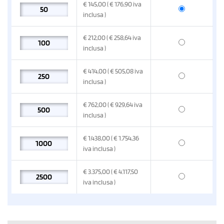
€
145,00
( € 176,90
iva
inclusa
)
€
212,00
( € 258,64
iva
inclusa
)
€
414,00
( € 505,08
iva
inclusa
)
€
762,00
( € 929,64
iva
inclusa
)
€
1.438,00
( € 1.754,36
iva inclusa
)
€
3.375,00
( € 4.117,50
iva inclusa
)