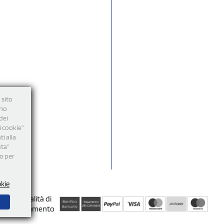
 sito
nno
dei
i cookie”
i alla
uta"
mo per
okie
Modalità di
Pagamento