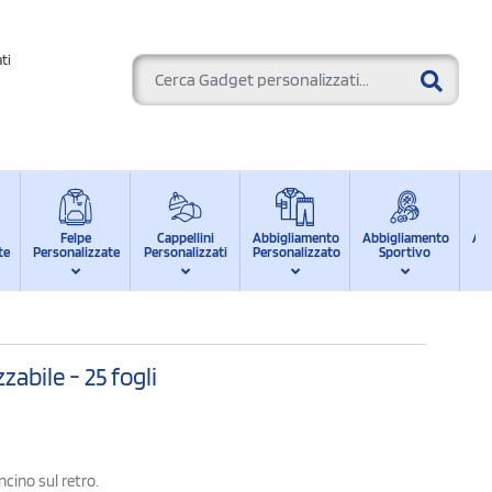
ti
Felpe
Cappellini
Abbigliamento
Abbigliamento
Ab
te
Personalizzate
Personalizzati
Personalizzato
Sportivo
d
zabile - 25 fogli
ncino sul retro.