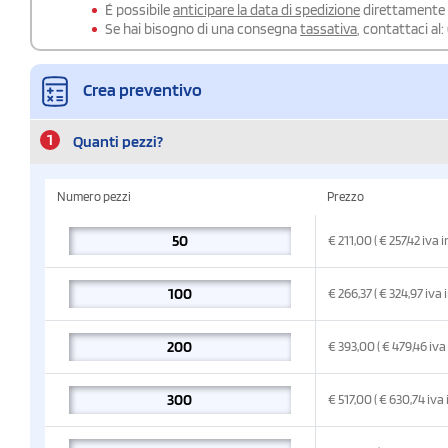
É possibile
anticipare la data di spedizione
direttamente a
Se hai bisogno di una consegna
tassativa
, contattaci al:
Crea preventivo
1
Quanti pezzi?
Numero pezzi
Prezzo
€
211,00
( € 257,42
iva 
€
266,37
( € 324,97
iva 
€
393,00
( € 479,46
iva
€
517,00
( € 630,74
iva