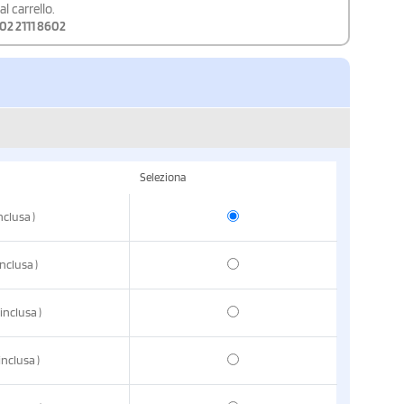
l carrello.
02 2111 8602
Seleziona
inclusa
)
inclusa
)
 inclusa
)
 inclusa
)