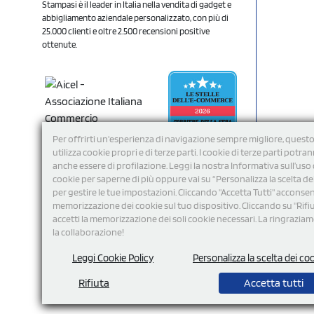
Stampasi è il leader in Italia nella vendita di gadget e
abbigliamento aziendale personalizzato, con più di
25.000 clienti e oltre 2.500 recensioni positive
ottenute.
Per offrirti un'esperienza di navigazione sempre migliore, questo
utilizza cookie propri e di terze parti. I cookie di terze parti potra
anche essere di profilazione. Leggi la nostra Informativa sull’uso 
cookie per saperne di più oppure vai su “Personalizza la scelta de
per gestire le tue impostazioni. Cliccando "Accetta Tutti" acconsent
memorizzazione dei cookie sul tuo dispositivo. Cliccando su "Rifi
Seguici
accetti la memorizzazione dei soli cookie necessari. La ringrazia
la collaborazione!
Leggi Cookie Policy
Personalizza la scelta dei co
Rifiuta
Accetta tutti