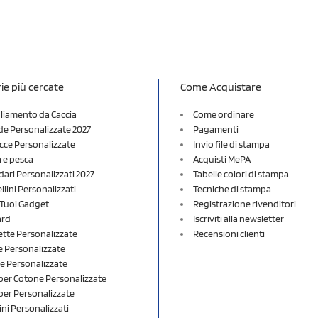
ie più cercate
Come Acquistare
liamento da Caccia
Come ordinare
e Personalizzate 2027
Pagamenti
cce Personalizzate
Invio file di stampa
a e pesca
Acquisti MePA
dari Personalizzati 2027
Tabelle colori di stampa
lini Personalizzati
Tecniche di stampa
i Tuoi Gadget
Registrazione rivenditori
ard
Iscriviti alla newsletter
ette Personalizzate
Recensioni clienti
 Personalizzate
e Personalizzate
er Cotone Personalizzate
er Personalizzate
ini Personalizzati