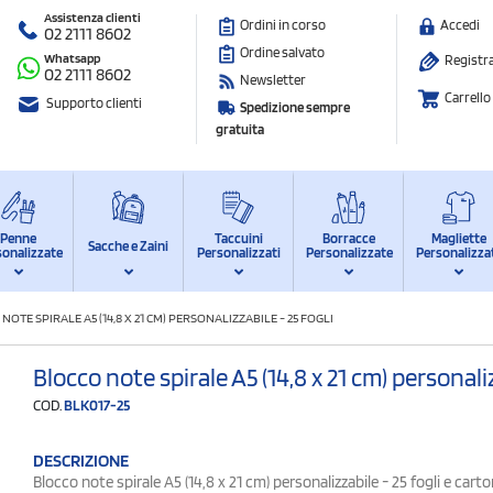
Assistenza clienti
Ordini in corso
Accedi
02 2111 8602
Ordine salvato
Whatsapp
Registra
02 2111 8602
Newsletter
Carrello
Supporto clienti
Spedizione sempre
gratuita
Penne
Taccuini
Borracce
Magliette
Sacche e Zaini
sonalizzate
Personalizzati
Personalizzate
Personalizza
NOTE SPIRALE A5 (14,8 X 21 CM) PERSONALIZZABILE - 25 FOGLI
Blocco note spirale A5 (14,8 x 21 cm) personaliz
COD.
BLK017-25
DESCRIZIONE
Blocco note spirale A5 (14,8 x 21 cm) personalizzabile - 25 fogli e carto