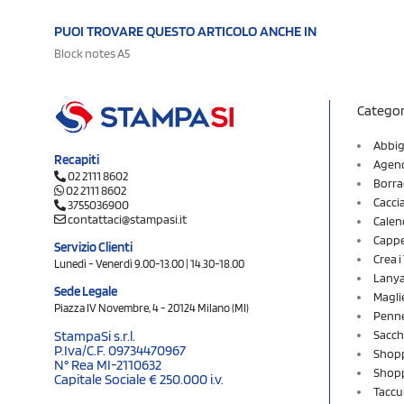
PUOI TROVARE QUESTO ARTICOLO ANCHE IN
Block notes A5
Categor
Abbig
Recapiti
Agend
02 2111 8602
Borra
02 2111 8602
Cacci
3755036900
contattaci@stampasi.it
Calen
Cappel
Servizio Clienti
Crea 
Lunedì - Venerdì 9.00-13.00 | 14.30-18.00
Lany
Sede Legale
Magli
Piazza IV Novembre, 4 - 20124 Milano (MI)
Penne
Sacch
StampaSi s.r.l.
P.Iva/C.F. 09734470967
Shopp
N° Rea MI-2110632
Shopp
Capitale Sociale € 250.000 i.v.
Taccu