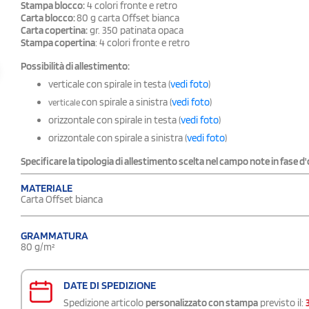
Stampa blocco:
4 colori fronte e retro
Carta blocco:
80 g carta Offset bianca
Carta copertina:
gr. 350 patinata opaca
Stampa copertina
: 4 colori fronte e retro
Possibilità di allestimento:
verticale con spirale in testa (
vedi foto
)
con spirale a sinistra (
vedi foto
)
verticale
orizzontale con spirale in testa (
vedi foto
)
orizzontale con spirale a sinistra (
vedi foto
)
Specificare la tipologia di allestimento scelta nel campo note in fase d'
MATERIALE
Carta Offset bianca
GRAMMATURA
80 g/m²
DATE DI SPEDIZIONE
Spedizione articolo
personalizzato con stampa
previsto il: