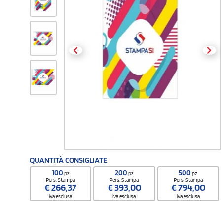
QUANTITÀ CONSIGLIATE
100
200
500
pz
pz
pz
Pers. Stampa
Pers. Stampa
Pers. Stampa
€
266,37
€
393,00
€
794,00
iva esclusa
iva esclusa
iva esclusa