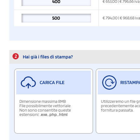
€
653,00
( € 796,66
iva
€
794,00
( € 968,68
iv
2
Hai già i files di stampa?
CARICA FILE
RISTAMP
Dimensione massima 8MB
Utilizzeremo un file g
File possibilmente vettoriale
precedentemente acqu
Non sono consentite queste
fornitura passata.
estensioni:
.exe
,
.php
,
.html