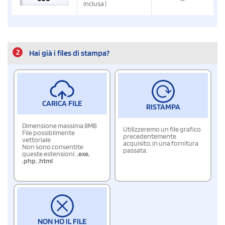
inclusa
)
2
Hai già i files di stampa?
CARICA FILE
RISTAMPA
Dimensione massima 8MB
Utilizzeremo un file grafico
File possibilmente
precedentemente
vettoriale
acquisito, in una fornitura
Non sono consentite
passata.
queste estensioni:
.exe
,
.php
,
.html
NON HO IL FILE