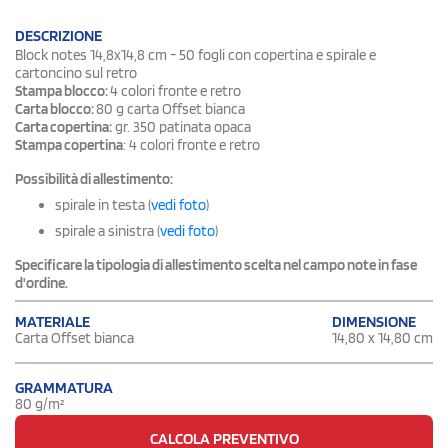
DESCRIZIONE
Block notes 14,8x14,8 cm - 50 fogli con copertina e spirale e
cartoncino sul retro
Stampa blocco:
4 colori fronte e retro
Carta blocco:
80 g carta Offset bianca
Carta copertina:
gr. 350 patinata opaca
Stampa copertina
: 4 colori fronte e retro
Possibilità di allestimento:
spirale in testa (
vedi foto
)
spirale a sinistra (
vedi foto
)
Specificare la tipologia di allestimento scelta nel campo note in fase
d'ordine.
DIMENSIONE
MATERIALE
14,80 x 14,80 cm
Carta Offset bianca
GRAMMATURA
80 g/m²
CALCOLA PREVENTIVO