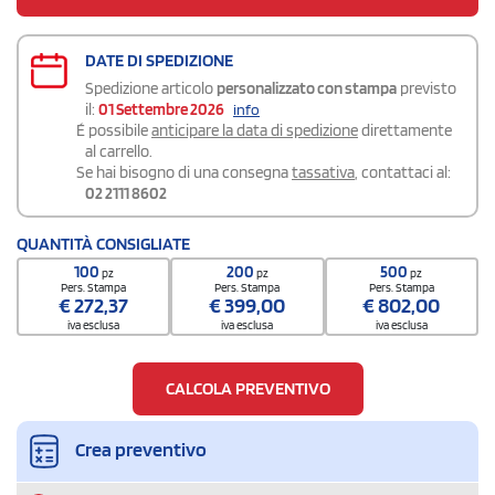
DATE DI SPEDIZIONE
Spedizione articolo
personalizzato con stampa
previsto
il:
01 Settembre 2026
info
É possibile
anticipare la data di spedizione
direttamente
al carrello.
Se hai bisogno di una consegna
tassativa
, contattaci al:
02 2111 8602
QUANTITÀ CONSIGLIATE
100
200
500
pz
pz
pz
Pers. Stampa
Pers. Stampa
Pers. Stampa
€
272,37
€
399,00
€
802,00
iva esclusa
iva esclusa
iva esclusa
CALCOLA PREVENTIVO
Crea preventivo