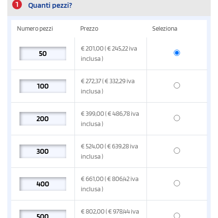
1
Quanti pezzi?
Numero pezzi
Prezzo
Seleziona
€
201,00
( € 245,22
iva
inclusa
)
€
272,37
( € 332,29
iva
inclusa
)
€
399,00
( € 486,78
iva
inclusa
)
€
524,00
( € 639,28
iva
inclusa
)
€
661,00
( € 806,42
iva
inclusa
)
€
802,00
( € 978,44
iva