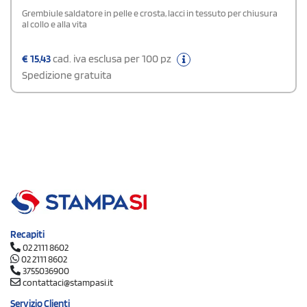
Grembiule saldatore in pelle e crosta, lacci in tessuto per chiusura
al collo e alla vita
€
15,43
cad. iva esclusa per 100 pz
Spedizione gratuita
Recapiti
02 2111 8602
02 2111 8602
3755036900
contattaci@stampasi.it
Servizio Clienti