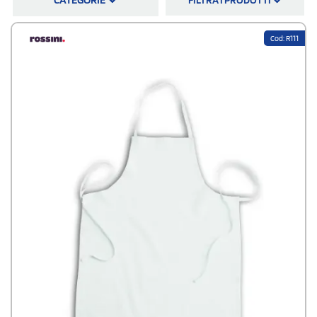
parannanze per chef da stampare hanno un costo limitato a fronte però
di un'utilità davvero grande.
Cod: R111