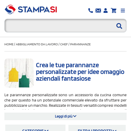
HOME
/
ABBIGLIAMENTO DA LAVORO
/
CHEF
/
PARANNANZE
Crea le tue parannanze
personalizzate per idee omaggio
aziendali fantasiose
Le parannanze personalizzate sono un accessorio da cucina comune
che per questo ha un potenziale commerciale elevato da sfruttare per
pubblicizzare un marchio. Realizzate in tessuti versatili compresi modelli
in cotone biologico per promozioni green, la parannanze con logo di
Stampasi.it presentano anche versioni in pelle e crosta per saldatori. La
Leggi di più
varietà delle possibilità disponibili sul nostro catalogo ti aiutano nella
scelta della soluzione migliore per le tue necessità di merchandising. Le
CATEGORIE
FILTRA I PRODOTTI