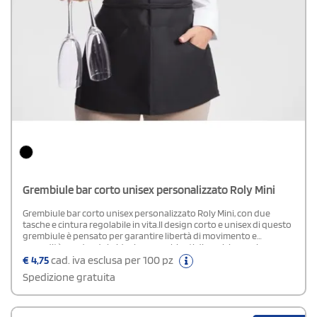
Grembiule bar corto unisex personalizzato Roly Mini
Grembiule bar corto unisex personalizzato Roly Mini, con due
tasche e cintura regolabile in vita.Il design corto e unisex di questo
grembiule è pensato per garantire libertà di movimento e
comodità, rendendolo ideale per ambienti dinamici come bar e
ristoranti. Dotato di due tasche spaziose, permette di avere
€
4,75
cad. iva esclusa per 100 pz
sempre a portata di mano gli strumenti del mestiere, mentre la
Spedizione gratuita
cintura regolabile assicura una vestibilità perfetta per chiunque.
Personalizza il grembiule con il logo della tua azienda per
trasformarlo in un efficace strumento di brand identity, capace di
trasmettere professionalità e cura del dettaglio. La scelta ideale