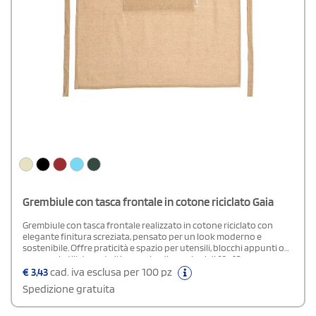
Grembiule con tasca frontale in cotone riciclato Gaia
Grembiule con tasca frontale realizzato in cotone riciclato con
elegante finitura screziata, pensato per un look moderno e
sostenibile. Offre praticità e spazio per utensili, blocchi appunti o
accessori utili durante il lavoro. Le dimensioni di 93×65 cm
garantiscono un’ottima copertura e comfort in ogni attività.
€
3,43
cad. iva esclusa per 100 pz
Fornito in confezione singola in polybag, è disponibile in imballi da
Spedizione gratuita
100 pezzi, ideale anche per forniture professionali e uso intensivo.