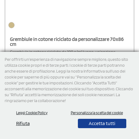
Grembiule in cotone riciclato da personalizzare 70x86
cm
Grembiule in cotone riciclato da 190 g/m² lungo, un’opzione
sostenibile che combina qualità e rispetto per l’ambiente. Dotato di
Per offrirti un'esperienza di navigazione sempre migliore, questo sito
lacci regolabili per una vestibilità personalizzata e una pratica
utilizza cookie propri e di terze parti. I cookie di terze parti potranno
allacciatura posteriore di 110 cm, garantisce comfort e sicurezza
anche essere di profilazione. Leggi la nostra Informativa sull’uso dei
durante l’uso. Perfetto per il settore della ristorazione, catering o
€
5,79
cad. iva esclusa per 100 pz
per le attività domestiche, unisce resistenza e stile in un design
cookie per saperne di più oppure vai su “Personalizza la scelta dei
Spedizione gratuita
funzionale.
cookie” per gestire le tue impostazioni. Cliccando "Accetta Tutti"
acconsenti alla memorizzazione dei cookie sul tuo dispositivo. Cliccando
su "Rifiuta" accetti la memorizzazione dei soli cookie necessari. La
Cod: GRE006
ringraziamo per la collaborazione!
Leggi Cookie Policy
Personalizza la scelta dei cookie
Rifiuta
Accetta tutti