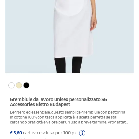
Grembiule da lavoro unisex personalizzato SG
Accessories Bistro Budapest
Leggero ed essenziale, questo semplice grembiule con pettorina
in cotone 100% con tasca applicata è la scelta perfetta se stai
cercando praticità e valore per un uso a breve termine. Progettato
specificamente per eventi di ogni tipo.Certificazione: OEKO-TEX®
standard 100 - OEKO-TEX® STeP - BSCI (Business Social Compliance
€
5,60
cad. iva esclusa per 100 pz
Initiative)