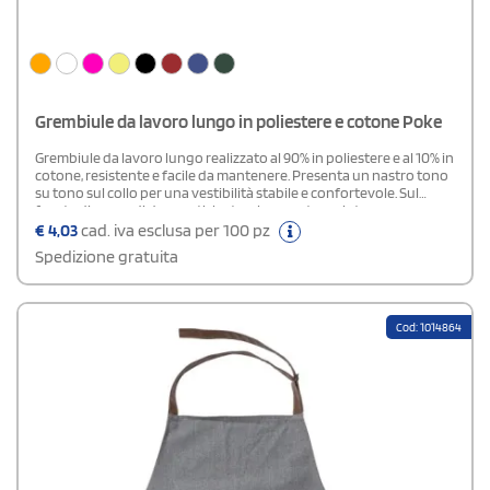
Grembiule da lavoro lungo in poliestere e cotone Poke
Grembiule da lavoro lungo realizzato al 90% in poliestere e al 10% in
cotone, resistente e facile da mantenere. Presenta un nastro tono
su tono sul collo per una vestibilità stabile e confortevole. Sul
fronte dispone di due pratiche tasche: una tasca interna per
oggetti più piccoli e una tasca ampia sovrapposta, perfetta per
€
4,03
cad. iva esclusa per 100 pz
utensili o accessori da tenere sempre a portata di mano. Un capo
Spedizione gratuita
funzionale e versatile, ideale per ambienti professionali.
Cod: 1014864