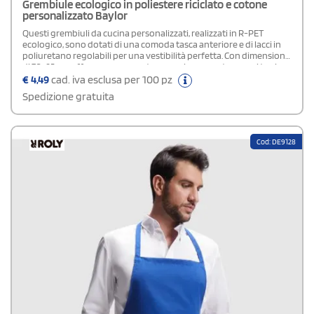
Grembiule ecologico in poliestere riciclato e cotone
personalizzato Baylor
Questi grembiuli da cucina personalizzati, realizzati in R-PET
ecologico, sono dotati di una comoda tasca anteriore e di lacci in
poliuretano regolabili per una vestibilità perfetta. Con dimensioni
di 70x95 cm, offrono una copertura ampia per proteggere i tuoi
abiti durante la preparazione dei pasti
€
4,49
cad. iva esclusa per 100 pz
Spedizione gratuita
Cod: DE9128