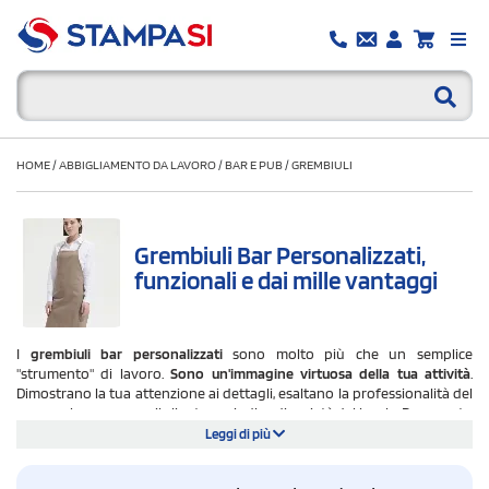
HOME
/
ABBIGLIAMENTO DA LAVORO
/
BAR E PUB
/
GREMBIULI
Grembiuli Bar Personalizzati,
funzionali e dai mille vantaggi
I
grembiuli bar personalizzati
sono molto più che un semplice
"strumento" di lavoro.
Sono un'immagine virtuosa della tua attività
.
Dimostrano la tua attenzione ai dettagli, esaltano la professionalità del
personale e sono per il cliente, un indice di serietà del locale. Per questo
sono anche un veicolo privilegiato per dare visibilità al tuo brand.
Leggi di più
Personalizza allora con noi i grembiuli bar e pub: ogni tua esigenza
operativa e promozionale verrà soddisfatta.