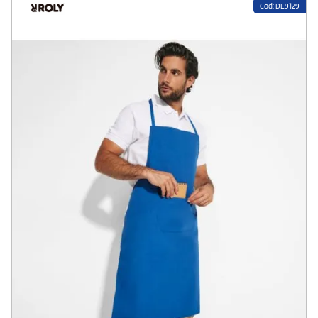
Cod: DE9129
per chi cerca un grembiule pratico, elegante e
personalizzabile.Composizione: 80% poliestere - 20% cotone