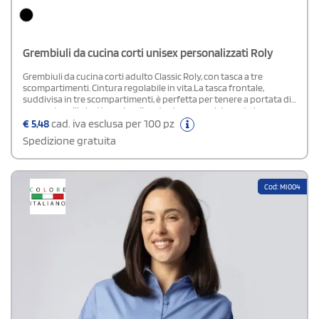
Grembiuli da cucina corti unisex personalizzati Roly
Grembiuli da cucina corti adulto Classic Roly, con tasca a tre
scompartimenti. Cintura regolabile in vita.La tasca frontale,
suddivisa in tre scompartimenti, è perfetta per tenere a portata di
mano utensili, ricette o piccoli gadget necessari durante la
preparazione dei piatti.Dotato di una cintura regolabile, il
€
5,48
cad. iva esclusa per 100 pz
grembiule si adatta perfettamente a numerose corporature,
Spedizione gratuita
assicurando comfort e libertà di movimento. La sua composizione
in 80% poliestere e 20% cotone, in tessuto serge, garantisce
durabilità e resistenza a macchie e lavaggi frequenti, mantenendo
il colore brillante e la forma inalterata nel tempo. Etichetta
Cod: MI004
rimovibile.Composizione: 80% poliestere - 20% cotone, serge