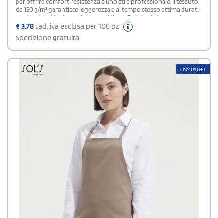
per offrire comfort, resistenza e uno stile professionale. Il tessuto
da 150 g/m² garantisce leggerezza e al tempo stesso ottima durata,
rendendolo ideale per l’uso quotidiano. Dotato di due ampie
tasche frontali, permette di tenere sempre a portata di mano
€
3,78
cad. iva esclusa per 100 pz
utensili, note o accessori indispensabili durante la preparazione
Spedizione gratuita
dei piatti.
Cod: 04094