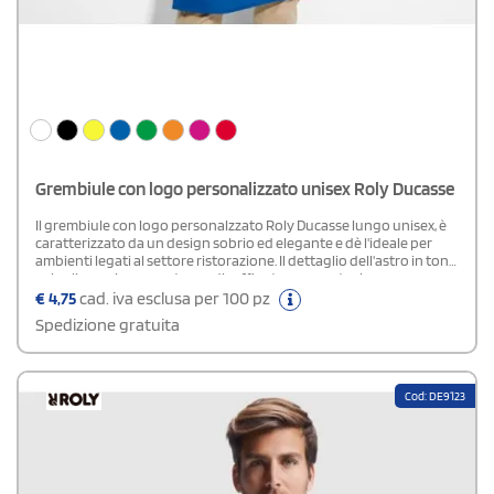
Grembiule con logo personalizzato unisex Roly Ducasse
Il grembiule con logo personalzzato Roly Ducasse lungo unisex, è
caratterizzato da un design sobrio ed elegante e dè l'ideale per
ambienti legati al settore ristorazione. Il dettaglio dell'astro in tono
sul collo aggiunge un tocco di raffinatezza, mentre la
composizione in 90% poliestere e 10% cotone garantisce durabilità
€
4,75
cad. iva esclusa per 100 pz
e facilità di manutenzione. Dotato di due tasche frontali, una
Spedizione gratuita
interna e una grande tasca sovrapposta, offre ampio spazio per
tenere a portata di mano gli strumenti necessari al lavoro. La
possibilità di personalizzare il grembiule con il logo della tua
azienda lo trasforma in un efficace strumento di branding,
Cod: DE9123
perfetto per rafforzare l'immagine del tuo team.Etichetta
rimovibile.Composizione: 90% poliestere - 10% cotone