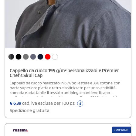
Cappello da cuoco 195 g/m² personalizzabile Premier
Chef's Skull Cap
Cappello da cuoco realizzato in 65% poliestere e 35% cotone, con
parte superiore piatta e retro elasticizzato per una vestibilità
comoda e adattabile. Il tessuto antipiega mantiene il capo
ordinato durante l’uso. Lavabile a secco fino a 85 °C e in lavatrice a
60 °C.
€
6,39
cad. iva esclusa per 100 pz
Spedizione gratuita
Cod: R020