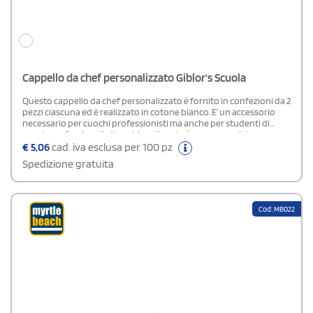
Cappello da chef personalizzato Giblor's Scuola
Questo cappello da chef personalizzato è fornito in confezioni da 2
pezzi ciascuna ed è realizzato in cotone bianco. E' un accessorio
necessario per cuochi professionisti ma anche per studenti di
scuole professionali alberghiere. Il costo è concorrenziale:
acquistalo subito su StampaSì con poche semplici operazioni. La
€
5,06
cad. iva esclusa per 100 pz
consegna è gratuita su tutto il territorio nazionale.
Spedizione gratuita
Cod: MB022