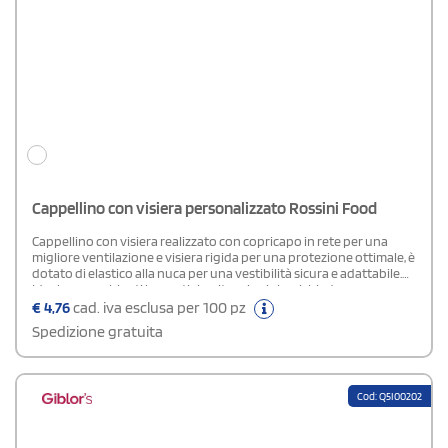
Cappellino con visiera personalizzato Rossini Food
Cappellino con visiera realizzato con copricapo in rete per una
migliore ventilazione e visiera rigida per una protezione ottimale, è
dotato di elastico alla nuca per una vestibilità sicura e adattabile.
Ideale per ambienti lavorativi o situazioni che richiedono
leggerezza e funzionalità.
€
4,76
cad. iva esclusa per 100 pz
Spedizione gratuita
Cod: Q5I00202