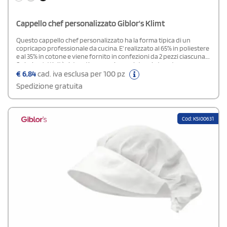
Cappello chef personalizzato Giblor's Klimt
Questo cappello chef personalizzato ha la forma tipica di un
copricapo professionale da cucina. E' realizzato al 65% in poliestere
e al 35% in cotone e viene fornito in confezioni da 2 pezzi ciascuna.
Se hai un'attività ristorativa e vuoi completare la tenuta
professionale della tua squadra, puoi scegliere questo articolo
€
6,84
cad. iva esclusa per 100 pz
dall'ottimo rapporto tra qualità e prezzo.
Spedizione gratuita
Cod: K5I00631