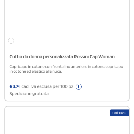
Cuffia da donna personalizzata Rossini Cap Woman
Copricapo in cotone con frontalino anteriore in cotone, copricapo
in cotone ed elastico alla nuca.
€
3,74
cad. iva esclusa per 100 pz
Spedizione gratuita
Cod: H042