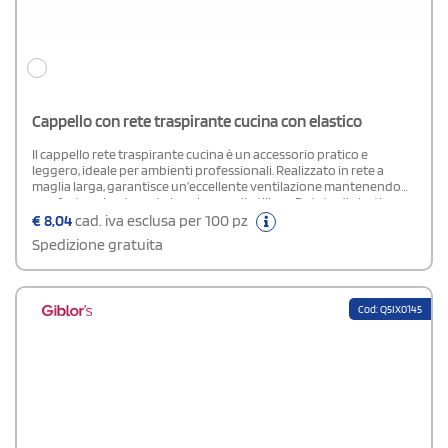
Cappello con rete traspirante cucina con elastico
Il cappello rete traspirante cucina è un accessorio pratico e
leggero, ideale per ambienti professionali. Realizzato in rete a
maglia larga, garantisce un’eccellente ventilazione mantenendo
comfort anche durante lunghe ore di utilizzo. Dotato di elastico su
gran parte della circonferenza, offre una vestibilità regolabile e
€
8,04
cad. iva esclusa per 100 pz
sicura. La visiera adesivata aggiunge protezione e praticità,
Spedizione gratuita
rendendolo perfetto per cucina, laboratori, settore alimentare e
ambienti sanitari.Composizione: 100% Cotone Rete: 100% Polietere
Cod: Q5IX0145