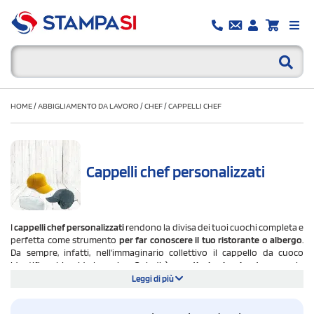
HOME
/
ABBIGLIAMENTO DA LAVORO
/
CHEF
/
CAPPELLI CHEF
Cappelli chef personalizzati
I
cappelli chef personalizzati
rendono la divisa dei tuoi cuochi completa e
perfetta come strumento
per far conoscere il tuo ristorante o albergo
.
Da sempre, infatti, nell'immaginario collettivo il cappello da cuoco
identifica chi guida la cucina. Quindi
è un articolo che riveste
un ruolo
importante non solo dal punto di vista pratico ma anche come
cartolina
Leggi di più
del tuo locale
.
Per questo StampaSi ha dedicato grande cura nella scelta di modelli di