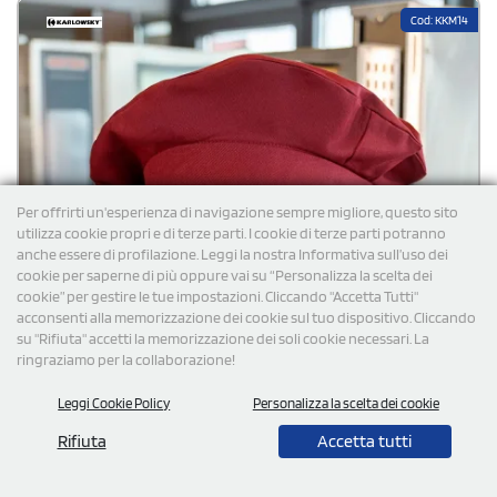
Cod: KKM14
Per offrirti un'esperienza di navigazione sempre migliore, questo sito
utilizza cookie propri e di terze parti. I cookie di terze parti potranno
anche essere di profilazione. Leggi la nostra Informativa sull’uso dei
cookie per saperne di più oppure vai su “Personalizza la scelta dei
cookie” per gestire le tue impostazioni. Cliccando "Accetta Tutti"
acconsenti alla memorizzazione dei cookie sul tuo dispositivo. Cliccando
su "Rifiuta" accetti la memorizzazione dei soli cookie necessari. La
ringraziamo per la collaborazione!
Leggi Cookie Policy
Personalizza la scelta dei cookie
Rifiuta
Accetta tutti