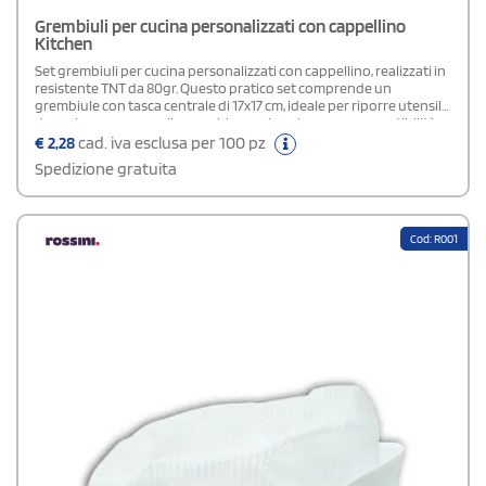
Grembiuli per cucina personalizzati con cappellino
Kitchen
Set grembiuli per cucina personalizzati con cappellino, realizzati in
resistente TNT da 80gr. Questo pratico set comprende un
grembiule con tasca centrale di 17x17 cm, ideale per riporre utensili
da cucina, e un cappello con chiusura in velcro per una vestibilità
sicura e comoda. Entrambi i pezzi sono perfettamente
€
2,28
cad. iva esclusa per 100 pz
personalizzabili con il tuo logo, rendendoli un'ottima scelta per
Spedizione gratuita
promuovere il tuo brand durante eventi culinari, fiere o come
regali per i clienti.
Cod: R001