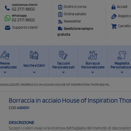
Assistenza clienti
Ordini in corso
Accedi
02 2111 8602
Ordine salvato
Whatsapp
Registra
02 2111 8602
Newsletter
Carrello
Supporto clienti
Spedizione sempre
gratuita
Penne
Taccuini
Borracce
Magliette
Sacche e Zaini
sonalizzate
Personalizzati
Personalizzate
Personalizza
RSONALIZZATE
/
BORRACCIA IN ACCIAIO HOUSE OF INSPIRATION THOR 650 ML
Borraccia in acciaio House of Inspiration Tho
COD.
430001
DESCRIZIONE
Scopri i colori vivaci e la stampa dettagliata del metodo di decorazio