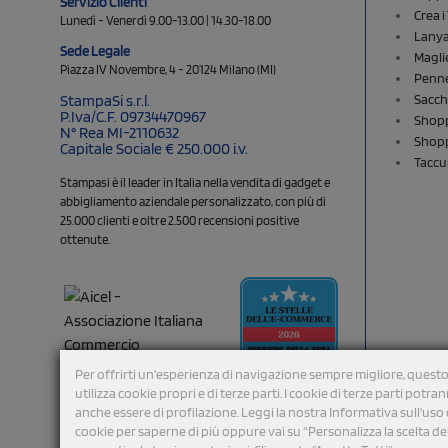
Servizio Clienti
Crea 
Lunedì - Venerdì 9.00-13.00 | 14.30-18.00
Lany
Sede Legale
Magli
Piazza IV Novembre, 4 - 20124 Milano (MI)
Penne
Sacch
StampaSi s.r.l.
P.Iva/C.F. 09734470967
Shopp
N° Rea MI-2110632
Shopp
Capitale Sociale € 250.000 i.v.
Taccu
Stampasi è il leader in Italia nella vendita di gadget e
abbigliamento aziendale personalizzato, con più di
25.000 clienti e oltre 2.500 recensioni positive
ottenute.
Per offrirti un'esperienza di navigazione sempre migliore, questo
utilizza cookie propri e di terze parti. I cookie di terze parti potra
anche essere di profilazione. Leggi la nostra Informativa sull’uso 
cookie per saperne di più oppure vai su “Personalizza la scelta de