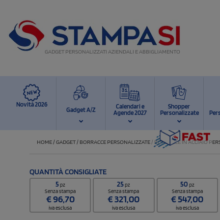
GADGET PERSONALIZZATI AZIENDALI E ABBIGLIAMENTO
Novità 2026
Calendari e
Shopper
Gadget A/Z
Agende 2027
Personalizzate
Per
HOME
/
GADGET
/
BORRACCE PERSONALIZZATE
/
BORRACCE IN ACCIAIO PE
QUANTITÀ CONSIGLIATE
5
25
50
pz
pz
pz
Senza stampa
Senza stampa
Senza stampa
€
96,70
€
321,00
€
547,00
iva esclusa
iva esclusa
iva esclusa