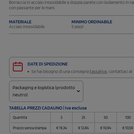
Borraccia in acciaio inossidabile a doppia parete con isolamento in ra
con passante per le mani.
MATERIALE
MINIMO ORDINABILE
Acciaio inossidabile
5 pezzi
DATE DI SPEDIZIONE
Se hai bisogno di una consegna
tassativa
, contattaci al:
Packaging e logistica (prodotto
neutro)
Codice doganale
TABELLA PREZZI CADAUNO | Iva esclusa
9617000000000000000000
Quantità
5
25
50
100
Prezzo senza stampa
€
19,34
€
12,84
€
10,94
€
10,59