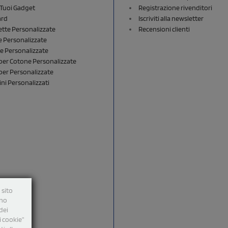
i Tuoi Gadget
Registrazione rivenditori
ard
Iscriviti alla newsletter
ette Personalizzate
Recensioni clienti
 Personalizzate
e Personalizzate
er Cotone Personalizzate
er Personalizzate
ini Personalizzati
 sito
nno
dei
i cookie”