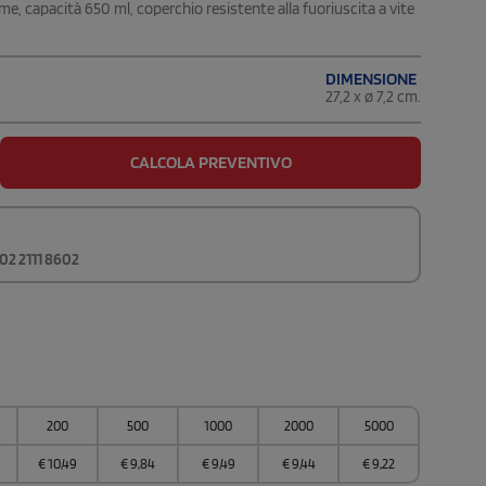
me, capacità 650 ml, coperchio resistente alla fuoriuscita a vite
DIMENSIONE
27,2 x ø 7,2 cm.
CALCOLA PREVENTIVO
02 2111 8602
200
500
1000
2000
5000
€
10,49
€
9,84
€
9,49
€
9,44
€
9,22