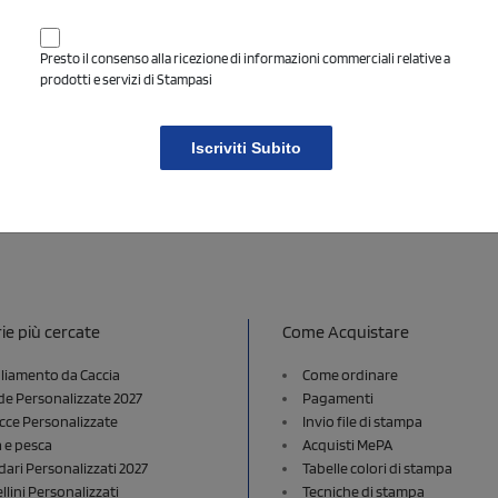
Presto il consenso alla ricezione di informazioni commerciali relative a
Chiamaci adesso al
prodotti e servizi di Stampasi
02 2111 8602
Iscriviti Subito
ie più cercate
Come Acquistare
liamento da Caccia
Come ordinare
e Personalizzate 2027
Pagamenti
cce Personalizzate
Invio file di stampa
a e pesca
Acquisti MePA
dari Personalizzati 2027
Tabelle colori di stampa
lini Personalizzati
Tecniche di stampa