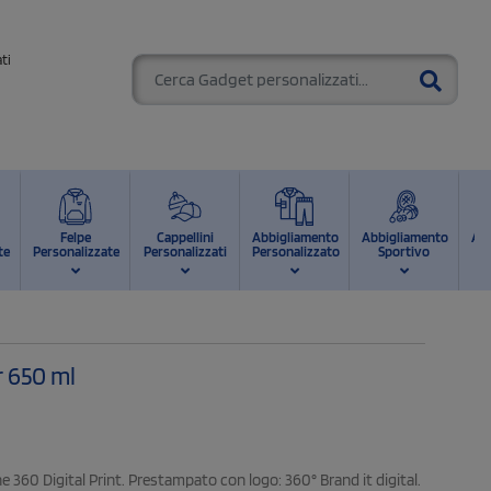
ti
Felpe
Cappellini
Abbigliamento
Abbigliamento
Ab
te
Personalizzate
Personalizzati
Personalizzato
Sportivo
d
r 650 ml
ne 360 Digital Print. Prestampato con logo: 360° Brand it digital.