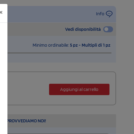
×
Info
Vedi disponibilità
Minimo ordinabile:
5 pz - Multipli di 1 pz
Aggiungi al carrello
l
ARE, PROVVEDIAMO NOI!