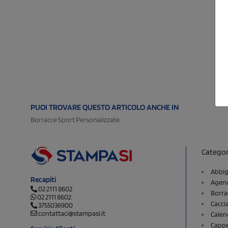
PUOI TROVARE QUESTO ARTICOLO ANCHE IN
Borracce Sport Personalizzate
Categor
Abbig
Recapiti
Agend
02 2111 8602
Borra
02 2111 8602
Cacci
3755036900
contattaci@stampasi.it
Calen
Cappel