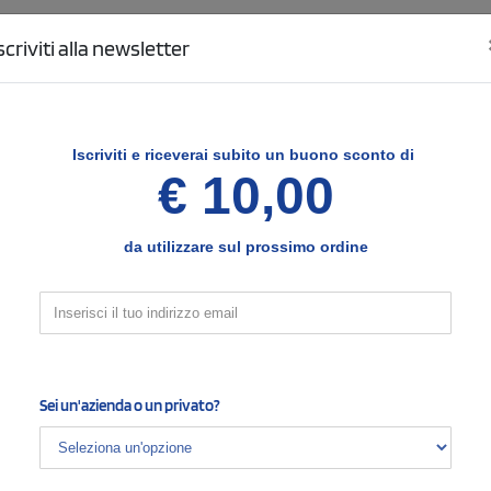
scriviti alla newsletter
Calcola il tuo preventivo e acquista online
1
Inserisci il quantitativo per colore
Iscriviti e
riceverai subito un buono sconto di
€ 10,00
da utilizzare sul prossimo ordine
RIEPILOGO PREVENTIVO
Prodotto personalizzato
Quantità:
Borraccia in acciaio House of Inspiration Thor 650 m
Sei un'azienda o un privato?
NON RIESCI AD INSERIRE IL TUO ORDINE? NON TI PREOCCUP