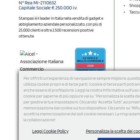
N° Rea MI-2110632
Shopp
Capitale Sociale € 250.000 i.v.
Taccu
Stampasi è il leader in Italia nella vendita di gadget e
abbigliamento aziendale personalizzato, con più di
25.000 clienti e oltre 2.500 recensioni positive
ottenute.
Per offrirti un'esperienza di navigazione sempre migliore, questo
utilizza cookie propri e di terze parti. I cookie di terze parti potra
anche essere di profilazione. Leggi la nostra Informativa sull’uso 
cookie per saperne di più oppure vai su “Personalizza la scelta de
per gestire le tue impostazioni. Cliccando "Accetta Tutti" acconsent
memorizzazione dei cookie sul tuo dispositivo. Cliccando su "Rifi
Seguici
accetti la memorizzazione dei soli cookie necessari. La ringrazia
la collaborazione!
Leggi Cookie Policy
Personalizza la scelta dei co