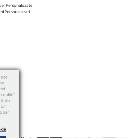
er Personalizzate
ini Personalizzati
 sito
nno
dei
i cookie”
i alla
uta"
mo per
okie