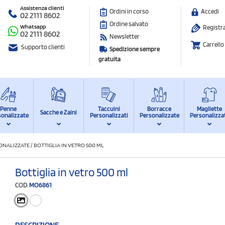
Assistenza clienti
Ordini in corso
Accedi
02 2111 8602
Ordine salvato
Whatsapp
Registra
02 2111 8602
Newsletter
Carrello
Supporto clienti
Spedizione sempre
gratuita
Penne
Taccuini
Borracce
Magliette
Sacche e Zaini
sonalizzate
Personalizzati
Personalizzate
Personalizza
ONALIZZATE
/
BOTTIGLIA IN VETRO 500 ML
Bottiglia in vetro 500 ml
COD.
MO6861
DESCRIZIONE