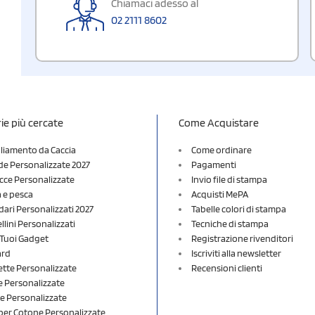
Chiamaci adesso al
02 2111 8602
ie più cercate
Come Acquistare
liamento da Caccia
Come ordinare
e Personalizzate 2027
Pagamenti
cce Personalizzate
Invio file di stampa
a e pesca
Acquisti MePA
dari Personalizzati 2027
Tabelle colori di stampa
lini Personalizzati
Tecniche di stampa
i Tuoi Gadget
Registrazione rivenditori
ard
Iscriviti alla newsletter
ette Personalizzate
Recensioni clienti
 Personalizzate
e Personalizzate
er Cotone Personalizzate