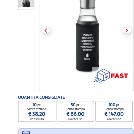
QUANTITÀ CONSIGLIATE
10
50
100
pz
pz
pz
Senza stampa
Senza stampa
Senza stampa
€
38,20
€
86,00
€
147,00
iva esclusa
iva esclusa
iva esclusa