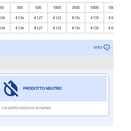
50
300
500
1000
2500
5000
10000
1,34
€
1,34
€
1,27
€
1,22
€
1,14
€
1,10
€
0,94
1,34
€
1,34
€
1,27
€
1,22
€
1,14
€
1,10
€
0,94
Info
PRODOTTO NEUTRO
Il prodotto sarà privo di stampa.