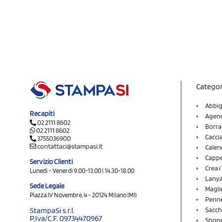
Categor
Abbig
Recapiti
Agend
02 2111 8602
Borra
02 2111 8602
Cacci
3755036900
contattaci@stampasi.it
Calen
Cappel
Servizio Clienti
Crea 
Lunedì - Venerdì 9.00-13.00 | 14.30-18.00
Lany
Sede Legale
Magli
Piazza IV Novembre, 4 - 20124 Milano (MI)
Penne
Sacch
StampaSi s.r.l.
P.Iva/C.F. 09734470967
Shopp