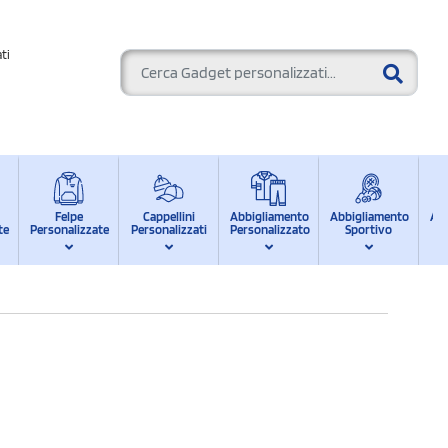
ti
Felpe
Cappellini
Abbigliamento
Abbigliamento
Ab
te
Personalizzate
Personalizzati
Personalizzato
Sportivo
d