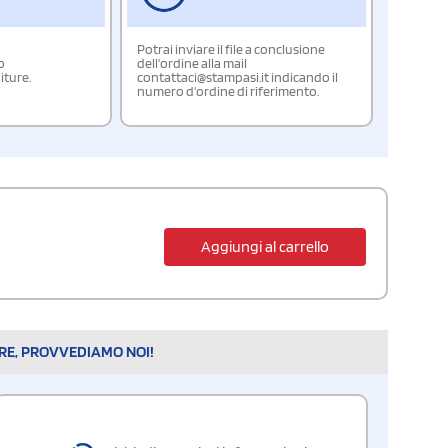
Potrai inviare il file a conclusione
o
dell'ordine alla mail
iture.
contattaci@stampasi.it indicando il
numero d'ordine di riferimento.
Aggiungi al carrello
ARE, PROVVEDIAMO NOI!