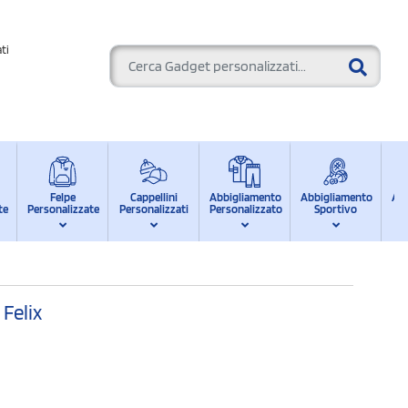
ti
Felpe
Cappellini
Abbigliamento
Abbigliamento
Ab
te
Personalizzate
Personalizzati
Personalizzato
Sportivo
d
 Felix