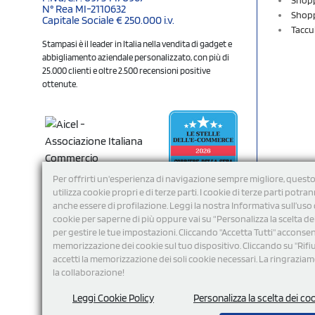
N° Rea MI-2110632
Shopp
Capitale Sociale € 250.000 i.v.
Taccu
Stampasi è il leader in Italia nella vendita di gadget e
abbigliamento aziendale personalizzato, con più di
25.000 clienti e oltre 2.500 recensioni positive
ottenute.
Per offrirti un'esperienza di navigazione sempre migliore, questo
utilizza cookie propri e di terze parti. I cookie di terze parti potra
anche essere di profilazione. Leggi la nostra Informativa sull’uso 
cookie per saperne di più oppure vai su “Personalizza la scelta de
per gestire le tue impostazioni. Cliccando "Accetta Tutti" acconsent
memorizzazione dei cookie sul tuo dispositivo. Cliccando su "Rifi
Seguici
accetti la memorizzazione dei soli cookie necessari. La ringrazia
la collaborazione!
Leggi Cookie Policy
Personalizza la scelta dei co