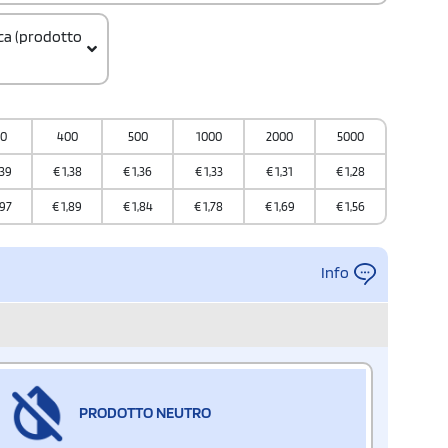
ica (prodotto
00Q300
00
400
500
1000
2000
5000
ione
,39
€
1,38
€
1,36
€
1,33
€
1,31
€
1,28
a
,97
€
1,89
€
1,84
€
1,78
€
1,69
€
1,56
Info
PRODOTTO NEUTRO