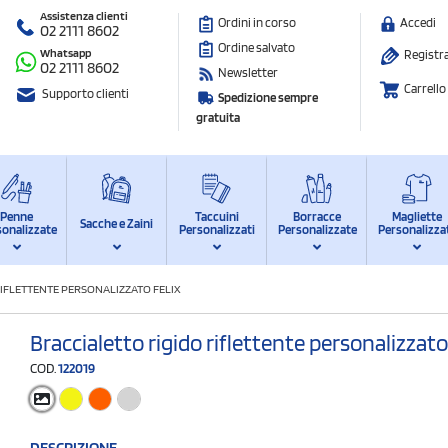
Assistenza clienti
Ordini in corso
Accedi
02 2111 8602
Ordine salvato
Whatsapp
Registra
02 2111 8602
Newsletter
Carrello
Supporto clienti
Spedizione sempre
gratuita
Penne
Taccuini
Borracce
Magliette
Sacche e Zaini
sonalizzate
Personalizzati
Personalizzate
Personalizza
RIFLETTENTE PERSONALIZZATO FELIX
Braccialetto rigido riflettente personalizzato
COD.
122019
DESCRIZIONE