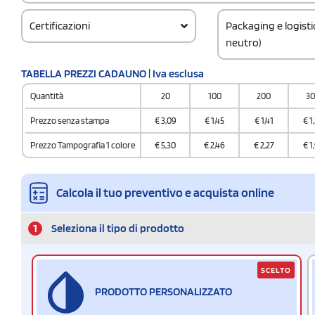
Certificazioni
Packaging e logist
neutro)
Codice doganale
TABELLA PREZZI CADAUNO | Iva esclusa
3926909790000000
Quantità
20
100
200
3
Quantità per confez
280 / Polybag
Prezzo senza stampa
€
3,09
€
1,45
€
1,41
€
1
Quantità per scatol
Prezzo Tampografia 1 colore
€
5,30
€
2,46
€
2,27
€
1
280
Calcola il tuo preventivo e acquista online
1
Seleziona il tipo di prodotto
SCELTO
PRODOTTO PERSONALIZZATO