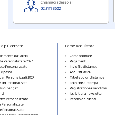
Chiamaci adesso al
02 2111 8602
ie più cercate
Come Acquistare
liamento da Caccia
Come ordinare
e Personalizzate 2027
Pagamenti
cce Personalizzate
Invio file di stampa
a e pesca
Acquisti MePA
dari Personalizzati 2027
Tabelle colori di stampa
lini Personalizzati
Tecniche di stampa
i Tuoi Gadget
Registrazione rivenditori
ard
Iscriviti alla newsletter
ette Personalizzate
Recensioni clienti
 Personalizzate
e Personalizzate
er Cotone Personalizzate