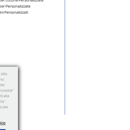
er Personalizzate
ini Personalizzati
 sito
nno
dei
i cookie”
i alla
uta"
mo per
okie