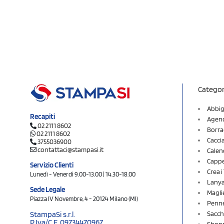
Categor
Abbig
Recapiti
Agend
02 2111 8602
Borra
02 2111 8602
Cacci
3755036900
contattaci@stampasi.it
Calen
Cappel
Servizio Clienti
Crea 
Lunedì - Venerdì 9.00-13.00 | 14.30-18.00
Lany
Sede Legale
Magli
Piazza IV Novembre, 4 - 20124 Milano (MI)
Penne
Sacch
StampaSi s.r.l.
P.Iva/C.F. 09734470967
Shopp