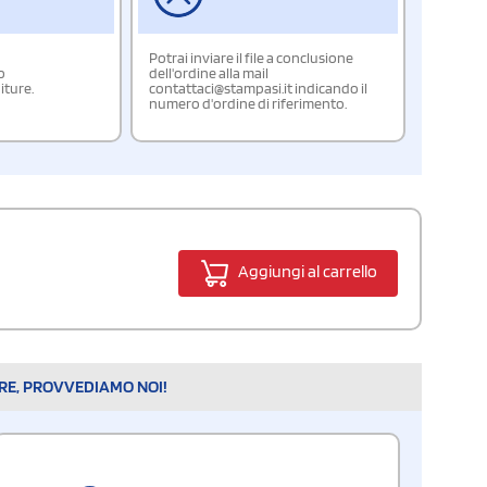
Potrai inviare il file a conclusione
o
dell'ordine alla mail
iture.
contattaci@stampasi.it indicando il
numero d'ordine di riferimento.
Aggiungi al carrello
ARE, PROVVEDIAMO NOI!