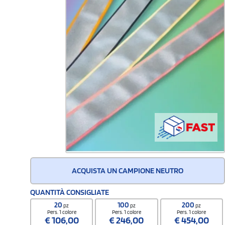
ACQUISTA UN CAMPIONE NEUTRO
QUANTITÀ CONSIGLIATE
20
100
200
pz
pz
pz
Pers. 1 colore
Pers. 1 colore
Pers. 1 colore
€
106,00
€
246,00
€
454,00