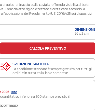
al polso, al braccio o alla caviglia, offrendo visibilità al buio.
a. Il braccialetto rigido è testato e certificato secondo la
all'applicazione del Regolamento (UE) 2016/425 sui dispositivi
DIMENSIONE
36 x 3 cm.
CALCOLA PREVENTIVO
SPEDIZIONE GRATUITA
La spedizione standard è sempre gratuita per tutti gli
ordini e in tutta italia, isole comprese.
o 2026
info
quantitativo inferiore a 500 stampe previsto il:
02 2111 8602