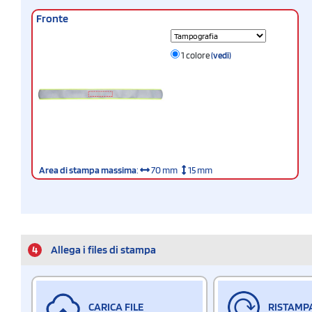
Fronte
1 colore
(vedi)
Area di stampa massima
:
70 mm
15 mm
4
Allega i files di stampa
CARICA FILE
RISTAMP