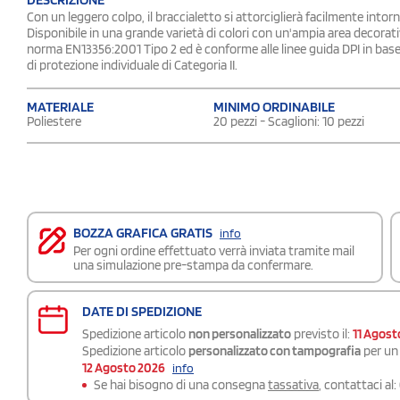
Con un leggero colpo, il braccialetto si attorciglierà facilmente intorno 
Disponibile in una grande varietà di colori con un'ampia area decorativ
norma EN13356:2001 Tipo 2 ed è conforme alle linee guida DPI in base 
di protezione individuale di Categoria II.
MATERIALE
MINIMO ORDINABILE
Poliestere
20 pezzi - Scaglioni: 10 pezzi
BOZZA GRAFICA GRATIS
info
Per ogni ordine effettuato verrà inviata tramite mail
una simulazione pre-stampa da confermare.
DATE DI SPEDIZIONE
Spedizione articolo
non personalizzato
previsto il:
11 Agost
Spedizione articolo
personalizzato con tampografia
per un 
12 Agosto 2026
info
Se hai bisogno di una consegna
tassativa
, contattaci al: