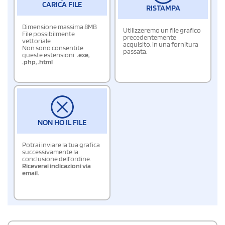
CARICA FILE
RISTAMPA
Dimensione massima 8MB
Utilizzeremo un file grafico
File possibilmente
precedentemente
vettoriale
acquisito, in una fornitura
Non sono consentite
passata.
queste estensioni:
.exe
,
.php
,
.html
NON HO IL FILE
Potrai inviare la tua grafica
successivamente la
conclusione dell'ordine.
Riceverai indicazioni via
email.