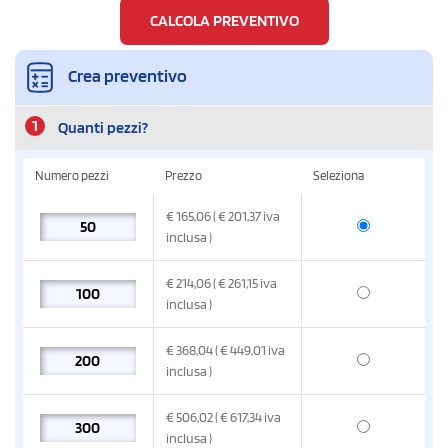
CALCOLA PREVENTIVO
Crea preventivo
1
Quanti pezzi?
Numero pezzi
Prezzo
Seleziona
€
165,06
( € 201,37
iva
inclusa
)
€
214,06
( € 261,15
iva
inclusa
)
€
368,04
( € 449,01
iva
inclusa
)
€
506,02
( € 617,34
iva
inclusa
)