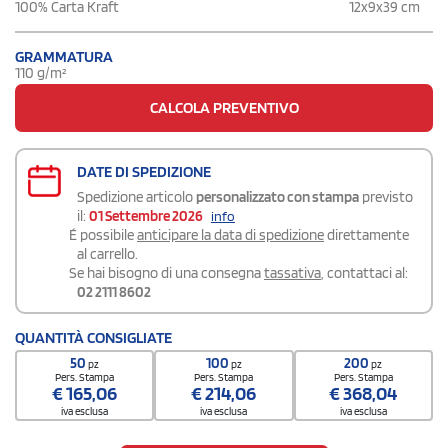
12x9x39 cm
100% Carta Kraft
GRAMMATURA
110 g/m²
CALCOLA PREVENTIVO
DATE DI SPEDIZIONE
Spedizione articolo
personalizzato con stampa
previsto
il:
01 Settembre 2026
info
É possibile
anticipare la data di spedizione
direttamente
al carrello.
Se hai bisogno di una consegna
tassativa
, contattaci al:
02 2111 8602
QUANTITÀ CONSIGLIATE
50
100
200
pz
pz
pz
Pers. Stampa
Pers. Stampa
Pers. Stampa
€
165,06
€
214,06
€
368,04
iva esclusa
iva esclusa
iva esclusa