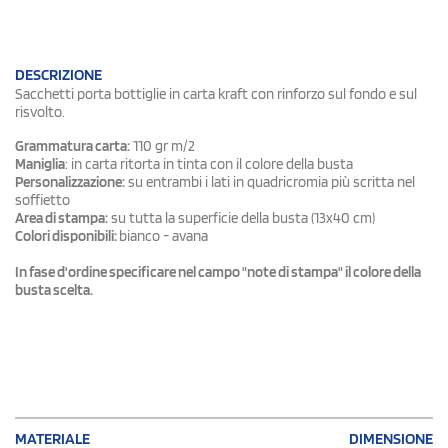
DESCRIZIONE
Sacchetti porta bottiglie in carta kraft con rinforzo sul fondo e sul
risvolto.
Grammatura carta:
110 gr m/2
Maniglia
: in carta ritorta in tinta con il colore della busta
Personalizzazione:
su entrambi i lati in quadricromia più scritta nel
soffietto
Area di stampa:
su tutta la superficie della busta (13x40 cm)
Colori disponibili:
bianco - avana
In fase d'ordine specificare nel campo "note di stampa" il colore della
busta scelta.
DIMENSIONE
MATERIALE