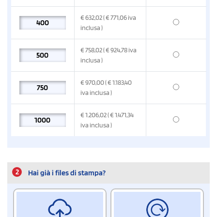
€
632,02
( € 771,06
iva
inclusa
)
€
758,02
( € 924,78
iva
inclusa
)
€
970,00
( € 1.183,40
iva inclusa
)
€
1.206,02
( € 1.471,34
iva inclusa
)
2
Hai già i files di stampa?