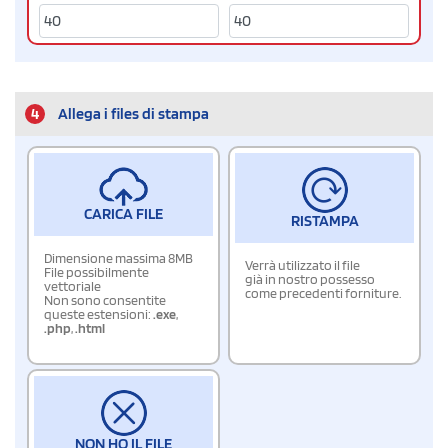
4
Allega i files di stampa
CARICA FILE
RISTAMPA
Dimensione massima 8MB
Verrà utilizzato il file
File possibilmente
già in nostro possesso
vettoriale
come precedenti forniture.
Non sono consentite
queste estensioni:
.exe
,
.php
,
.html
NON HO IL FILE