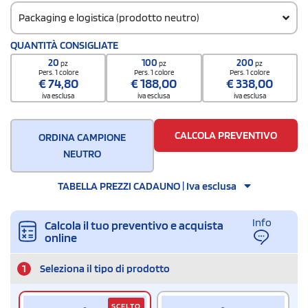
Packaging e logistica (prodotto neutro)
Codice doganale
QUANTITÀ CONSIGLIATE
1209 9999
20
100
200
pz
pz
pz
Quantità per scatola
Pers. 1 colore
Pers. 1 colore
Pers. 1 colore
€
74,80
€
188,00
€
338,00
200
iva esclusa
iva esclusa
iva esclusa
CALCOLA PREVENTIVO
ORDINA CAMPIONE
NEUTRO
TABELLA PREZZI CADAUNO | Iva esclusa
Info
Calcola il tuo preventivo e acquista
online
1
Seleziona il tipo di prodotto
SCELTO