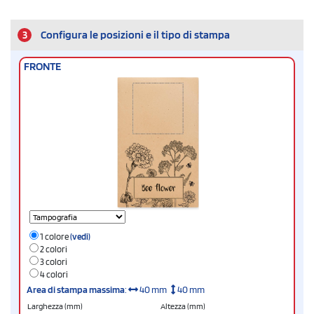
3
Configura le posizioni e il tipo di stampa
FRONTE
1 colore
(vedi)
2 colori
3 colori
4 colori
Area di stampa massima
:
40 mm
40 mm
Larghezza (mm)
Altezza (mm)