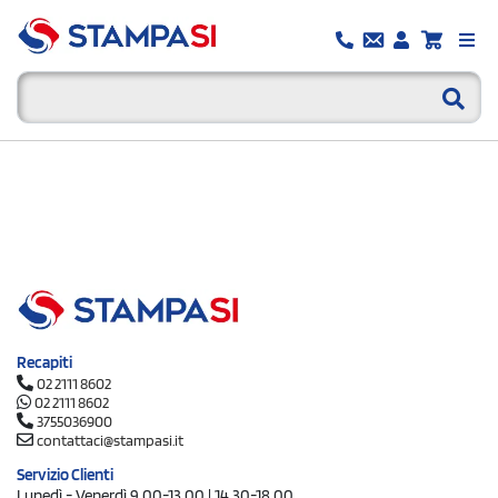
Recapiti
02 2111 8602
02 2111 8602
3755036900
contattaci@stampasi.it
Servizio Clienti
Lunedì - Venerdì 9.00-13.00 | 14.30-18.00