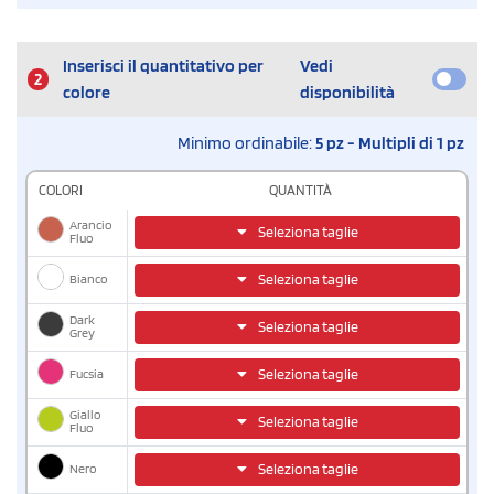
Inserisci il quantitativo per
Vedi
2
colore
disponibilità
Minimo ordinabile:
5 pz - Multipli di 1 pz
COLORI
QUANTITÀ
Arancio
Seleziona taglie
Fluo
Bianco
Seleziona taglie
Dark
Seleziona taglie
Grey
Fucsia
Seleziona taglie
Giallo
Seleziona taglie
Fluo
Nero
Seleziona taglie