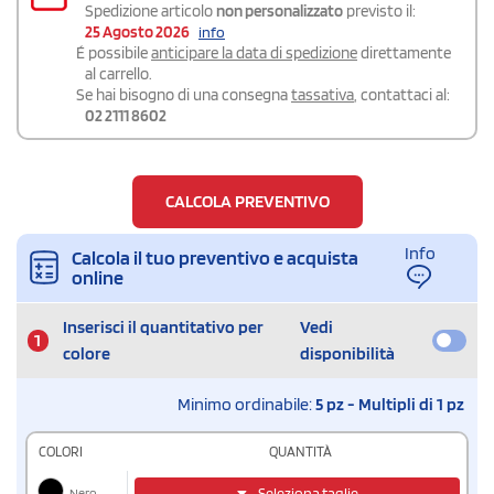
Spedizione articolo
non personalizzato
previsto il:
25 Agosto 2026
info
É possibile
anticipare la data di spedizione
direttamente
al carrello.
Se hai bisogno di una consegna
tassativa
, contattaci al:
02 2111 8602
CALCOLA PREVENTIVO
Info
Calcola il tuo preventivo e acquista
online
Inserisci il quantitativo per
Vedi
1
colore
disponibilità
Minimo ordinabile:
5 pz - Multipli di 1 pz
COLORI
QUANTITÀ
Nero
Seleziona taglie