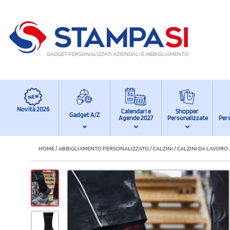
GADGET PERSONALIZZATI AZIENDALI E ABBIGLIAMENTO
Novità 2026
Calendari e
Shopper
Gadget A/Z
Agende 2027
Personalizzate
Per
HOME
/
ABBIGLIAMENTO PERSONALIZZATO
/
CALZINI
/
CALZINI DA LAVOR