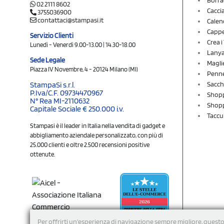
02 2111 8602
Cacci
3755036900
contattaci@stampasi.it
Calen
Cappel
Servizio Clienti
Crea 
Lunedì - Venerdì 9.00-13.00 | 14.30-18.00
Lany
Sede Legale
Magli
Piazza IV Novembre, 4 - 20124 Milano (MI)
Penne
Sacch
StampaSi s.r.l.
P.Iva/C.F. 09734470967
Shopp
N° Rea MI-2110632
Shopp
Capitale Sociale € 250.000 i.v.
Taccu
Stampasi è il leader in Italia nella vendita di gadget e
abbigliamento aziendale personalizzato, con più di
25.000 clienti e oltre 2.500 recensioni positive
ottenute.
Per offrirti un'esperienza di navigazione sempre migliore, questo