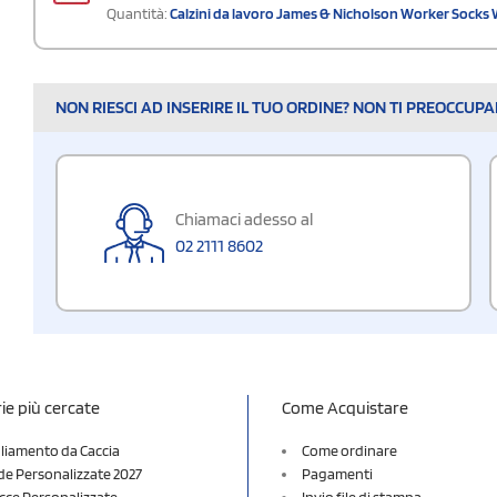
Quantità:
Calzini da lavoro James & Nicholson Worker Socks
NON RIESCI AD INSERIRE IL TUO ORDINE? NON TI PREOCCUP
Chiamaci adesso al
02 2111 8602
ie più cercate
Come Acquistare
liamento da Caccia
Come ordinare
e Personalizzate 2027
Pagamenti
cce Personalizzate
Invio file di stampa