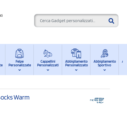
ti
Felpe
Cappellini
Abbigliamento
Abbigliamento
Ab
te
Personalizzate
Personalizzati
Personalizzato
Sportivo
d
 Socks Warm