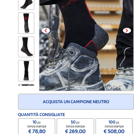
ACQUISTA UN CAMPIONE NEUTRO
QUANTITÀ CONSIGLIATE
10
50
100
pz
pz
pz
Senza stampa
Senza stampa
Senza stampa
€
78,80
€
269,00
€
508,00