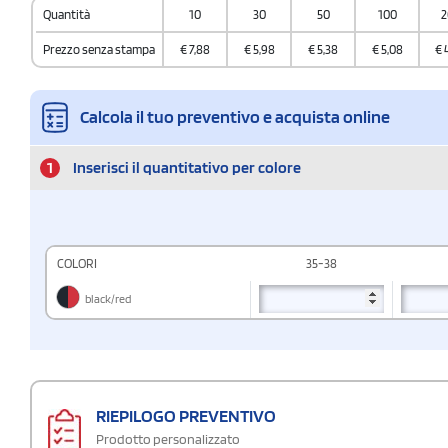
Quantità
10
30
50
100
2
Prezzo senza stampa
€
7,88
€
5,98
€
5,38
€
5,08
€
Calcola il tuo preventivo e acquista online
1
Inserisci il quantitativo per colore
COLORI
35-38
black/red
RIEPILOGO PREVENTIVO
Prodotto personalizzato