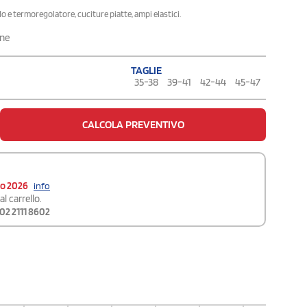
o e termoregolatore, cuciture piatte, ampi elastici.
ene
TAGLIE
35-38
39-41
42-44
45-47
CALCOLA PREVENTIVO
to 2026
info
l carrello.
02 2111 8602