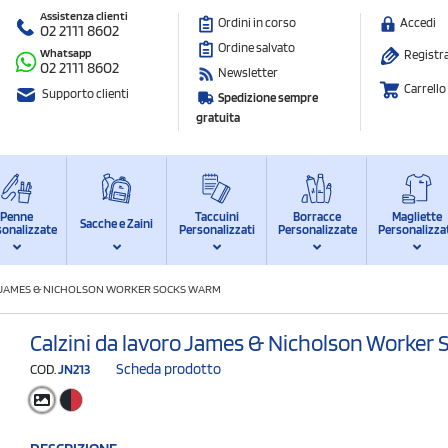
Assistenza clienti
Ordini in corso
Accedi
02 2111 8602
Ordine salvato
Whatsapp
Registra
02 2111 8602
Newsletter
Carrello
Supporto clienti
Spedizione sempre
gratuita
Penne
Taccuini
Borracce
Magliette
Sacche e Zaini
sonalizzate
Personalizzati
Personalizzate
Personalizza
O JAMES & NICHOLSON WORKER SOCKS WARM
Calzini da lavoro James & Nicholson Worker
Scheda prodotto
COD.
JN213