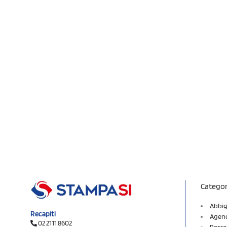
Categor
Abbig
Recapiti
Agend
02 2111 8602
Borra