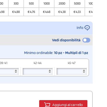
00
300
500
1000
2000
5000
10000
4,98
€
4,88
€
4,76
€
4,48
€
4,38
€
4,33
€
4,28
Info
Vedi disponibilità
Minimo ordinabile:
10 pz - Multipli di 1 pz
39-41
42-44
45-47
Aggiungi al carrello