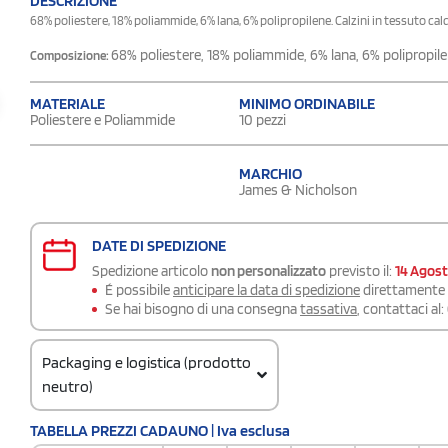
DESCRIZIONE
68% poliestere, 18% poliammide, 6% lana, 6% polipropilene. Calzini in tessuto cald
68% poliestere, 18% poliammide, 6% lana, 6% polipropil
Composizione:
MATERIALE
MINIMO ORDINABILE
Poliestere e Poliammide
10 pezzi
MARCHIO
James & Nicholson
DATE DI SPEDIZIONE
Spedizione articolo
non personalizzato
previsto il:
14 Agos
É possibile
anticipare la data di spedizione
direttamente a
Se hai bisogno di una consegna
tassativa
, contattaci al:
Packaging e logistica (prodotto
neutro)
Codice doganale
TABELLA PREZZI CADAUNO | Iva esclusa
61159699