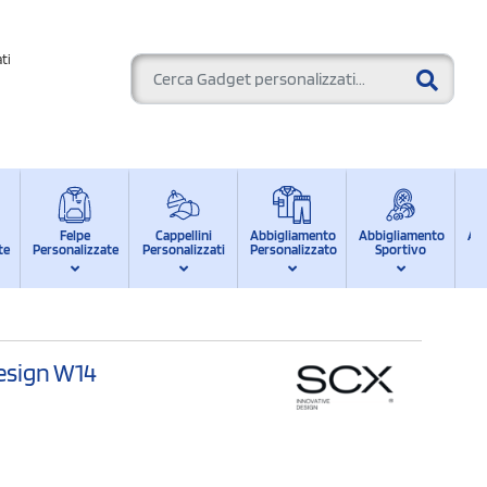
ti
Felpe
Cappellini
Abbigliamento
Abbigliamento
Ab
te
Personalizzate
Personalizzati
Personalizzato
Sportivo
d
design W14