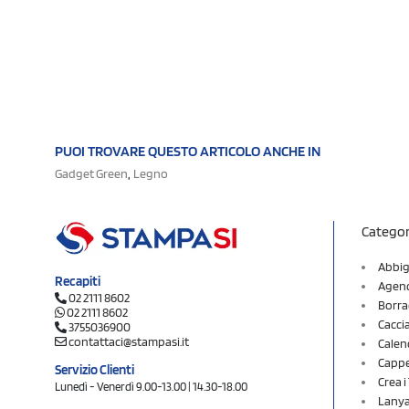
PUOI TROVARE QUESTO ARTICOLO ANCHE IN
,
Gadget Green
Legno
Categor
Abbig
Recapiti
Agend
02 2111 8602
Borra
02 2111 8602
Cacci
3755036900
contattaci@stampasi.it
Calen
Cappel
Servizio Clienti
Crea 
Lunedì - Venerdì 9.00-13.00 | 14.30-18.00
Lany