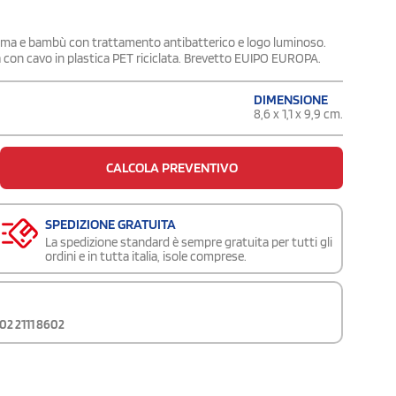
gomma e bambù con trattamento antibatterico e logo luminoso.
ata con cavo in plastica PET riciclata. Brevetto EUIPO EUROPA.
DIMENSIONE
8,6 x 1,1 x 9,9 cm.
CALCOLA PREVENTIVO
SPEDIZIONE GRATUITA
La spedizione standard è sempre gratuita per tutti gli
ordini e in tutta italia, isole comprese.
02 2111 8602