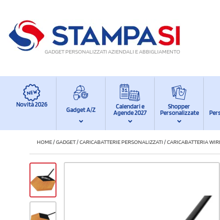
GADGET PERSONALIZZATI AZIENDALI E ABBIGLIAMENTO
Novità 2026
Calendari e
Shopper
Gadget A/Z
Agende 2027
Personalizzate
Per
HOME
/
GADGET
/
CARICABATTERIE PERSONALIZZATI
/
CARICABATTERIA WIR