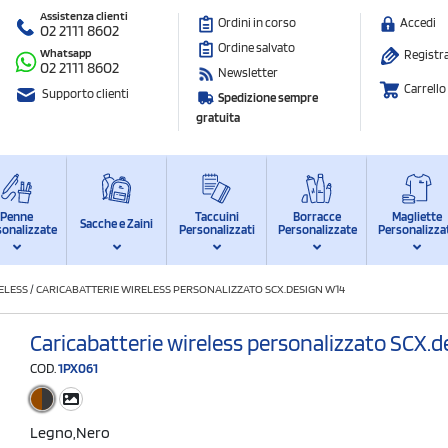
Assistenza clienti
Ordini in corso
Accedi
02 2111 8602
Ordine salvato
Whatsapp
Registra
02 2111 8602
Newsletter
Carrello
Supporto clienti
Spedizione sempre
gratuita
Penne
Taccuini
Borracce
Magliette
Sacche e Zaini
sonalizzate
Personalizzati
Personalizzate
Personalizza
ELESS
/
CARICABATTERIE WIRELESS PERSONALIZZATO SCX.DESIGN W14
Caricabatterie wireless personalizzato SCX.
COD.
1PX061
Legno,nero