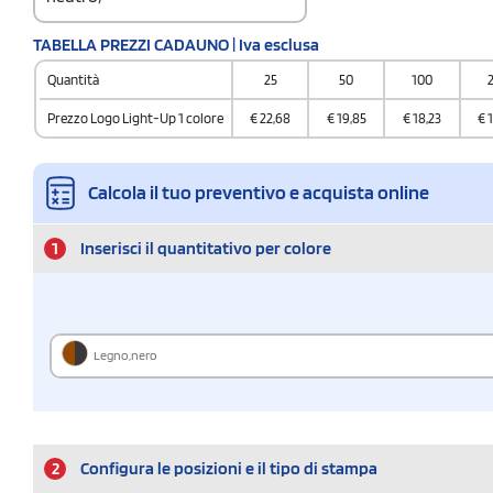
Codice doganale
TABELLA PREZZI CADAUNO | Iva esclusa
8504409090000000000000
Quantità
25
50
100
Quantità per scatola
50
Prezzo Logo Light-Up 1 colore
€
22,68
€
19,85
€
18,23
€
Calcola il tuo preventivo e acquista online
1
Inserisci il quantitativo per colore
Legno,nero
2
Configura le posizioni e il tipo di stampa