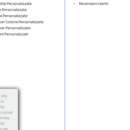
ette Personalizzate
Recensioni clienti
 Personalizzate
e Personalizzate
er Cotone Personalizzate
er Personalizzate
ini Personalizzati
 sito
nno
dei
i cookie”
i alla
uta"
mo per