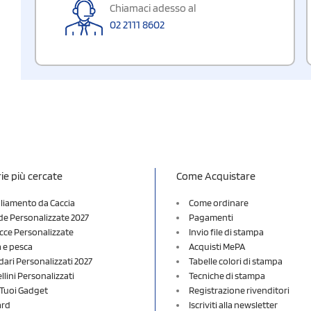
Chiamaci adesso al
02 2111 8602
ie più cercate
Come Acquistare
liamento da Caccia
Come ordinare
e Personalizzate 2027
Pagamenti
cce Personalizzate
Invio file di stampa
a e pesca
Acquisti MePA
dari Personalizzati 2027
Tabelle colori di stampa
lini Personalizzati
Tecniche di stampa
i Tuoi Gadget
Registrazione rivenditori
ard
Iscriviti alla newsletter