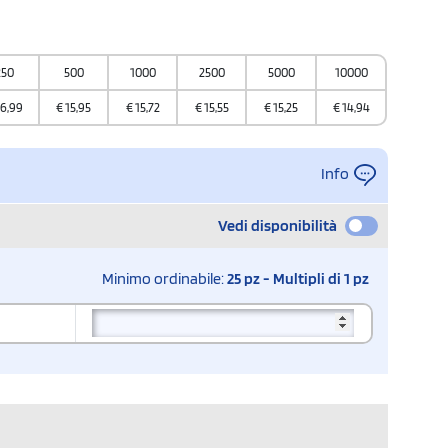
250
500
1000
2500
5000
10000
16,99
€
15,95
€
15,72
€
15,55
€
15,25
€
14,94
Info
Vedi disponibilità
Minimo ordinabile:
25 pz - Multipli di 1 pz