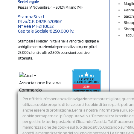
Sede Legale
Magli
Piazza IV Novembre, 4 - 20124 Milano (MI)
Penne
Sacch
StampaSi s.r.l.
P.Iva/C.F. 09734470967
Shopp
N° Rea MI-2110632
Shopp
Capitale Sociale € 250.000 i.v.
Taccu
Stampasi è il leader in Italia nella vendita di gadget e
abbigliamento aziendale personalizzato, con più di
25.000 clienti e oltre 2.500 recensioni positive
ottenute.
Per offrirti un'esperienza di navigazione sempre migliore, questo
utilizza cookie propri e di terze parti. I cookie di terze parti potra
anche essere di profilazione. Leggi la nostra Informativa sull’uso 
cookie per saperne di più oppure vai su “Personalizza la scelta de
per gestire le tue impostazioni. Cliccando "Accetta Tutti" acconsent
memorizzazione dei cookie sul tuo dispositivo. Cliccando su "Rifi
Seguici
accetti la memorizzazione dei soli cookie necessari. La ringrazia