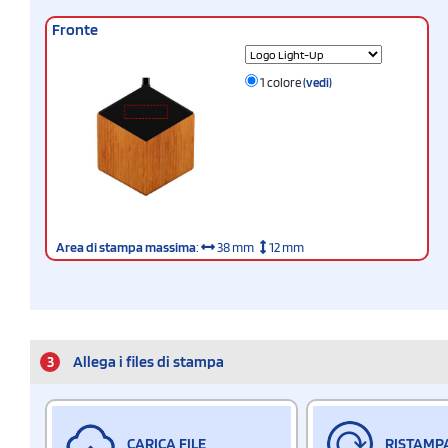
Fronte
1 colore
(vedi)
Area di stampa massima
:
38 mm
12 mm
3
Allega i files di stampa
CARICA FILE
RISTAMP