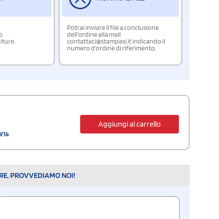
Potrai inviare il file a conclusione
o
dell'ordine alla mail
iture.
contattaci@stampasi.it indicando il
numero d'ordine di riferimento.
Aggiungi al carrello
 W14
ARE, PROVVEDIAMO NOI!