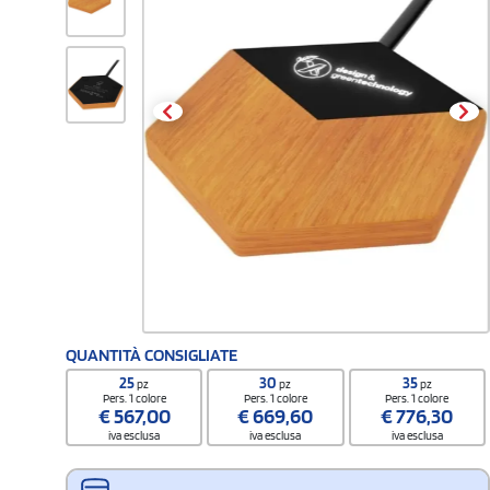
QUANTITÀ CONSIGLIATE
25
30
35
pz
pz
pz
Pers. 1 colore
Pers. 1 colore
Pers. 1 colore
€
567,00
€
669,60
€
776,30
iva esclusa
iva esclusa
iva esclusa