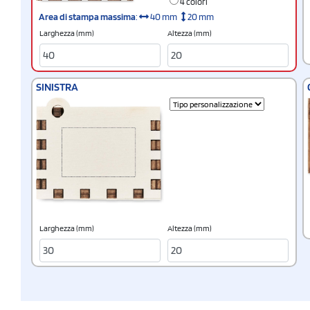
4 colori
Area di stampa massima
:
40 mm
20 mm
Larghezza (mm)
Altezza (mm)
SINISTRA
Larghezza (mm)
Altezza (mm)