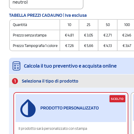
neutro)
Codice doganale
TABELLA PREZZI CADAUNO | Iva esclusa
9208 1000
Quantità
10
25
50
100
Quantità per scatola
100
Prezzo senza stampa
€
4,81
€
3,05
€
2,71
€
2,46
Prezzo Tampografia 1 colore
€
7,26
€
5,66
€
4,13
€
3,47
Calcola il tuo preventivo e acquista online
1
Seleziona il tipo di prodotto
SCELTO
PRODOTTO PERSONALIZZATO
Il prodotto sarà personalizzato con stampa