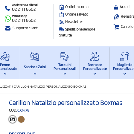
Assistenza clienti
Ordini in corso
Accedi
02 2111 8602
Ordine salvato
Whatsapp
Registra
02 2111 8602
Newsletter
Carrello
Supporto clienti
Spedizione sempre
gratuita
Penne
Taccuini
Borracce
Magliette
Sacche e Zaini
sonalizzate
Personalizzati
Personalizzate
Personalizza
LIZZATI
/
CARILLON NATALIZIO PERSONALIZZATO BOXMAS
Carillon Natalizio personalizzato Boxmas
COD.
CX1478
DESCRIZIONE