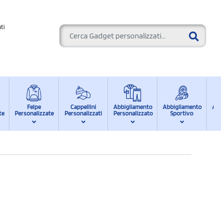
ti
Felpe
Cappellini
Abbigliamento
Abbigliamento
Ab
te
Personalizzate
Personalizzati
Personalizzato
Sportivo
d