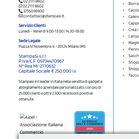
02 2111 8602
Borra
02 2111 8602
Cacci
3755036900
contattaci@stampasi.it
Calen
Cappel
Servizio Clienti
Crea 
Lunedì - Venerdì 9.00-13.00 | 14.30-18.00
Lany
Sede Legale
Magli
Piazza IV Novembre, 4 - 20124 Milano (MI)
Penne
Sacch
StampaSi s.r.l.
P.Iva/C.F. 09734470967
Shopp
N° Rea MI-2110632
Shopp
Capitale Sociale € 250.000 i.v.
Taccu
Stampasi è il leader in Italia nella vendita di gadget e
abbigliamento aziendale personalizzato, con più di
25.000 clienti e oltre 2.500 recensioni positive
ottenute.