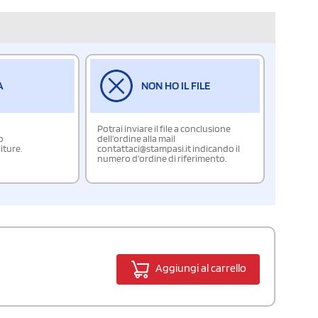
A
NON HO IL FILE
Potrai inviare il file a conclusione
o
dell'ordine alla mail
iture.
contattaci@stampasi.it indicando il
numero d'ordine di riferimento.
Aggiungi al carrello