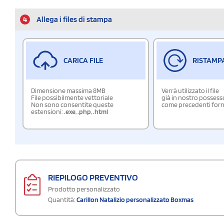
4
Allega i files di stampa
CARICA FILE
RISTAMP
Dimensione massima 8MB
Verrà utilizzato il file
File possibilmente vettoriale
già in nostro possess
Non sono consentite queste
come precedenti forn
estensioni:
.exe
,
.php
,
.html
RIEPILOGO PREVENTIVO
Prodotto personalizzato
Quantità:
Carillon Natalizio personalizzato Boxmas