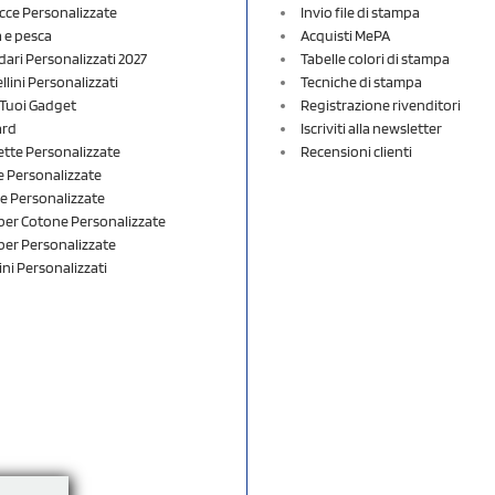
cce Personalizzate
Invio file di stampa
a e pesca
Acquisti MePA
dari Personalizzati 2027
Tabelle colori di stampa
lini Personalizzati
Tecniche di stampa
i Tuoi Gadget
Registrazione rivenditori
ard
Iscriviti alla newsletter
ette Personalizzate
Recensioni clienti
 Personalizzate
e Personalizzate
er Cotone Personalizzate
er Personalizzate
ini Personalizzati