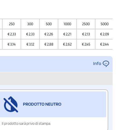
250
300
500
1000
2500
5000
10000
€
2,33
€
2,33
€
2,26
€
2,21
€
2,13
€
2,09
€
1,93
€
3,14
€
3,12
€
2,88
€
2,62
€
2,45
€
2,44
€
2,36
Info
PRODOTTO NEUTRO
Il prodotto sarà privo di stampa.