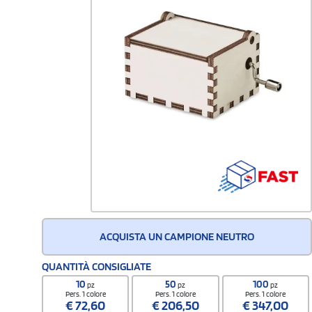
ACQUISTA UN CAMPIONE NEUTRO
QUANTITÀ CONSIGLIATE
10
50
100
pz
pz
pz
Pers. 1 colore
Pers. 1 colore
Pers. 1 colore
€
72,60
€
206,50
€
347,00