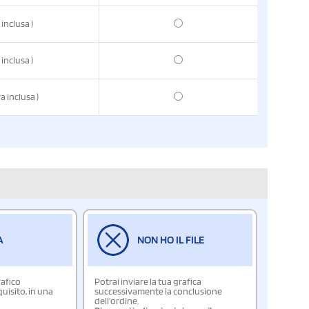
 inclusa
)
 inclusa
)
va inclusa
)
A
NON HO IL FILE
rafico
Potrai inviare la tua grafica
isito, in una
successivamente la conclusione
dell'ordine.