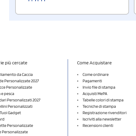
ie più cercate
Come Acquistare
liamento da Caccia
Come ordinare
e Personalizzate 2027
Pagamenti
cce Personalizzate
Invio file di stampa
a e pesca
Acquisti MePA
dari Personalizzati 2027
Tabelle colori di stampa
lini Personalizzati
Tecniche di stampa
i Tuoi Gadget
Registrazione rivenditori
ard
Iscriviti alla newsletter
ette Personalizzate
Recensioni clienti
 Personalizzate