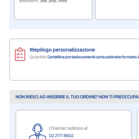
estensioni:
.exe
,
.php
,
.html
Riepilogo personalizzazione
Quantità:
Cartellina portadocumenti carta patinata formato 
NON RIESCI AD INSERIRE IL TUO ORDINE? NON TI PREOCCUP
Chiamaci adesso al
02 2111 8602