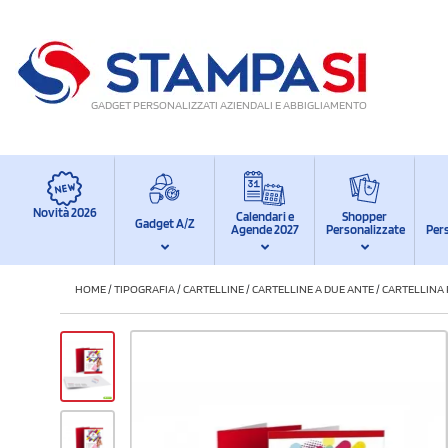
GADGET PERSONALIZZATI AZIENDALI E ABBIGLIAMENTO
Novità 2026
Calendari e
Shopper
Gadget A/Z
Agende 2027
Personalizzate
Per
HOME
/
TIPOGRAFIA
/
CARTELLINE
/
CARTELLINE A DUE ANTE
/
CARTELLINA 