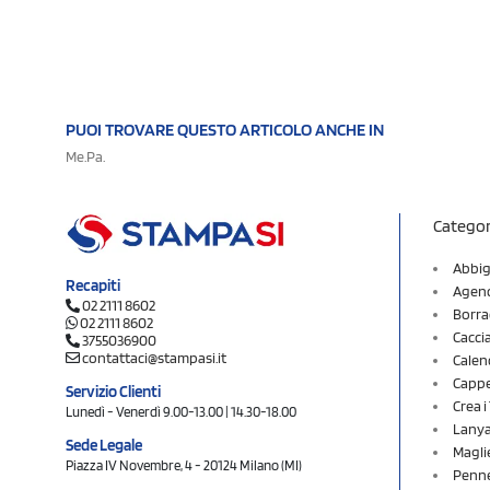
PUOI TROVARE QUESTO ARTICOLO ANCHE IN
Me.Pa.
Categor
Abbig
Recapiti
Agend
02 2111 8602
Borra
02 2111 8602
Cacci
3755036900
contattaci@stampasi.it
Calen
Cappel
Servizio Clienti
Crea 
Lunedì - Venerdì 9.00-13.00 | 14.30-18.00
Lany
Sede Legale
Magli
Piazza IV Novembre, 4 - 20124 Milano (MI)
Penne