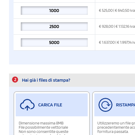
€
525,00
( € 640,50
iva
€
928,00
( € 1.132,16
iva
€
1.637,00
( € 1.997,14
i
2
Hai già i files di stampa?
CARICA FILE
RISTAMP
Dimensione massima 8MB
Utilizzeremo un file g
File possibilmente vettoriale
precedentemente acqu
Non sono consentite queste
fornitura passata.