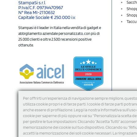
Sacch
StampaSi s.r.l.
P.Iva/C.F. 09734470967
Shopp
N° Rea MI-2110632
Shopp
Capitale Sociale € 250.000 i.v.
Taccu
Stampasi è il leader in Italia nella vendita di gadget e
abbigliamento aziendale personalizzato, con più di
25.000 clienti e oltre 2.500 recensioni positive
ottenute.
Per offrirti un'esperienza di navigazione sempre migliore, questo
utilizza cookie propri e di terze parti. I cookie di terze parti potra
anche essere di profilazione. Leggi la nostra Informativa sull’uso 
cookie per saperne di più oppure vai su “Personalizza la scelta de
per gestire le tue impostazioni. Cliccando "Accetta Tutti" acconsent
memorizzazione dei cookie sul tuo dispositivo. Cliccando su "Rifi
Seguici
accetti la memorizzazione dei soli cookie necessari. La ringrazia