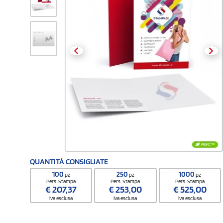
QUANTITÀ CONSIGLIATE
100
250
1000
pz
pz
pz
Pers. Stampa
Pers. Stampa
Pers. Stampa
€
207,37
€
253,00
€
525,00
iva esclusa
iva esclusa
iva esclusa