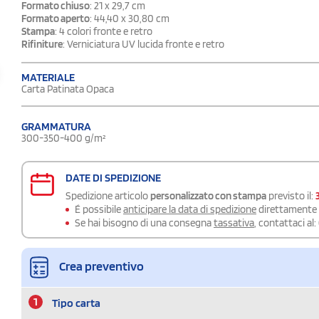
Formato chiuso
: 21 x 29,7 cm
Formato aperto
: 44,40 x 30,80 cm
Stampa
: 4 colori fronte e retro
Rifiniture
: Verniciatura UV lucida fronte e retro
MATERIALE
Carta Patinata Opaca
GRAMMATURA
300-350-400 g/m²
DATE DI SPEDIZIONE
Spedizione articolo
personalizzato con stampa
previsto il:
É possibile
anticipare la data di spedizione
direttamente a
Se hai bisogno di una consegna
tassativa
, contattaci al:
Crea preventivo
1
Tipo carta