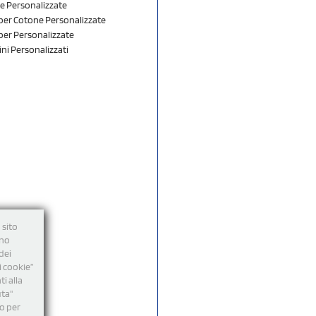
e Personalizzate
er Cotone Personalizzate
er Personalizzate
ini Personalizzati
 sito
nno
dei
i cookie”
i alla
uta"
mo per