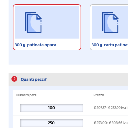
300 g. patinata opaca
300 g. carta patin
2
Quanti pezzi?
Numero pezzi
Prezzo
€
207,37
( € 252,99
iva 
€
253,00
( € 308,66
iva