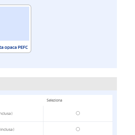
ata opaca PEFC
Seleziona
inclusa
)
 inclusa
)