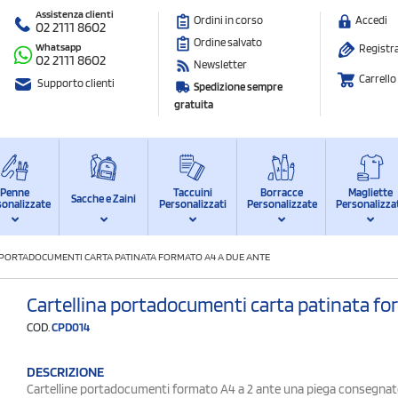
Assistenza clienti
Ordini in corso
Accedi
02 2111 8602
Ordine salvato
Whatsapp
Registra
02 2111 8602
Newsletter
Carrello
Supporto clienti
Spedizione sempre
gratuita
Penne
Taccuini
Borracce
Magliette
Sacche e Zaini
sonalizzate
Personalizzati
Personalizzate
Personalizza
PORTADOCUMENTI CARTA PATINATA FORMATO A4 A DUE ANTE
Cartellina portadocumenti carta patinata fo
COD.
CPD014
DESCRIZIONE
Cartelline portadocumenti formato A4 a 2 ante una piega consegnat