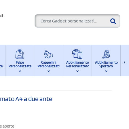
ti
Felpe
Cappellini
Abbigliamento
Abbigliamento
Ab
te
Personalizzate
Personalizzati
Personalizzato
Sportivo
d
rmato A4 a due ante
e aperte