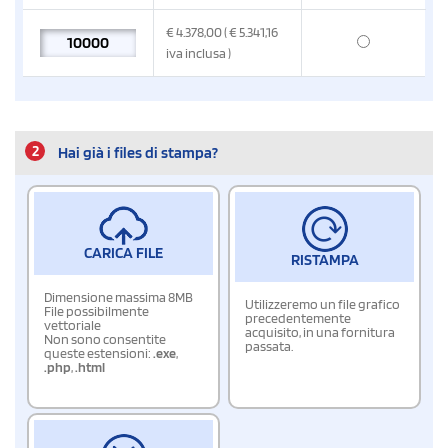
€
4.378,00
( € 5.341,16
iva inclusa
)
2
Hai già i files di stampa?
CARICA FILE
RISTAMPA
Dimensione massima 8MB
Utilizzeremo un file grafico
File possibilmente
precedentemente
vettoriale
acquisito, in una fornitura
Non sono consentite
passata.
queste estensioni:
.exe
,
.php
,
.html