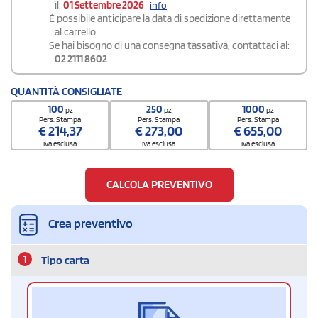
il:
01 Settembre 2026
info
É possibile
anticipare la data di spedizione
direttamente
al carrello.
Se hai bisogno di una consegna
tassativa
, contattaci al:
02 2111 8602
QUANTITÀ CONSIGLIATE
100
250
1000
pz
pz
pz
Pers. Stampa
Pers. Stampa
Pers. Stampa
€
214,37
€
273,00
€
655,00
iva esclusa
iva esclusa
iva esclusa
CALCOLA PREVENTIVO
Crea preventivo
1
Tipo carta