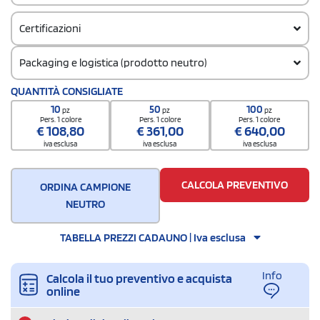
Certificazioni
Packaging e logistica (prodotto neutro)
Codice doganale
QUANTITÀ CONSIGLIATE
8544429090000000000000
10
50
100
pz
pz
pz
Quantità per scatola
Pers. 1 colore
Pers. 1 colore
Pers. 1 colore
€
108,80
€
361,00
€
640,00
200
iva esclusa
iva esclusa
iva esclusa
CALCOLA PREVENTIVO
ORDINA CAMPIONE
NEUTRO
TABELLA PREZZI CADAUNO | Iva esclusa
Info
Calcola il tuo preventivo e acquista
online