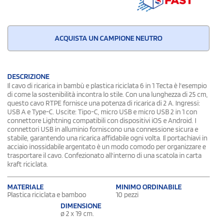
ACQUISTA UN CAMPIONE NEUTRO
DESCRIZIONE
Il cavo di ricarica in bambù e plastica riciclata 6 in 1 Tecta è l'esempio
di come la sostenibilità incontra lo stile. Con una lunghezza di 25 cm,
questo cavo RTPE fornisce una potenza di ricarica di 2 A. Ingressi:
USB A e Type-C. Uscite: Tipo-C, micro USB e micro USB 2 in 1 con
connettore Lightning compatibili con dispositivi iOS e Android. I
connettori USB in alluminio forniscono una connessione sicura e
stabile, garantendo una ricarica affidabile ogni volta. Il portachiavi in
acciaio inossidabile argentato è un modo comodo per organizzare e
trasportare il cavo. Confezionato all'interno di una scatola in carta
kraft riciclata.
MATERIALE
MINIMO ORDINABILE
Plastica riciclata e bamboo
10 pezzi
DIMENSIONE
ø 2 x 19 cm.