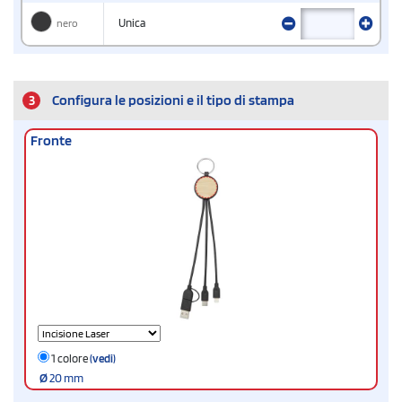
nero
Unica
3
Configura le posizioni e il tipo di stampa
Fronte
1 colore
(vedi)
Ø
20 mm