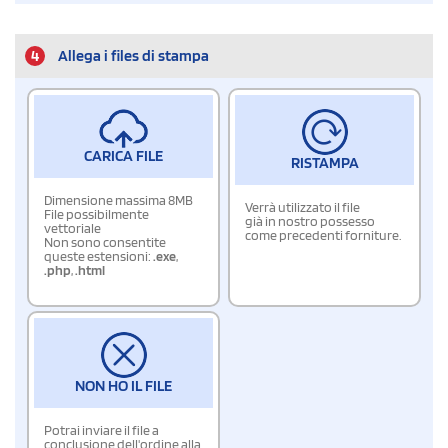
4
Allega i files di stampa
CARICA FILE
RISTAMPA
Dimensione massima 8MB
Verrà utilizzato il file
File possibilmente
già in nostro possesso
vettoriale
come precedenti forniture.
Non sono consentite
queste estensioni:
.exe
,
.php
,
.html
NON HO IL FILE
Potrai inviare il file a
conclusione dell'ordine alla