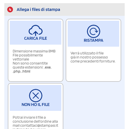
4
Allega i files di stampa
CARICA FILE
RISTAMPA
Dimensione massima 8MB
Verrà utilizzato il file
File possibilmente
già in nostro possesso
vettoriale
come precedenti forniture.
Non sono consentite
queste estensioni:
.exe
,
.php
,
.html
NON HO IL FILE
Potrai inviare il file a
conclusione dell'ordine alla
mail contattaci@stampasi.it