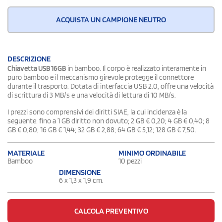
ACQUISTA UN CAMPIONE NEUTRO
DESCRIZIONE
Chiavetta USB 16GB
in bamboo. Il corpo è realizzato interamente in
puro bamboo e il meccanismo girevole protegge il connettore
durante il trasporto. Dotata di interfaccia USB 2.0, offre una velocità
di scrittura di 3 MB/s e una velocità di lettura di 10 MB/s.
I prezzi sono comprensivi dei diritti SIAE, la cui incidenza è la
seguente: fino a 1 GB diritto non dovuto; 2 GB € 0,20; 4 GB € 0,40; 8
GB € 0,80; 16 GB € 1,44; 32 GB € 2,88; 64 GB € 5,12; 128 GB € 7,50.
MATERIALE
MINIMO ORDINABILE
Bamboo
10 pezzi
DIMENSIONE
6 x 1,3 x 1,9 cm.
CALCOLA PREVENTIVO