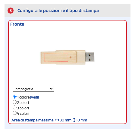
3
Configura le posizioni e il tipo di stampa
Fronte
1 colore
(vedi)
2 colori
3 colori
4 colori
Area di stampa massima
:
30 mm
10 mm