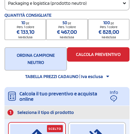
Packaging e logistica (prodotto neutro)
Codice doganale
QUANTITÀ CONSIGLIATE
8523511000000000000000
10
50
100
pz
pz
pz
Quantità per confezione
Pers. 1 colore
Pers. 1 colore
Pers. 1 colore
€
133,10
€
467,00
€
828,00
20 / Joined bubble bag
iva esclusa
iva esclusa
iva esclusa
Quantità per scatola
500
CALCOLA PREVENTIVO
ORDINA CAMPIONE
NEUTRO
TABELLA PREZZI CADAUNO | Iva esclusa
Info
Calcola il tuo preventivo e acquista
online
1
Seleziona il tipo di prodotto
SCELTO