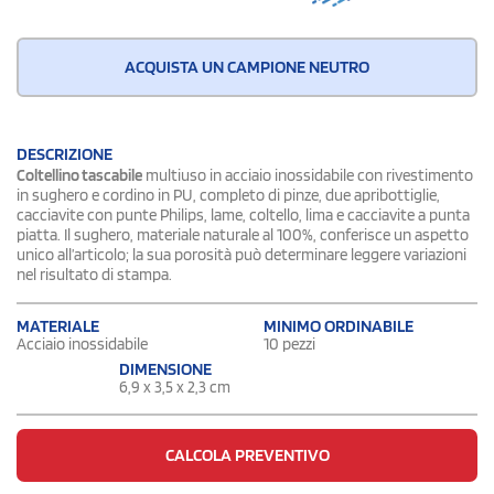
ACQUISTA UN CAMPIONE NEUTRO
DESCRIZIONE
Coltellino tascabile
multiuso in acciaio inossidabile con rivestimento
in sughero e cordino in PU, completo di pinze, due apribottiglie,
cacciavite con punte Philips, lame, coltello, lima e cacciavite a punta
piatta. Il sughero, materiale naturale al 100%, conferisce un aspetto
unico all’articolo; la sua porosità può determinare leggere variazioni
nel risultato di stampa.
MATERIALE
MINIMO ORDINABILE
Acciaio inossidabile
10 pezzi
DIMENSIONE
6,9 x 3,5 x 2,3 cm
CALCOLA PREVENTIVO