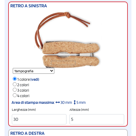
RETRO A SINISTRA
1 colore
(vedi)
2 colori
3 colori
4 colori
Area di stampa massima
:
30 mm
5 mm
Larghezza (mm)
Altezza (mm)
RETRO A DESTRA