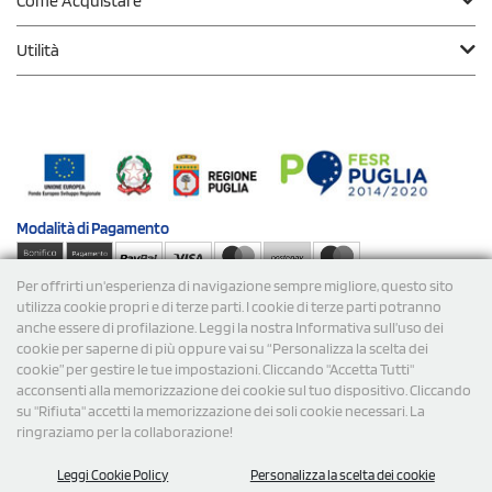
Come Acquistare
Utilità
Modalità di
Pagamento
Per offrirti un'esperienza di navigazione sempre migliore, questo sito
Spedizioni
utilizza cookie propri e di terze parti. I cookie di terze parti potranno
anche essere di profilazione. Leggi la nostra Informativa sull’uso dei
cookie per saperne di più oppure vai su “Personalizza la scelta dei
cookie” per gestire le tue impostazioni. Cliccando "Accetta Tutti"
acconsenti alla memorizzazione dei cookie sul tuo dispositivo. Cliccando
su "Rifiuta" accetti la memorizzazione dei soli cookie necessari. La
ringraziamo per la collaborazione!
© 2026 StampaSi s.r.l. TUTTI I DIRITTI SONO RISERVATI -
Leggi Cookie Policy
Personalizza la scelta dei cookie
P.Iva/C.F. 09734470967 - N° Rea MI-2110632