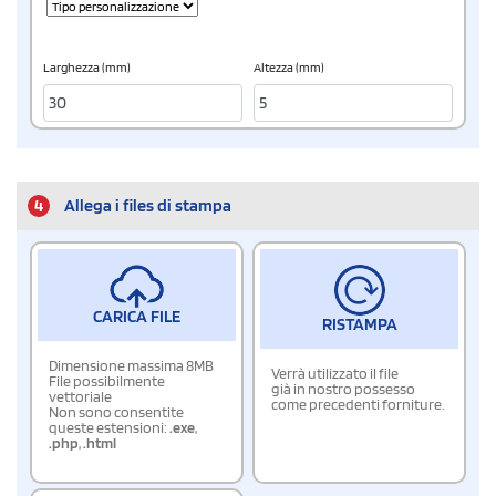
Larghezza (mm)
Altezza (mm)
4
Allega i files di stampa
CARICA FILE
RISTAMPA
Dimensione massima 8MB
Verrà utilizzato il file
File possibilmente
già in nostro possesso
vettoriale
come precedenti forniture.
Non sono consentite
queste estensioni:
.exe
,
.php
,
.html