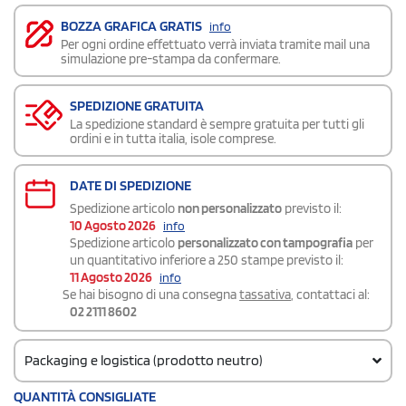
BOZZA GRAFICA GRATIS
info
Per ogni ordine effettuato verrà inviata tramite mail una
simulazione pre-stampa da confermare.
SPEDIZIONE GRATUITA
La spedizione standard è sempre gratuita per tutti gli
ordini e in tutta italia, isole comprese.
DATE DI SPEDIZIONE
Spedizione articolo
non personalizzato
previsto il:
10 Agosto 2026
info
Spedizione articolo
personalizzato con tampografia
per
un quantitativo inferiore a 250 stampe previsto il:
11 Agosto 2026
info
Se hai bisogno di una consegna
tassativa
, contattaci al:
02 2111 8602
Packaging e logistica (prodotto neutro)
Codice doganale
QUANTITÀ CONSIGLIATE