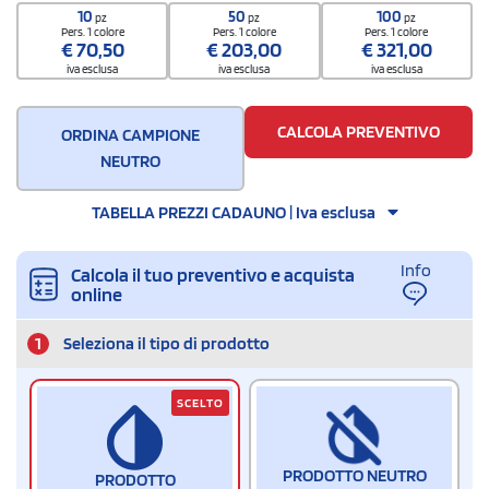
8211 9300
10
50
100
pz
pz
pz
Quantità per scatola
Pers. 1 colore
Pers. 1 colore
Pers. 1 colore
€
70,50
€
203,00
€
321,00
100
iva esclusa
iva esclusa
iva esclusa
CALCOLA PREVENTIVO
ORDINA CAMPIONE
NEUTRO
TABELLA PREZZI CADAUNO | Iva esclusa
Info
Calcola il tuo preventivo e acquista
online
1
Seleziona il tipo di prodotto
SCELTO
PRODOTTO NEUTRO
PRODOTTO