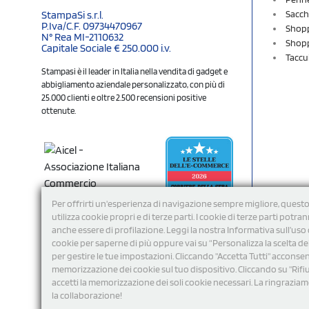
Sacch
StampaSi s.r.l.
P.Iva/C.F. 09734470967
Shopp
N° Rea MI-2110632
Shopp
Capitale Sociale € 250.000 i.v.
Taccu
Stampasi è il leader in Italia nella vendita di gadget e
abbigliamento aziendale personalizzato, con più di
25.000 clienti e oltre 2.500 recensioni positive
ottenute.
Per offrirti un'esperienza di navigazione sempre migliore, questo
utilizza cookie propri e di terze parti. I cookie di terze parti potra
anche essere di profilazione. Leggi la nostra Informativa sull’uso 
cookie per saperne di più oppure vai su “Personalizza la scelta de
per gestire le tue impostazioni. Cliccando "Accetta Tutti" acconsent
memorizzazione dei cookie sul tuo dispositivo. Cliccando su "Rifi
Seguici
accetti la memorizzazione dei soli cookie necessari. La ringrazia
la collaborazione!