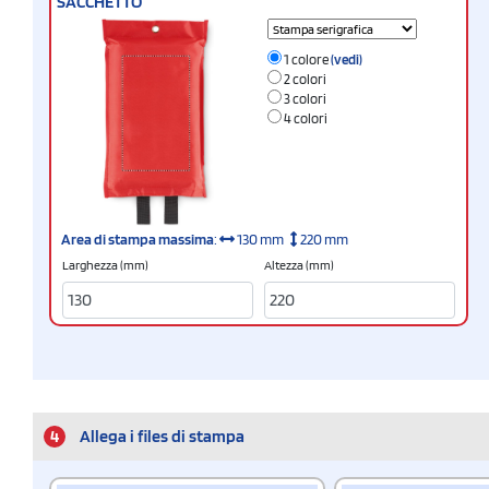
SACCHETTO
1 colore
(vedi)
2 colori
3 colori
4 colori
Area di stampa massima
:
130 mm
220 mm
Larghezza (mm)
Altezza (mm)
4
Allega i files di stampa