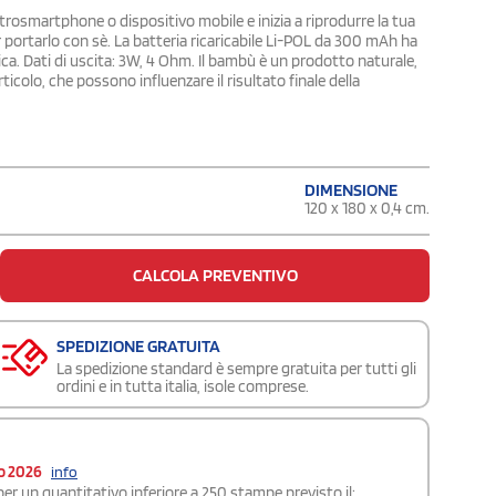
strosmartphone o dispositivo mobile e inizia a riprodurre la tua
r portarlo con sè. La batteria ricaricabile Li-POL da 300 mAh ha
a. Dati di uscita: 3W, 4 Ohm. Il bambù è un prodotto naturale,
icolo, che possono influenzare il risultato finale della
DIMENSIONE
120 x 180 x 0,4 cm.
CALCOLA PREVENTIVO
SPEDIZIONE GRATUITA
La spedizione standard è sempre gratuita per tutti gli
ordini e in tutta italia, isole comprese.
o 2026
info
er un quantitativo inferiore a 250 stampe previsto il: