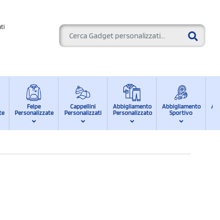
ti
Felpe
Cappellini
Abbigliamento
Abbigliamento
Ab
te
Personalizzate
Personalizzati
Personalizzato
Sportivo
d