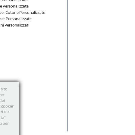
e Personalizzate
er Cotone Personalizzate
er Personalizzate
ini Personalizzati
 sito
nno
dei
i cookie”
i alla
uta"
mo per