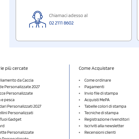
Chiamaci adesso al
02 2111 8602
ie più cercate
Come Acquistare
liamento da Caccia
Come ordinare
e Personalizzate 2027
Pagamenti
cce Personalizzate
Invio file di stampa
a e pesca
Acquisti MePA
dari Personalizzati 2027
Tabelle colori di stampa
lini Personalizzati
Tecniche di stampa
i Tuoi Gadget
Registrazione rivenditori
ard
Iscriviti alla newsletter
ette Personalizzate
Recensioni clienti
 Personalizzate