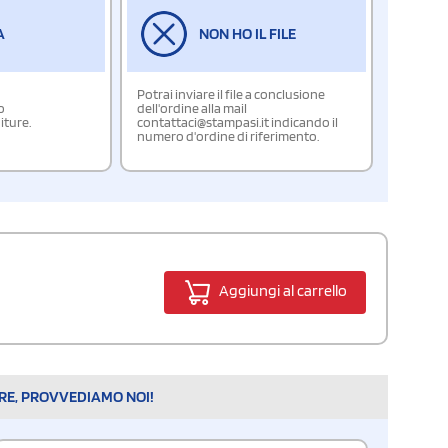
A
NON HO IL FILE
Potrai inviare il file a conclusione
o
dell'ordine alla mail
iture.
contattaci@stampasi.it indicando il
numero d'ordine di riferimento.
Aggiungi al carrello
ARE, PROVVEDIAMO NOI!