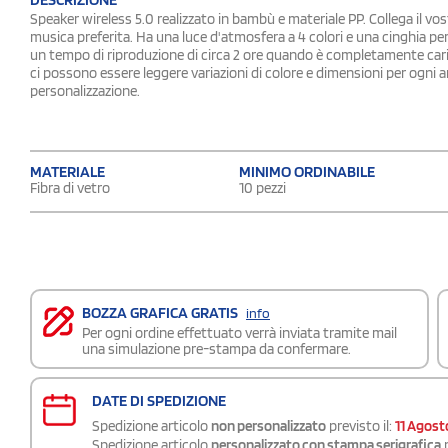
Speaker wireless 5.0 realizzato in bambù e materiale PP. Collega il vo
musica preferita. Ha una luce d'atmosfera a 4 colori e una cinghia pe
un tempo di riproduzione di circa 2 ore quando è completamente caric
ci possono essere leggere variazioni di colore e dimensioni per ogni art
personalizzazione.
MATERIALE
MINIMO ORDINABILE
Fibra di vetro
10 pezzi
BOZZA GRAFICA GRATIS
info
Per ogni ordine effettuato verrà inviata tramite mail
una simulazione pre-stampa da confermare.
DATE DI SPEDIZIONE
Spedizione articolo
non personalizzato
previsto il:
11 Agost
Spedizione articolo
personalizzato con stampa serigrafica
p