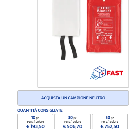
ACQUISTA UN CAMPIONE NEUTRO
QUANTITÀ CONSIGLIATE
10
30
50
pz
pz
pz
Pers. 1 colore
Pers. 1 colore
Pers. 1 colore
€
193,50
€
506,70
€
752,50