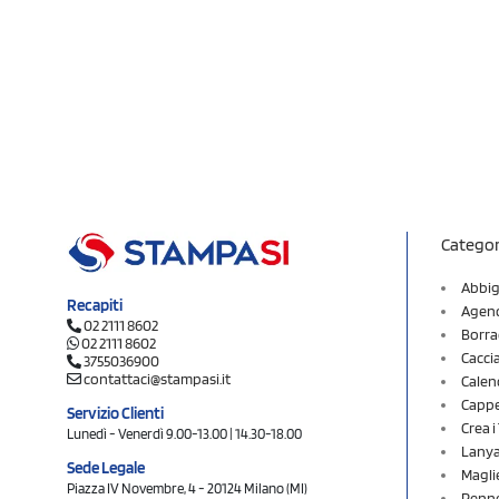
Categor
Abbig
Recapiti
Agend
02 2111 8602
Borra
02 2111 8602
Cacci
3755036900
contattaci@stampasi.it
Calen
Cappel
Servizio Clienti
Crea 
Lunedì - Venerdì 9.00-13.00 | 14.30-18.00
Lany
Sede Legale
Magli
Piazza IV Novembre, 4 - 20124 Milano (MI)
Penne