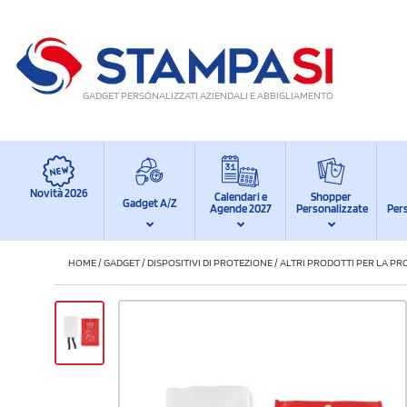
GADGET PERSONALIZZATI AZIENDALI E ABBIGLIAMENTO
Novità 2026
Calendari e
Shopper
Gadget A/Z
Agende 2027
Personalizzate
Per
HOME
/
GADGET
/
DISPOSITIVI DI PROTEZIONE
/
ALTRI PRODOTTI PER LA PR