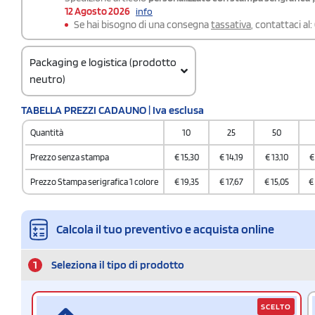
12 Agosto 2026
info
Se hai bisogno di una consegna
tassativa
, contattaci al:
Packaging e logistica (prodotto
neutro)
Codice doganale
TABELLA PREZZI CADAUNO | Iva esclusa
7019 9000
Quantità
10
25
50
Quantità per scatola
12
Prezzo senza stampa
€
15,30
€
14,19
€
13,10
€
Prezzo Stampa serigrafica 1 colore
€
19,35
€
17,67
€
15,05
€
Calcola il tuo preventivo e acquista online
1
Seleziona il tipo di prodotto
SCELTO