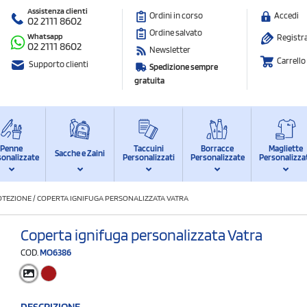
Assistenza clienti
Ordini in corso
Accedi
02 2111 8602
Ordine salvato
Whatsapp
Registra
02 2111 8602
Newsletter
Carrello
Supporto clienti
Spedizione sempre
gratuita
Penne
Taccuini
Borracce
Magliette
Sacche e Zaini
sonalizzate
Personalizzati
Personalizzate
Personalizza
OTEZIONE
/
COPERTA IGNIFUGA PERSONALIZZATA VATRA
Coperta ignifuga personalizzata Vatra
COD.
MO6386
DESCRIZIONE