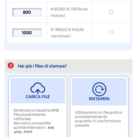
€
957,00
( € 1.167,54
iva
inclusa
)
€
1.166,02
( € 1.422,54
iva inclusa
)
2
Hai già i files di stampa?
CARICA FILE
RISTAMPA
Dimensione massima 8MB
Utilizzeremo un file grafico
File possibilmente
precedentemente
vettoriale
acquisito, in una fornitura
Non sono consentite
passata.
queste estensioni:
.exe
,
.php
,
.html