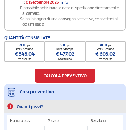
il:
01 Settembre 2026
info
É possibile
anticipare la data di spedizione
direttamente
al carrello.
Se hai bisogno di una consegna
tassativa
, contattaci al:
02 2111 8602
QUANTITÀ CONSIGLIATE
200
300
400
pz
pz
pz
Pers. Stampa
Pers. Stampa
Pers. Stampa
€
348,04
€
477,02
€
603,02
iva esclusa
iva esclusa
iva esclusa
CALCOLA PREVENTIVO
Crea preventivo
1
Quanti pezzi?
Numero pezzi
Prezzo
Seleziona