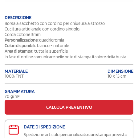
DESCRIZIONE
Borsa a sacchetto con cordino per chiusura a strozzo.
Cucitura artigianale con cordino singolo.
Corda cotone 3mm.
Personalizzazione:
quadricromia
Colori disponibili:
bianco - naturale
Area di stampa:
tutta la superficie
In fase di ordine comunicare nelle note di stampa il colore della busta.
DIMENSIONE
MATERIALE
10 x 15 cm
100% TNT
GRAMMATURA
70 g/m²
CALCOLA PREVENTIVO
DATE DI SPEDIZIONE
Spedizione articolo
personalizzato con stampa
previsto