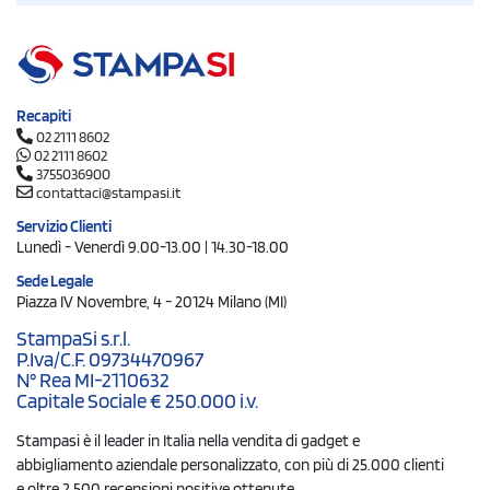
Recapiti
02 2111 8602
02 2111 8602
3755036900
contattaci@stampasi.it
Servizio Clienti
Lunedì - Venerdì 9.00-13.00 | 14.30-18.00
Sede Legale
Piazza IV Novembre, 4 - 20124 Milano (MI)
StampaSi s.r.l.
P.Iva/C.F. 09734470967
N° Rea MI-2110632
Capitale Sociale € 250.000 i.v.
Stampasi è il leader in Italia nella vendita di gadget e
abbigliamento aziendale personalizzato, con più di 25.000 clienti
e oltre 2.500 recensioni positive ottenute.