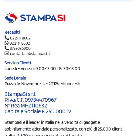
Recapiti
02 2111 8602
02 2111 8602
3755036900
contattaci@stampasi.it
Servizio Clienti
Lunedì - Venerdì 9.00-13.00 | 14.30-18.00
Sede Legale
Piazza IV Novembre, 4 - 20124 Milano (MI)
StampaSi s.r.l.
P.Iva/C.F. 09734470967
N° Rea MI-2110632
Capitale Sociale € 250.000 i.v.
Stampasi è il leader in Italia nella vendita di gadget e
abbigliamento aziendale personalizzato, con più di 25.000 clienti
e oltre 2.500 recensioni positive ottenute.