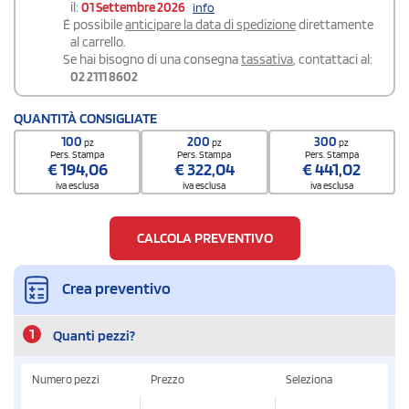
il:
01 Settembre 2026
info
É possibile
anticipare la data di spedizione
direttamente
al carrello.
Se hai bisogno di una consegna
tassativa
, contattaci al:
02 2111 8602
QUANTITÀ CONSIGLIATE
100
200
300
pz
pz
pz
Pers. Stampa
Pers. Stampa
Pers. Stampa
€
194,06
€
322,04
€
441,02
iva esclusa
iva esclusa
iva esclusa
CALCOLA PREVENTIVO
Crea preventivo
1
Quanti pezzi?
Numero pezzi
Prezzo
Seleziona