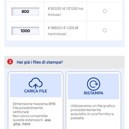
€
831,00
( € 1.013,82
iva
inclusa
)
€
988,02
( € 1.205,38
iva inclusa
)
2
Hai già i files di stampa?
CARICA FILE
RISTAMPA
Dimensione massima 8MB
Utilizzeremo un file grafico
File possibilmente
precedentemente
vettoriale
acquisito, in una fornitura
Non sono consentite
passata.
queste estensioni:
.exe
,
.php
,
.html