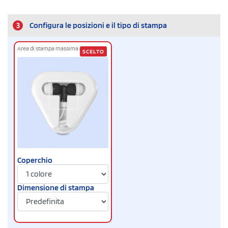
3
Configura le posizioni e il tipo di stampa
Area di stampa massima cm
3 x 3
SCELTO
Coperchio
Dimensione di stampa