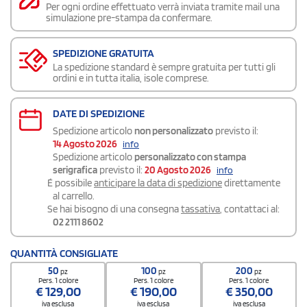
Per ogni ordine effettuato verrà inviata tramite mail una
simulazione pre-stampa da confermare.
SPEDIZIONE GRATUITA
La spedizione standard è sempre gratuita per tutti gli
ordini e in tutta italia, isole comprese.
DATE DI SPEDIZIONE
Spedizione articolo
non personalizzato
previsto il:
14 Agosto 2026
info
Spedizione articolo
personalizzato con stampa
serigrafica
previsto il:
20 Agosto 2026
info
É possibile
anticipare la data di spedizione
direttamente
al carrello.
Se hai bisogno di una consegna
tassativa
, contattaci al:
02 2111 8602
QUANTITÀ CONSIGLIATE
50
100
200
pz
pz
pz
Pers. 1 colore
Pers. 1 colore
Pers. 1 colore
€
129,00
€
190,00
€
350,00
iva esclusa
iva esclusa
iva esclusa