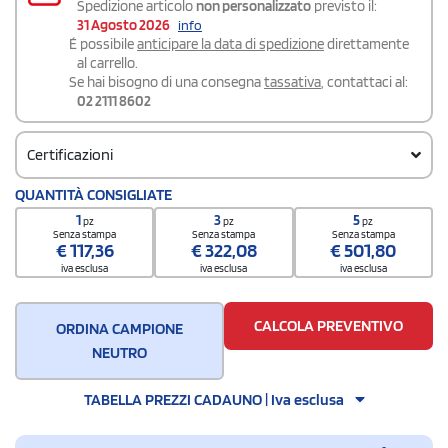
Spedizione articolo
non personalizzato
previsto il:
31 Agosto 2026
info
É possibile
anticipare la data di spedizione
direttamente
al carrello.
Se hai bisogno di una consegna
tassativa
, contattaci al:
02 2111 8602
Certificazioni
QUANTITÀ CONSIGLIATE
certificazione.pdf >
1
3
5
pz
pz
pz
Senza stampa
Senza stampa
Senza stampa
€
117,36
€
322,08
€
501,80
iva esclusa
iva esclusa
iva esclusa
CALCOLA PREVENTIVO
ORDINA CAMPIONE
NEUTRO
TABELLA PREZZI CADAUNO | Iva esclusa