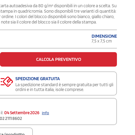
arta autoadesiva da 80 g/m² disponibili in un colore a scelta. Su
tampa in quadricromia. Sono disponibili tre varianti di quantità:
ordine. I colori del blocco disponibili sono bianco, giallo chiaro,
note sia il colore del blocco sia il colore della stampa.
DIMENSIONE
7,5 x 7,5 cm
CALCOLA PREVENTIVO
SPEDIZIONE GRATUITA
La spedizione standard è sempre gratuita per tutti gli
ordini e in tutta italia, isole comprese.
il:
04 Settembre 2026
info
02 2111 8602
ica (prodotto