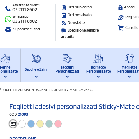
Assistenza clienti
Ordini in corso
Accedi
02 2111 8602
Ordine salvato
Whatsapp
Registra
02 2111 8602
Newsletter
Carrello
Supporto clienti
Spedizione sempre
gratuita
Penne
Taccuini
Borracce
Magliette
Sacche e Zaini
sonalizzate
Personalizzati
Personalizzate
Personalizza
/
FOGLIETTI ADESIVI PERSONALIZZATI STICKY-MATE CM 7,5X7,5
Foglietti adesivi personalizzati Sticky-Mate c
COD.
21093
DESCRIZIONE