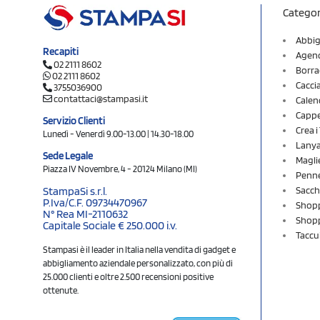
Categor
Abbig
Recapiti
Agend
02 2111 8602
Borra
02 2111 8602
Cacci
3755036900
contattaci@stampasi.it
Calen
Cappel
Servizio Clienti
Crea 
Lunedì - Venerdì 9.00-13.00 | 14.30-18.00
Lany
Sede Legale
Magli
Piazza IV Novembre, 4 - 20124 Milano (MI)
Penne
Sacch
StampaSi s.r.l.
P.Iva/C.F. 09734470967
Shopp
N° Rea MI-2110632
Shopp
Capitale Sociale € 250.000 i.v.
Taccu
Stampasi è il leader in Italia nella vendita di gadget e
abbigliamento aziendale personalizzato, con più di
25.000 clienti e oltre 2.500 recensioni positive
ottenute.