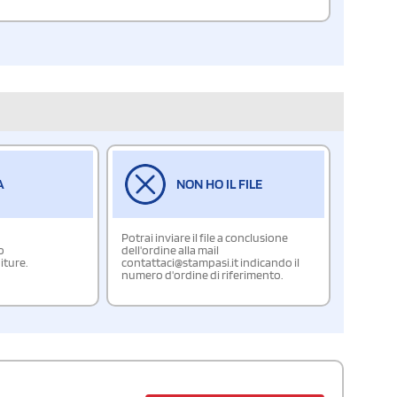
A
NON HO IL FILE
Potrai inviare il file a conclusione
o
dell'ordine alla mail
iture.
contattaci@stampasi.it indicando il
numero d'ordine di riferimento.