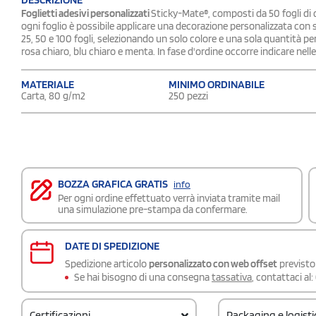
Foglietti adesivi personalizzati
Sticky-Mate®, composti da 50 fogli di c
ogni foglio è possibile applicare una decorazione personalizzata con s
25, 50 e 100 fogli, selezionando un solo colore e una sola quantità per 
rosa chiaro, blu chiaro e menta. In fase d'ordine occorre indicare nelle 
MATERIALE
MINIMO ORDINABILE
Carta, 80 g/m2
250 pezzi
BOZZA GRAFICA GRATIS
info
Per ogni ordine effettuato verrà inviata tramite mail
una simulazione pre-stampa da confermare.
DATE DI SPEDIZIONE
Spedizione articolo
personalizzato con web offset
previsto 
Se hai bisogno di una consegna
tassativa
, contattaci al:
Certificazioni
Packaging e logist