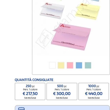
QUANTITÀ CONSIGLIATE
250
500
1000
pz
pz
pz
Pers. 1 colore
Pers. 1 colore
Pers. 1 colore
€
217,50
€
300,00
€
440,00
iva esclusa
iva esclusa
iva esclusa