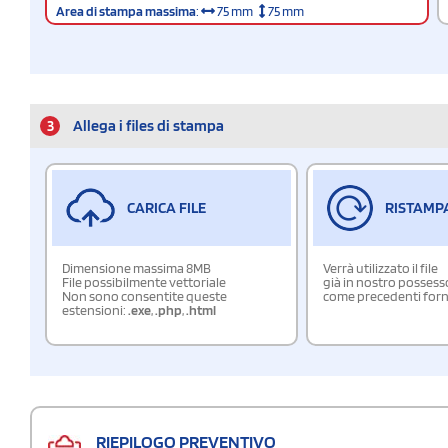
Area di stampa massima
:
75 mm
75 mm
3
Allega i files di stampa
CARICA FILE
RISTAMP
Dimensione massima 8MB
Verrà utilizzato il file
File possibilmente vettoriale
già in nostro possess
Non sono consentite queste
come precedenti forn
estensioni:
.exe
,
.php
,
.html
RIEPILOGO PREVENTIVO