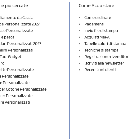
ie più cercate
Come Acquistare
liamento da Caccia
Come ordinare
e Personalizzate 2027
Pagamenti
cce Personalizzate
Invio file di stampa
a e pesca
Acquisti MePA
dari Personalizzati 2027
Tabelle colori di stampa
lini Personalizzati
Tecniche di stampa
i Tuoi Gadget
Registrazione rivenditori
ard
Iscriviti alla newsletter
ette Personalizzate
Recensioni clienti
 Personalizzate
e Personalizzate
er Cotone Personalizzate
er Personalizzate
ini Personalizzati