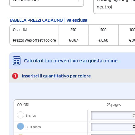
neutro)
Codice doganale
TABELLA PREZZI CADAUNO | Iva esclusa
482010300000000
Quantità
250
500
10
Quantità per scatol
600
Prezzo Web offset 1 colore
€
0,87
€
0,60
€
0,
Calcola il tuo preventivo e acquista online
1
Inserisci il quantitativo per colore
COLORI
25 pages
Bianco
Blu Chiaro