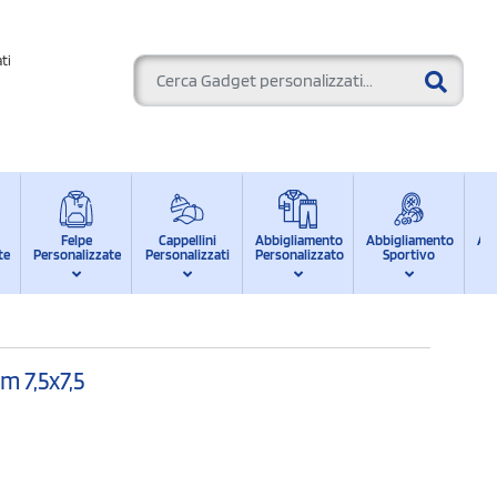
ti
Felpe
Cappellini
Abbigliamento
Abbigliamento
Ab
te
Personalizzate
Personalizzati
Personalizzato
Sportivo
d
m 7,5x7,5