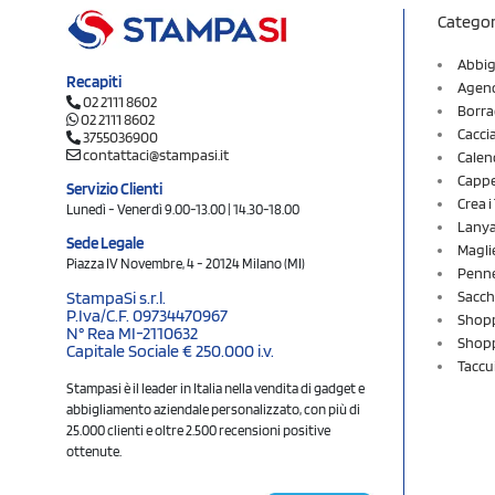
Categor
Abbig
Recapiti
Agend
02 2111 8602
Borra
02 2111 8602
Cacci
3755036900
contattaci@stampasi.it
Calen
Cappel
Servizio Clienti
Crea 
Lunedì - Venerdì 9.00-13.00 | 14.30-18.00
Lany
Sede Legale
Magli
Piazza IV Novembre, 4 - 20124 Milano (MI)
Penne
Sacch
StampaSi s.r.l.
P.Iva/C.F. 09734470967
Shopp
N° Rea MI-2110632
Shopp
Capitale Sociale € 250.000 i.v.
Taccu
Stampasi è il leader in Italia nella vendita di gadget e
abbigliamento aziendale personalizzato, con più di
25.000 clienti e oltre 2.500 recensioni positive
ottenute.