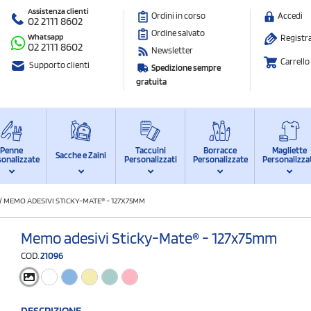
Assistenza clienti
Ordini in corso
Accedi
02 2111 8602
Ordine salvato
Whatsapp
Registra
02 2111 8602
Newsletter
Carrello
Supporto clienti
Spedizione sempre
gratuita
Penne
Taccuini
Borracce
Magliette
Sacche e Zaini
sonalizzate
Personalizzati
Personalizzate
Personalizza
/
MEMO ADESIVI STICKY-MATE® - 127X75MM
Memo adesivi Sticky-Mate® - 127x75mm
COD.
21096
DESCRIZIONE