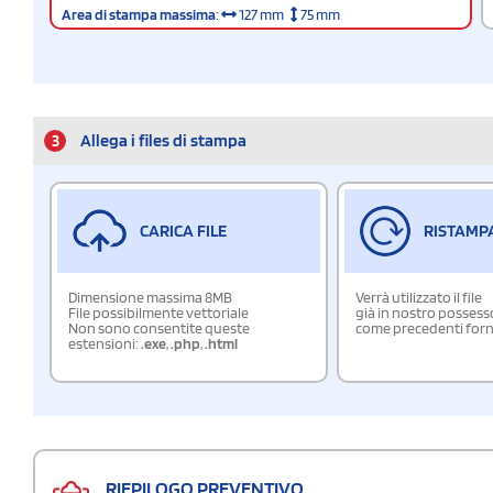
Area di stampa massima
:
127 mm
75 mm
3
Allega i files di stampa
CARICA FILE
RISTAMP
Dimensione massima 8MB
Verrà utilizzato il file
File possibilmente vettoriale
già in nostro possess
Non sono consentite queste
come precedenti forn
estensioni:
.exe
,
.php
,
.html
RIEPILOGO PREVENTIVO