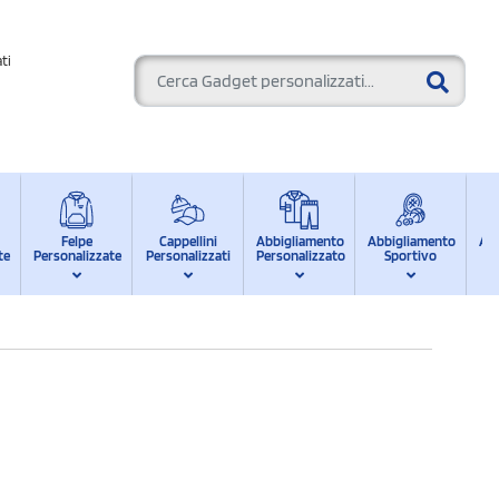
ti
Felpe
Cappellini
Abbigliamento
Abbigliamento
Ab
te
Personalizzate
Personalizzati
Personalizzato
Sportivo
d