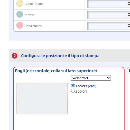
Giallo Chiaro
menta
Rosa chiaro
2
Configura le posizioni e il tipo di stampa
Fogli (orizzontale, colla sul lato superiore)
1 colore
(vedi)
2 colori