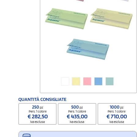
QUANTITÀ CONSIGLIATE
250
500
1000
pz
pz
pz
Pers. 1 colore
Pers. 1 colore
Pers. 1 colore
€
282,50
€
435,00
€
710,00
iva esclusa
iva esclusa
iva esclusa