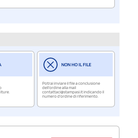
A
NON HO IL FILE
Potrai inviare il file a conclusione
o
dell'ordine alla mail
iture.
contattaci@stampasi.it indicando il
numero d'ordine di riferimento.