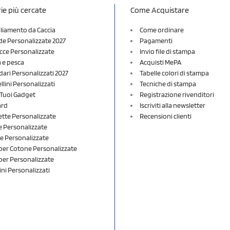
ie più cercate
Come Acquistare
liamento da Caccia
Come ordinare
e Personalizzate 2027
Pagamenti
cce Personalizzate
Invio file di stampa
a e pesca
Acquisti MePA
dari Personalizzati 2027
Tabelle colori di stampa
lini Personalizzati
Tecniche di stampa
i Tuoi Gadget
Registrazione rivenditori
ard
Iscriviti alla newsletter
ette Personalizzate
Recensioni clienti
 Personalizzate
e Personalizzate
er Cotone Personalizzate
er Personalizzate
ini Personalizzati