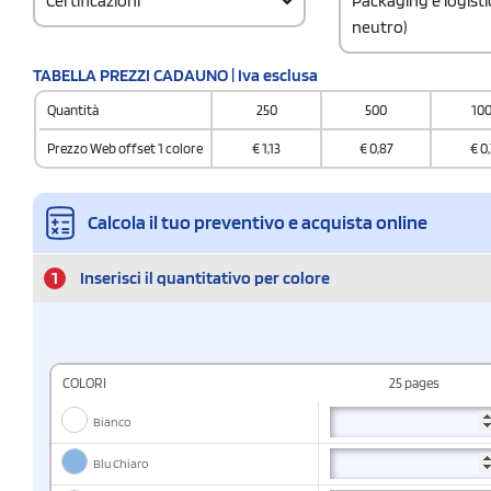
Certificazioni
Packaging e logist
neutro)
Codice doganale
TABELLA PREZZI CADAUNO | Iva esclusa
482010300000000
Quantità
250
500
10
Quantità per scatol
550
Prezzo Web offset 1 colore
€
1,13
€
0,87
€
0,
Calcola il tuo preventivo e acquista online
1
Inserisci il quantitativo per colore
COLORI
25 pages
Bianco
Blu Chiaro