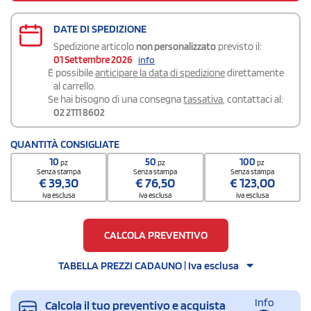
DATE DI SPEDIZIONE
Spedizione articolo
non personalizzato
previsto il:
01 Settembre 2026
info
É possibile
anticipare la data di spedizione
direttamente
al carrello.
Se hai bisogno di una consegna
tassativa
, contattaci al:
02 2111 8602
QUANTITÀ CONSIGLIATE
10
50
100
pz
pz
pz
Senza stampa
Senza stampa
Senza stampa
€
39,30
€
76,50
€
123,00
iva esclusa
iva esclusa
iva esclusa
CALCOLA PREVENTIVO
TABELLA PREZZI CADAUNO | Iva esclusa
Info
Calcola il tuo preventivo e acquista