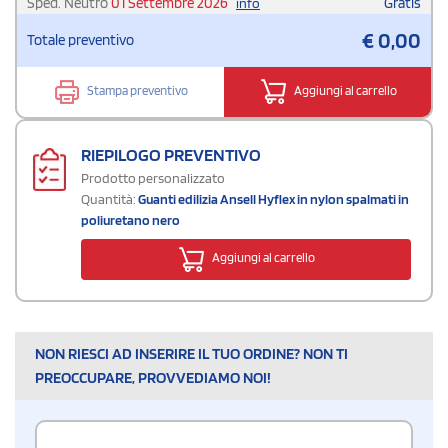
Sped. Neutro
01 Settembre 2026
Gratis
info
€
0,00
Totale preventivo
Stampa preventivo
Aggiungi al carrello
RIEPILOGO PREVENTIVO
Prodotto personalizzato
Quantità:
Guanti edilizia Ansell Hyflex in nylon spalmati in
poliuretano nero
Aggiungi al carrello
NON RIESCI AD INSERIRE IL TUO ORDINE? NON TI
PREOCCUPARE, PROVVEDIAMO NOI!