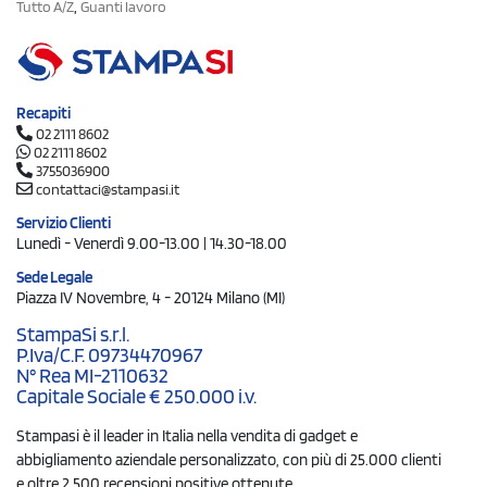
,
Tutto A/Z
Guanti lavoro
Recapiti
02 2111 8602
02 2111 8602
3755036900
contattaci@stampasi.it
Servizio Clienti
Lunedì - Venerdì 9.00-13.00 | 14.30-18.00
Sede Legale
Piazza IV Novembre, 4 - 20124 Milano (MI)
StampaSi s.r.l.
P.Iva/C.F. 09734470967
N° Rea MI-2110632
Capitale Sociale € 250.000 i.v.
Stampasi è il leader in Italia nella vendita di gadget e
abbigliamento aziendale personalizzato, con più di 25.000 clienti
e oltre 2.500 recensioni positive ottenute.