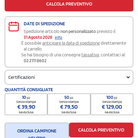
CALCOLA PREVENTIVO
DATE DI SPEDIZIONE
Spedizione articolo
non personalizzato
previsto il:
31 Agosto 2026
info
É possibile
anticipare la data di spedizione
direttamente
al carrello.
Se hai bisogno di una consegna
tassativa
, contattaci al:
02 2111 8602
Certificazioni
QUANTITÀ CONSIGLIATE
certificazione.pdf >
10
50
100
pz
pz
pz
Senza stampa
Senza stampa
Senza stampa
€
39,90
€
79,50
€
129,00
iva esclusa
iva esclusa
iva esclusa
CALCOLA PREVENTIVO
ORDINA CAMPIONE