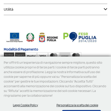
Utilità
Modalità di
Pagamento
Per offrirti un'esperienza di navigazione sempre migliore, questo sito
Spedizioni
utilizza cookie propri e di terze parti. I cookie di terze parti potranno
anche essere di profilazione. Leggi la nostra Informativa sull’uso dei
cookie per saperne di più oppure vai su “Personalizza la scelta dei
cookie” per gestire le tue impostazioni. Cliccando "Accetta Tutti"
acconsenti alla memorizzazione dei cookie sul tuo dispositivo. Cliccando
su "Rifiuta" accetti la memorizzazione dei soli cookie necessari. La
ringraziamo per la collaborazione!
© 2026 StampaSi s.r.l. TUTTI I DIRITTI SONO RISERVATI -
Leggi Cookie Policy
Personalizza la scelta dei cookie
P.Iva/C.F. 09734470967 - N° Rea MI-2110632