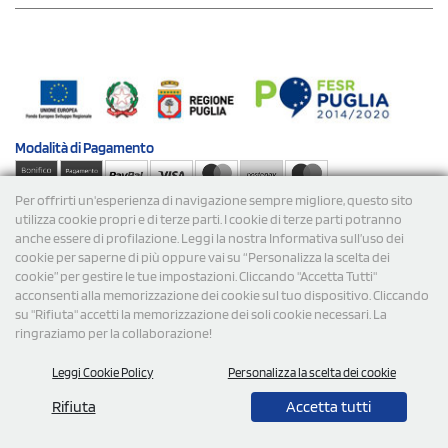
Modalità di
Pagamento
Per offrirti un'esperienza di navigazione sempre migliore, questo sito
Spedizioni
utilizza cookie propri e di terze parti. I cookie di terze parti potranno
anche essere di profilazione. Leggi la nostra Informativa sull’uso dei
cookie per saperne di più oppure vai su “Personalizza la scelta dei
cookie” per gestire le tue impostazioni. Cliccando "Accetta Tutti"
acconsenti alla memorizzazione dei cookie sul tuo dispositivo. Cliccando
su "Rifiuta" accetti la memorizzazione dei soli cookie necessari. La
ringraziamo per la collaborazione!
© 2026 StampaSi s.r.l. TUTTI I DIRITTI SONO RISERVATI -
Leggi Cookie Policy
Personalizza la scelta dei cookie
P.Iva/C.F. 09734470967 - N° Rea MI-2110632
Rifiuta
Accetta tutti
0,00
Cad.
+ IVA