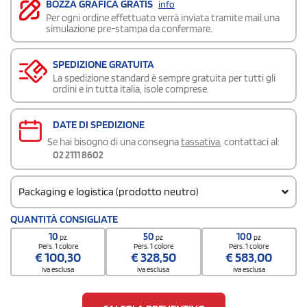
BOZZA GRAFICA GRATIS
info
Per ogni ordine effettuato verrà inviata tramite mail una
simulazione pre-stampa da confermare.
SPEDIZIONE GRATUITA
La spedizione standard è sempre gratuita per tutti gli
ordini e in tutta italia, isole comprese.
DATE DI SPEDIZIONE
Se hai bisogno di una consegna
tassativa
, contattaci al:
02 2111 8602
Packaging e logistica (prodotto neutro)
Codice doganale
QUANTITÀ CONSIGLIATE
8513 1000
10
50
100
pz
pz
pz
Quantità per scatola
Pers. 1 colore
Pers. 1 colore
Pers. 1 colore
€
100,30
€
328,50
€
583,00
40
iva esclusa
iva esclusa
iva esclusa