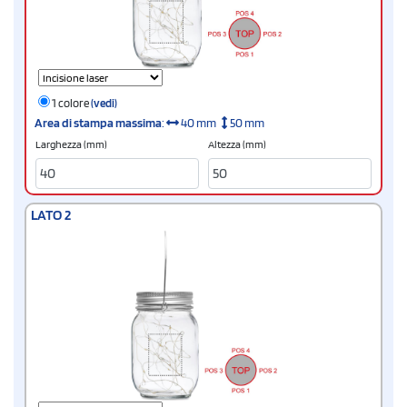
1 colore
(vedi)
Area di stampa massima
:
40 mm
50 mm
Larghezza (mm)
Altezza (mm)
LATO 2