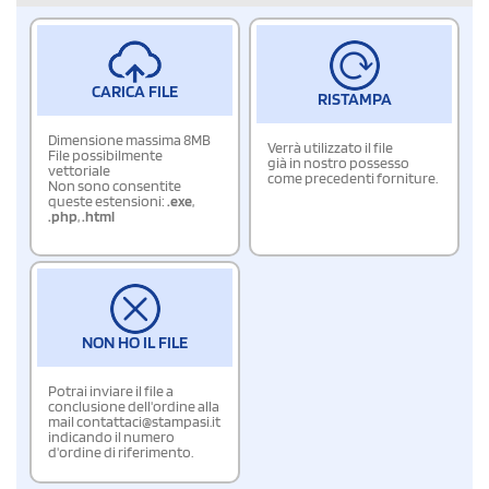
CARICA FILE
RISTAMPA
Dimensione massima 8MB
Verrà utilizzato il file
File possibilmente
già in nostro possesso
vettoriale
come precedenti forniture.
Non sono consentite
queste estensioni:
.exe
,
.php
,
.html
NON HO IL FILE
Potrai inviare il file a
conclusione dell'ordine alla
mail contattaci@stampasi.it
indicando il numero
d'ordine di riferimento.