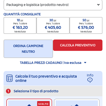
Packaging e logistica (prodotto neutro)
Codice doganale
QUANTITÀ CONSIGLIATE
9405 2140
10
30
50
pz
pz
pz
Quantità per scatola
Pers. 1 colore
Pers. 1 colore
Pers. 1 colore
€
163,20
€
405,60
€
576,00
60
iva esclusa
iva esclusa
iva esclusa
CALCOLA PREVENTIVO
ORDINA CAMPIONE
NEUTRO
TABELLA PREZZI CADAUNO | Iva esclusa
Info
Calcola il tuo preventivo e acquista
online
1
Seleziona il tipo di prodotto
SCELTO