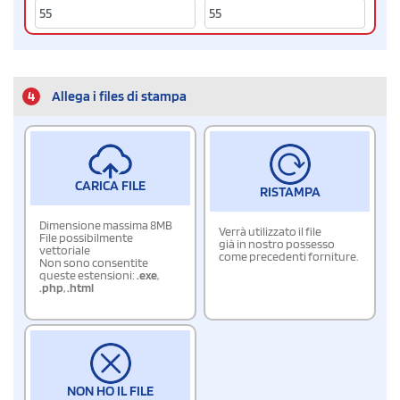
4
Allega i files di stampa
CARICA FILE
RISTAMPA
Dimensione massima 8MB
Verrà utilizzato il file
File possibilmente
già in nostro possesso
vettoriale
come precedenti forniture.
Non sono consentite
queste estensioni:
.exe
,
.php
,
.html
NON HO IL FILE