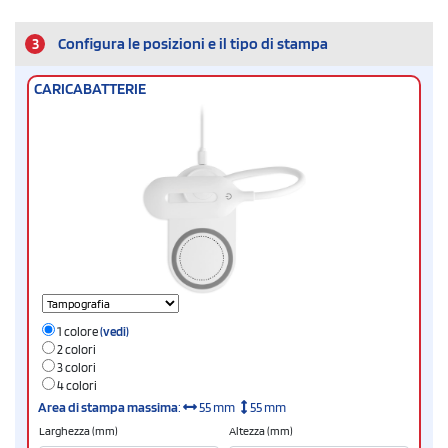
3
Configura le posizioni e il tipo di stampa
CARICABATTERIE
1 colore
(vedi)
2 colori
3 colori
4 colori
Area di stampa massima
:
55 mm
55 mm
Larghezza (mm)
Altezza (mm)