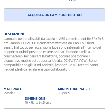
ACQUISTA UN CAMPIONE NEUTRO
DESCRIZIONE
Lampade personalizzabili da tavolo in ABS con misure di 16x8,4x24,5
cm. Hanno 10 luci LED e caricatore wireless da 10W. I pulsanti
sensibili al tocco per accensione luce sono integrati all'interno del
supporto, quindi possono essere azionati in modo simile a un
touchscreen. Per caricare la batteria, occorre posizionare il
dispositivo mobile sul supporto. Uscita: DC 9V/1.1A (10W). Sono
compatibile con gli ultimi Android, iPhone® 8 e più recenti. Sono
gagdet ideali da regalare ai tuoi collaboratori.
MATERIALE
MINIMO ORDINABILE
Plastica
10 pezzi
DIMENSIONE
16 x 8,4 x 24,5 cm.