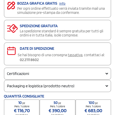
BOZZA GRAFICA GRATIS
info
Per ogni ordine effettuato verrà inviata tramite mail una
simulazione pre-stampa da confermare.
SPEDIZIONE GRATUITA
La spedizione standard è sempre gratuita per tutti gli
ordini e in tutta italia, isole comprese.
DATE DI SPEDIZIONE
Se hai bisogno di una consegna
tassativa
, contattaci al:
02 2111 8602
Certificazioni
Packaging e logistica (prodotto neutro)
Codice doganale
QUANTITÀ CONSIGLIATE
8509400000000000000000
10
50
100
pz
pz
pz
Quantità per scatola
Pers. 1 colore
Pers. 1 colore
Pers. 1 colore
€
116,70
€
390,00
€
683,00
24