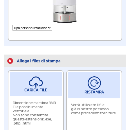
4
Allega i files di stampa
CARICA FILE
RISTAMPA
Dimensione massima 8MB
Verrà utilizzato il file
File possibilmente
già in nostro possesso
vettoriale
come precedenti forniture.
Non sono consentite
queste estensioni:
.exe
,
.php
,
.html