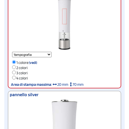
1 colore
(vedi)
2 colori
3 colori
4 colori
Area di stampa massima
:
20 mm
70 mm
pannello silver