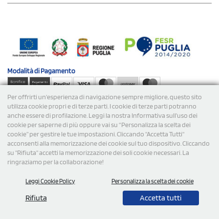
Modalità di
Pagamento
Per offrirti un'esperienza di navigazione sempre migliore, questo sito
Spedizioni
utilizza cookie propri e di terze parti. I cookie di terze parti potranno
anche essere di profilazione. Leggi la nostra Informativa sull’uso dei
cookie per saperne di più oppure vai su “Personalizza la scelta dei
cookie” per gestire le tue impostazioni. Cliccando "Accetta Tutti"
acconsenti alla memorizzazione dei cookie sul tuo dispositivo. Cliccando
su "Rifiuta" accetti la memorizzazione dei soli cookie necessari. La
ringraziamo per la collaborazione!
© 2026 StampaSi s.r.l. TUTTI I DIRITTI SONO RISERVATI -
Leggi Cookie Policy
Personalizza la scelta dei cookie
P.Iva/C.F. 09734470967 - N° Rea MI-2110632
Rifiuta
Accetta tutti
0,00
Cad.
+ IVA