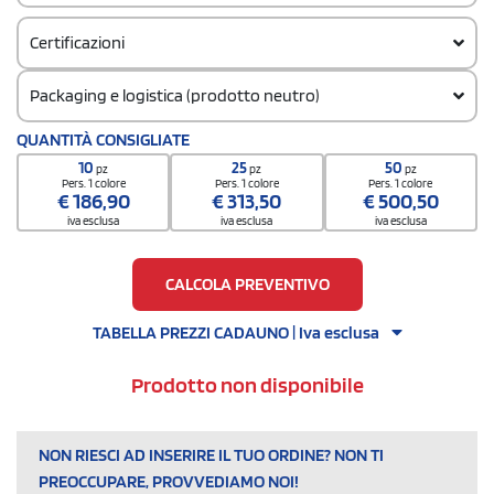
Certificazioni
Packaging e logistica (prodotto neutro)
Codice doganale
QUANTITÀ CONSIGLIATE
61102099
10
25
50
pz
pz
pz
Pers. 1 colore
Pers. 1 colore
Pers. 1 colore
€
186,90
€
313,50
€
500,50
iva esclusa
iva esclusa
iva esclusa
CALCOLA PREVENTIVO
TABELLA PREZZI CADAUNO | Iva esclusa
Prodotto non disponibile
NON RIESCI AD INSERIRE IL TUO ORDINE? NON TI
PREOCCUPARE, PROVVEDIAMO NOI!