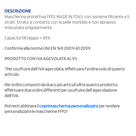
DESCRIZIONE
Mascherina protettiva FFP2 MADE IN ITALY con sistema filtrante a 5
strati. Strato a contatto con la pelle morbido e non abrasivo.
Imbustate singolarmente
Capacità filtraggio > 95%
Conforme alla norma
UNI EN 149:2001+A1:2009
PRODOTTO CON IVA AGEVOLATA AL 5%
*Per usufruire dell'IVA agevolata, effettuare l'ordine solo di questo
articolo.
Per ordini composti da due o più articoli oltre questo prodotto,
effettuare due ordini differenti per usufruire dell'agevolazione
dell'IVA.
Potresti abbinare il
coprimascherina personalizzato
per rendere
personalizzate le mascherine FFP2!