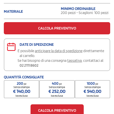
MINIMO ORDINABILE
MATERIALE
200 pezzi - Scaglioni: 100 pezzi
CALCOLA PREVENTIVO
DATE DI SPEDIZIONE
É possibile
anticipare la data di spedizione
direttamente
al carrello.
Se hai bisogno di una consegna
tassativa
, contattaci al:
02 2111 8602
QUANTITÀ CONSIGLIATE
200
400
1000
pz
pz
pz
Senza stampa
Senza stampa
Senza stampa
€
140,00
€
252,00
€
540,00
iva esclusa
iva esclusa
iva esclusa
CALCOLA PREVENTIVO