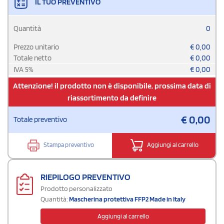
IL TUO PREVENTIVO
Quantità
0
Prezzo unitario
€
0,00
Totale netto
€
0,00
IVA
5
%
€
0,00
Attenzione! il prodotto non è disponibile, prossima data di
riassortimento da definire
€
0,00
Totale preventivo
Stampa preventivo
Aggiungi al carrello
RIEPILOGO PREVENTIVO
Prodotto personalizzato
Quantità:
Mascherina protettiva FFP2 Made in Italy
Aggiungi al carrello