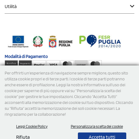
Utilità
Modalità di
Pagamento
Per offrirti un'esperienza di navigazione sempre migliore, questo sito
Spedizioni
utilizza cookie propri e di terze parti. I cookie di terze parti potranno
anche essere di profilazione. Leggi la nostra Informativa sull’uso dei
cookie per saperne di più oppure vai su “Personalizza la scelta dei
cookie” per gestire le tue impostazioni. Cliccando "Accetta Tutti"
acconsenti alla memorizzazione dei cookie sul tuo dispositivo. Cliccando
su "Rifiuta" accetti la memorizzazione dei soli cookie necessari. La
ringraziamo per la collaborazione!
© 2026 StampaSi s.r.l. TUTTI I DIRITTI SONO RISERVATI -
Leggi Cookie Policy
Personalizza la scelta dei cookie
P.Iva/C.F. 09734470967 - N° Rea MI-2110632
Rifiuta
Accetta tutti