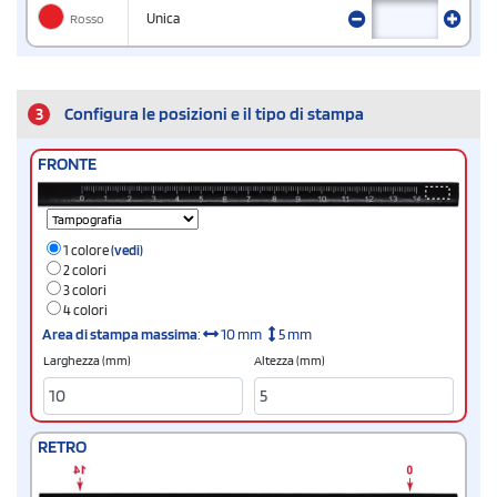
Rosso
Unica
3
Configura le posizioni e il tipo di stampa
FRONTE
1 colore
(vedi)
2 colori
3 colori
4 colori
Area di stampa massima
:
10 mm
5 mm
Larghezza (mm)
Altezza (mm)
RETRO