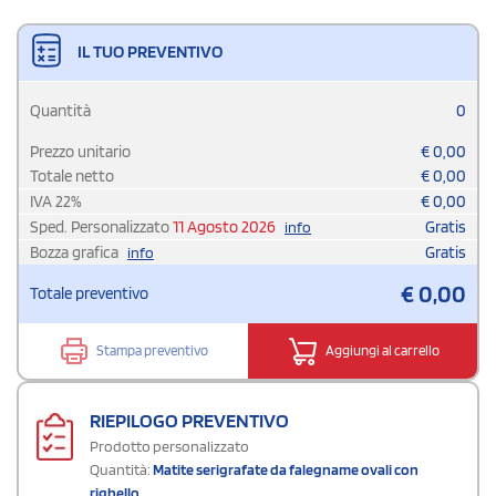
IL TUO PREVENTIVO
Quantità
0
Prezzo unitario
€
0,00
Totale netto
€
0,00
IVA
22
%
€
0,00
Sped. Personalizzato
11 Agosto 2026
Gratis
info
Bozza grafica
Gratis
info
€
0,00
Totale preventivo
Stampa preventivo
Aggiungi al carrello
RIEPILOGO PREVENTIVO
Prodotto personalizzato
Quantità:
Matite serigrafate da falegname ovali con
righello