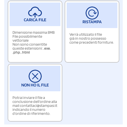
CARICA FILE
RISTAMPA
Dimensione massima 8MB
Verrà utilizzato il file
File possibilmente
già in nostro possesso
vettoriale
come precedenti forniture.
Non sono consentite
queste estensioni:
.exe
,
.php
,
.html
NON HO IL FILE
Potrai inviare il file a
conclusione dell'ordine alla
mail contattaci@stampasi.it
indicando il numero
d'ordine di riferimento.