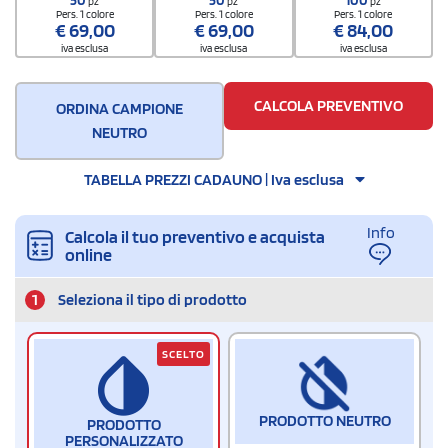
pz
pz
pz
Quantità per confezione
Pers. 1 colore
Pers. 1 colore
Pers. 1 colore
€
69,00
€
69,00
€
84,00
1
iva esclusa
iva esclusa
iva esclusa
Quantità per scatola
1000
CALCOLA PREVENTIVO
ORDINA CAMPIONE
NEUTRO
TABELLA PREZZI CADAUNO | Iva esclusa
Info
Calcola il tuo preventivo e acquista
online
1
Seleziona il tipo di prodotto
SCELTO
PRODOTTO NEUTRO
PRODOTTO
PERSONALIZZATO