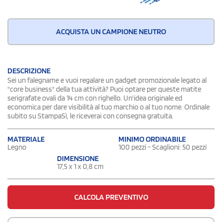
ACQUISTA UN CAMPIONE NEUTRO
DESCRIZIONE
Sei un falegname e vuoi regalare un gadget promozionale legato al
"core business" della tua attività? Puoi optare per queste matite
serigrafate ovali da 14 cm con righello. Un'idea originale ed
economica per dare visibilità al tuo marchio o al tuo nome. Ordinale
subito su StampaSì, le riceverai con consegna gratuita.
MATERIALE
MINIMO ORDINABILE
Legno
100 pezzi - Scaglioni: 50 pezzi
DIMENSIONE
17,5 x 1 x 0,8 cm
CALCOLA PREVENTIVO