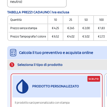
neutro)
Codice doganale
TABELLA PREZZI CADAUNO | Iva esclusa
9017 8010
Quantità
10
25
50
100
Quantità per scatola
100
Prezzo senza stampa
€
4,25
€
2,45
€
2,00
€
1,83
Prezzo Tampografia 1 colore
€
6,52
€
4,02
€
3,02
€
2,72
Calcola il tuo preventivo e acquista online
1
Seleziona il tipo di prodotto
SCELTO
PRODOTTO PERSONALIZZATO
Il prodotto sarà personalizzato con stampa