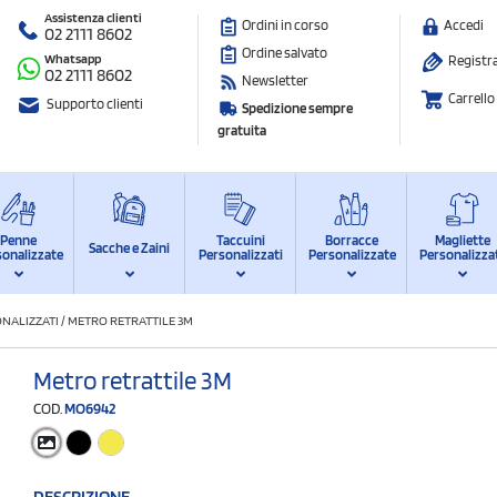
Assistenza clienti
Ordini in corso
Accedi
02 2111 8602
Ordine salvato
Whatsapp
Registra
02 2111 8602
Newsletter
Carrello
Supporto clienti
Spedizione sempre
gratuita
Penne
Taccuini
Borracce
Magliette
Sacche e Zaini
sonalizzate
Personalizzati
Personalizzate
Personalizza
ONALIZZATI
/
METRO RETRATTILE 3M
Metro retrattile 3M
COD.
MO6942
DESCRIZIONE