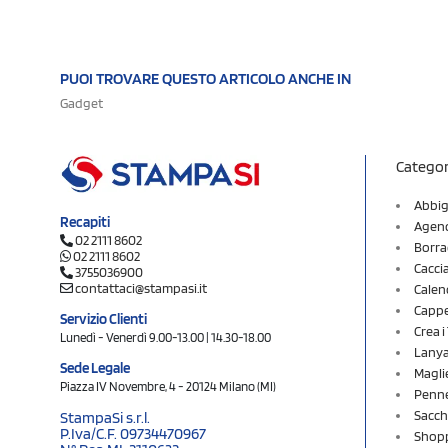
PUOI TROVARE QUESTO ARTICOLO ANCHE IN
Gadget
Categor
Abbig
Recapiti
Agend
02 2111 8602
Borra
02 2111 8602
Cacci
3755036900
contattaci@stampasi.it
Calen
Cappel
Servizio Clienti
Crea 
Lunedì - Venerdì 9.00-13.00 | 14.30-18.00
Lany
Sede Legale
Magli
Piazza IV Novembre, 4 - 20124 Milano (MI)
Penne
Sacch
StampaSi s.r.l.
P.Iva/C.F. 09734470967
Shopp