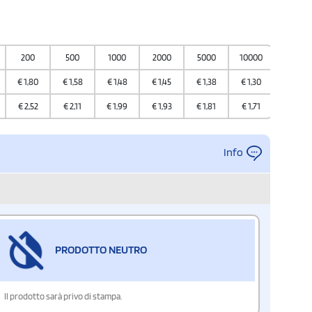
200
500
1000
2000
5000
10000
€
1,80
€
1,58
€
1,48
€
1,45
€
1,38
€
1,30
€
2,52
€
2,11
€
1,99
€
1,93
€
1,81
€
1,71
Info
PRODOTTO NEUTRO
Il prodotto sarà privo di stampa.