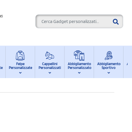
ti
Felpe
Cappellini
Abbigliamento
Abbigliamento
Ab
te
Personalizzate
Personalizzati
Personalizzato
Sportivo
d