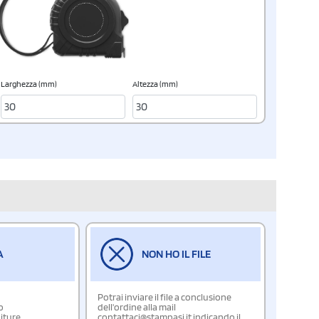
Larghezza (mm)
Altezza (mm)
A
NON HO IL FILE
Potrai inviare il file a conclusione
o
dell'ordine alla mail
iture.
contattaci@stampasi.it indicando il