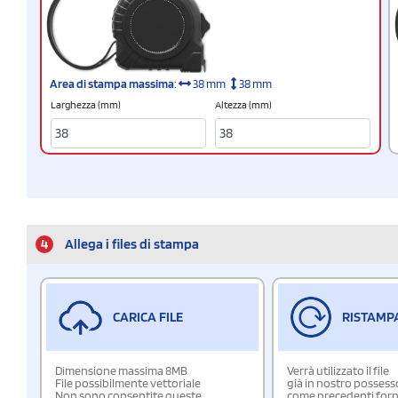
Area di stampa massima
:
38 mm
38 mm
Larghezza (mm)
Altezza (mm)
4
Allega i files di stampa
CARICA FILE
RISTAMP
Dimensione massima 8MB
Verrà utilizzato il file
File possibilmente vettoriale
già in nostro possess
Non sono consentite queste
come precedenti forn