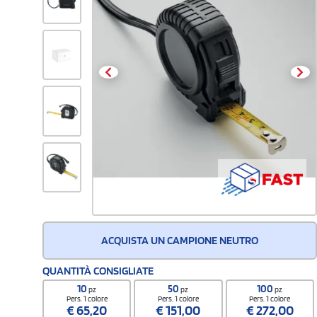
ACQUISTA UN CAMPIONE NEUTRO
QUANTITÀ CONSIGLIATE
10
50
100
pz
pz
pz
Pers. 1 colore
Pers. 1 colore
Pers. 1 colore
€
65,20
€
151,00
€
272,00