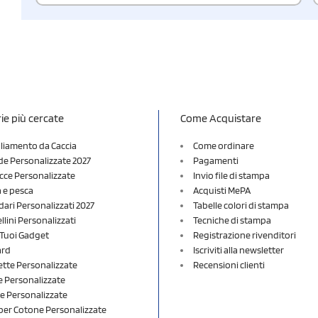
ie più cercate
Come Acquistare
liamento da Caccia
Come ordinare
e Personalizzate 2027
Pagamenti
cce Personalizzate
Invio file di stampa
a e pesca
Acquisti MePA
dari Personalizzati 2027
Tabelle colori di stampa
lini Personalizzati
Tecniche di stampa
i Tuoi Gadget
Registrazione rivenditori
ard
Iscriviti alla newsletter
ette Personalizzate
Recensioni clienti
 Personalizzate
e Personalizzate
er Cotone Personalizzate