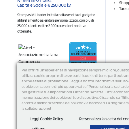
N° Rea MI-2110632
Shopp
Capitale Sociale € 250.000 i.v.
Taccu
Stampasi è il leader in Italia nella vendita di gadget e
abbigliamento aziendale personalizzato, con più di
25.000 clienti e oltre 2.500 recensioni positive
ottenute.
Per offrirti un'esperienza di navigazione sempre migliore, questo
utilizza cookie propri e di terze parti. I cookie di terze parti potra
anche essere di profilazione. Leggi la nostra Informativa sull’uso 
cookie per saperne di più oppure vai su “Personalizza la scelta de
per gestire le tue impostazioni. Cliccando "Accetta Tutti" acconsent
memorizzazione dei cookie sul tuo dispositivo. Cliccando su "Rifi
Seguici
accetti la memorizzazione dei soli cookie necessari. La ringrazia
la collaborazione!
Leggi Cookie Policy
Personalizza la scelta dei co