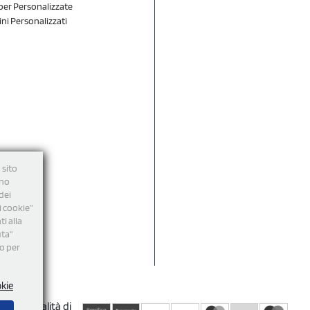
er Personalizzate
ini Personalizzati
 sito
nno
dei
i cookie”
i alla
uta"
mo per
okie
Modalità di