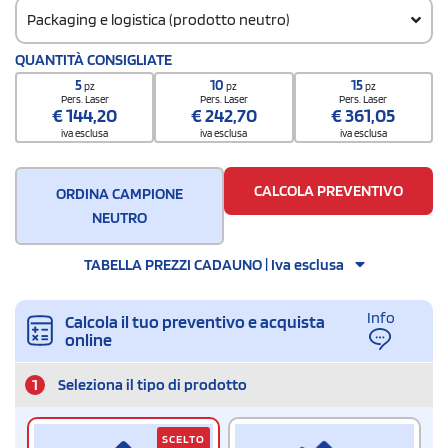
Packaging e logistica (prodotto neutro)
Codice doganale
QUANTITÀ CONSIGLIATE
9405219090
5
10
15
pz
pz
pz
Pers. Laser
Pers. Laser
Pers. Laser
€
144,20
€
242,70
€
361,05
iva esclusa
iva esclusa
iva esclusa
CALCOLA PREVENTIVO
ORDINA CAMPIONE
NEUTRO
TABELLA PREZZI CADAUNO | Iva esclusa
Info
Calcola il tuo preventivo e acquista
online
1
Seleziona il tipo di prodotto
SCELTO