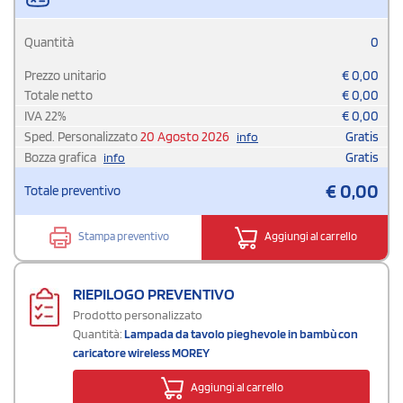
Quantità
0
Prezzo unitario
€
0,00
Totale netto
€
0,00
IVA
22
%
€
0,00
Sped. Personalizzato
20 Agosto 2026
Gratis
info
Bozza grafica
Gratis
info
€
0,00
Totale preventivo
Stampa preventivo
Aggiungi al carrello
RIEPILOGO PREVENTIVO
Prodotto personalizzato
Quantità:
Lampada da tavolo pieghevole in bambù con
caricatore wireless MOREY
Aggiungi al carrello