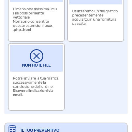
Dimensione massima 8MB
Utilizzeremo un file grafico
File possibilmente
precedentemente
vettoriale
acquisito, in una fornitura
Non sono consentite
passata.
queste estensioni:
.exe
,
.php
,
.html
NON HO IL FILE
Potrai inviare la tua grafica
successivamente la
conclusione dell'ordine.
Riceverai indicazioni via
email.
IL TUO PREVENTIVO