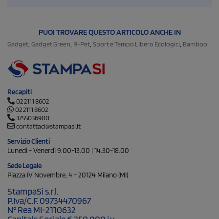
PUOI TROVARE QUESTO ARTICOLO ANCHE IN
,
,
,
,
Gadget
Gadget Green
R-Pet
Sport e Tempo Libero Ecologici
Bamboo
Recapiti
02 2111 8602
02 2111 8602
3755036900
contattaci@stampasi.it
Servizio Clienti
Lunedì - Venerdì 9.00-13.00 | 14.30-18.00
Sede Legale
Piazza IV Novembre, 4 - 20124 Milano (MI)
StampaSi s.r.l.
P.Iva/C.F. 09734470967
N° Rea MI-2110632