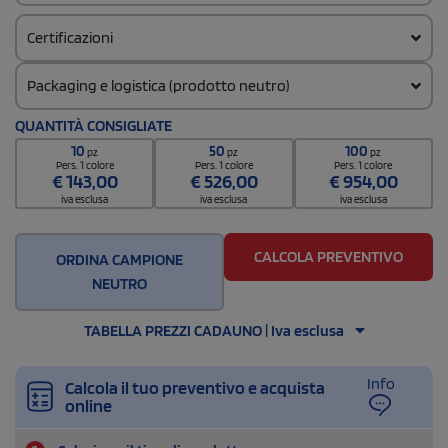
Certificazioni
Packaging e logistica (prodotto neutro)
Codice doganale
QUANTITÀ CONSIGLIATE
9004109100000000000000
10
50
100
pz
pz
pz
Quantità per confezione
Pers. 1 colore
Pers. 1 colore
Pers. 1 colore
€
143,00
€
526,00
€
954,00
12 / Inner carton
iva esclusa
iva esclusa
iva esclusa
Quantità per scatola
120
CALCOLA PREVENTIVO
ORDINA CAMPIONE
NEUTRO
TABELLA PREZZI CADAUNO | Iva esclusa
Info
Calcola il tuo preventivo e acquista
online