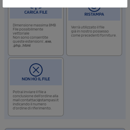
CARICA FILE
RISTAMPA
Dimensione massima 8MB
Verrà utilizzato il file
File possibilmente
già in nostro possesso
vettoriale
come precedenti forniture.
Non sono consentite
queste estensioni:
.exe
,
.php
,
.html
NON HO IL FILE
Potrai inviare il file a
conclusione dell'ordine alla
mail contattaci@stampasi.it
indicando il numero
d'ordine di riferimento.