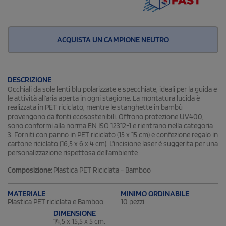
ACQUISTA UN CAMPIONE NEUTRO
DESCRIZIONE
Occhiali da sole lenti blu polarizzate e specchiate, ideali per la guida e
le attività all’aria aperta in ogni stagione. La montatura lucida è
realizzata in PET riciclato, mentre le stanghette in bambù
provengono da fonti ecosostenibili. Offrono protezione UV400,
sono conformi alla norma EN ISO 12312-1 e rientrano nella categoria
3. Forniti con panno in PET riciclato (15 x 15 cm) e confezione regalo in
cartone riciclato (16,5 x 6 x 4 cm). L’incisione laser è suggerita per una
personalizzazione rispettosa dell’ambiente
Composizione:
Plastica PET Riciclata - Bamboo
MATERIALE
MINIMO ORDINABILE
Plastica PET riciclata e Bamboo
10 pezzi
DIMENSIONE
14,5 x 15,5 x 5 cm.