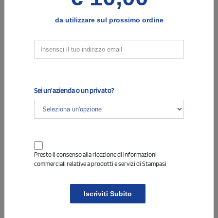
4 colori
Area di stampa massima
:
50 mm
7 mm
da utilizzare sul prossimo ordine
asta sinistra
Sei un'azienda o un privato?
Presto il consenso alla ricezione di informazioni
commerciali relative a prodotti e servizi di Stampasi
4
Allega i files di stampa
Iscriviti Subito