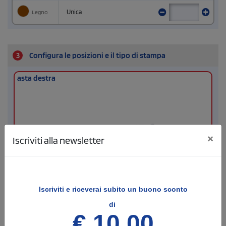
Legno
Unica
3
Configura le posizioni e il tipo di stampa
asta destra
×
Iscriviti alla newsletter
Iscriviti e
riceverai subito un buono sconto
1 colore
(vedi)
di
2 colori
€ 10,00
3 colori