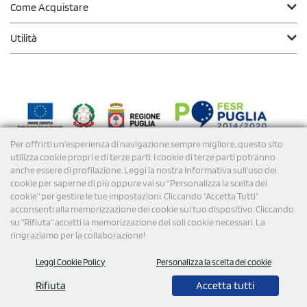
Come Acquistare
Utilità
Per offrirti un'esperienza di navigazione sempre migliore, questo sito
Modalità di
Pagamento
utilizza cookie propri e di terze parti. I cookie di terze parti potranno
anche essere di profilazione. Leggi la nostra Informativa sull’uso dei
cookie per saperne di più oppure vai su “Personalizza la scelta dei
Spedizioni
cookie” per gestire le tue impostazioni. Cliccando "Accetta Tutti"
acconsenti alla memorizzazione dei cookie sul tuo dispositivo. Cliccando
su "Rifiuta" accetti la memorizzazione dei soli cookie necessari. La
ringraziamo per la collaborazione!
Leggi Cookie Policy
Personalizza la scelta dei cookie
Rifiuta
Accetta tutti
© 2026 StampaSi s.r.l. TUTTI I DIRITTI SONO RISERVATI -
P.Iva/C.F. 09734470967 - N° Rea MI-2110632