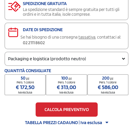
SPEDIZIONE GRATUITA
La spedizione standard è sempre gratuita per tutti gli
ordini e in tutta italia, isole comprese.
DATE DI SPEDIZIONE
Se hai bisogno di una consegna
tassativa
, contattaci al:
02 2111 8602
Packaging e logistica (prodotto neutro)
Codice doganale
QUANTITÀ CONSIGLIATE
9506 6200
50
100
200
pz
pz
pz
Quantità per confezione
Pers. 1 colore
Pers. 1 colore
Pers. 1 colore
€
172,50
€
313,00
€
586,00
1
iva esclusa
iva esclusa
iva esclusa
Quantità per scatola
128
CALCOLA PREVENTIVO
TABELLA PREZZI CADAUNO | Iva esclusa