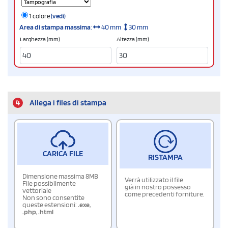
1 colore
(vedi)
Area di stampa massima
:
40 mm
30 mm
Larghezza (mm)
Altezza (mm)
4
Allega i files di stampa
CARICA FILE
RISTAMPA
Dimensione massima 8MB
Verrà utilizzato il file
File possibilmente
già in nostro possesso
vettoriale
come precedenti forniture.
Non sono consentite
queste estensioni:
.exe
,
.php
,
.html