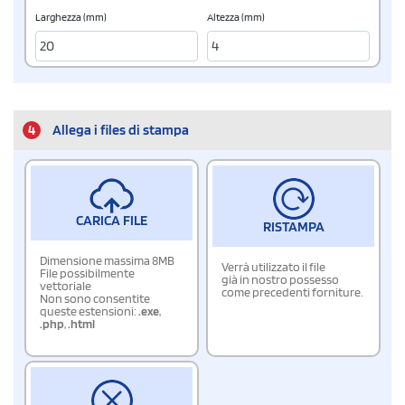
Larghezza (mm)
Altezza (mm)
4
Allega i files di stampa
CARICA FILE
RISTAMPA
Dimensione massima 8MB
Verrà utilizzato il file
File possibilmente
già in nostro possesso
vettoriale
come precedenti forniture.
Non sono consentite
queste estensioni:
.exe
,
.php
,
.html