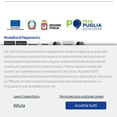
Modalità di
Pagamento
Per offrirti un'esperienza di navigazione sempre migliore, questo sito
Spedizioni
utilizza cookie propri e di terze parti. I cookie di terze parti potranno
anche essere di profilazione. Leggi la nostra Informativa sull’uso dei
cookie per saperne di più oppure vai su “Personalizza la scelta dei
cookie” per gestire le tue impostazioni. Cliccando "Accetta Tutti"
acconsenti alla memorizzazione dei cookie sul tuo dispositivo. Cliccando
su "Rifiuta" accetti la memorizzazione dei soli cookie necessari. La
ringraziamo per la collaborazione!
© 2026 StampaSi s.r.l. TUTTI I DIRITTI SONO RISERVATI -
Leggi Cookie Policy
Personalizza la scelta dei cookie
P.Iva/C.F. 09734470967 - N° Rea MI-2110632
Rifiuta
Accetta tutti
0,00
Cad.
+ IVA