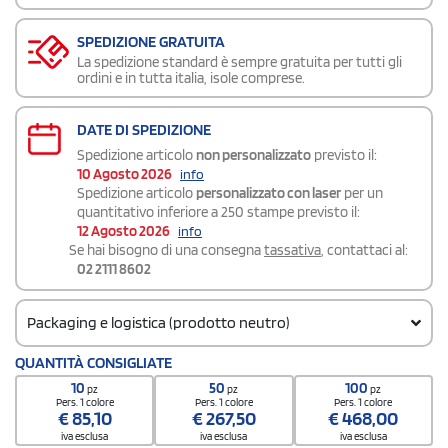
SPEDIZIONE GRATUITA
La spedizione standard è sempre gratuita per tutti gli
ordini e in tutta italia, isole comprese.
DATE DI SPEDIZIONE
Spedizione articolo
non personalizzato
previsto il:
10 Agosto 2026
info
Spedizione articolo
personalizzato con laser
per un
quantitativo inferiore a 250 stampe previsto il:
12 Agosto 2026
info
Se hai bisogno di una consegna
tassativa
, contattaci al:
02 2111 8602
Packaging e logistica (prodotto neutro)
Codice doganale
QUANTITÀ CONSIGLIATE
9608 1092
10
50
100
pz
pz
pz
Quantità per scatola
Pers. 1 colore
Pers. 1 colore
Pers. 1 colore
€
85,10
€
267,50
€
468,00
250
iva esclusa
iva esclusa
iva esclusa