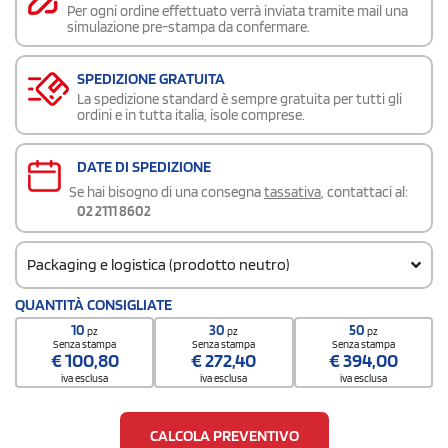
Per ogni ordine effettuato verrà inviata tramite mail una
simulazione pre-stampa da confermare.
SPEDIZIONE GRATUITA
La spedizione standard è sempre gratuita per tutti gli
ordini e in tutta italia, isole comprese.
DATE DI SPEDIZIONE
Se hai bisogno di una consegna
tassativa
, contattaci al:
02 2111 8602
Packaging e logistica (prodotto neutro)
Codice doganale
QUANTITÀ CONSIGLIATE
6802 9100
10
30
50
pz
pz
pz
Quantità per scatola
Senza stampa
Senza stampa
Senza stampa
€
100,80
€
272,40
€
394,00
10
iva esclusa
iva esclusa
iva esclusa
CALCOLA PREVENTIVO