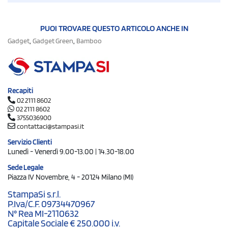
PUOI TROVARE QUESTO ARTICOLO ANCHE IN
,
,
Gadget
Gadget Green
Bamboo
Recapiti
02 2111 8602
02 2111 8602
3755036900
contattaci@stampasi.it
Servizio Clienti
Lunedì - Venerdì 9.00-13.00 | 14.30-18.00
Sede Legale
Piazza IV Novembre, 4 - 20124 Milano (MI)
StampaSi s.r.l.
P.Iva/C.F. 09734470967
N° Rea MI-2110632
Capitale Sociale € 250.000 i.v.