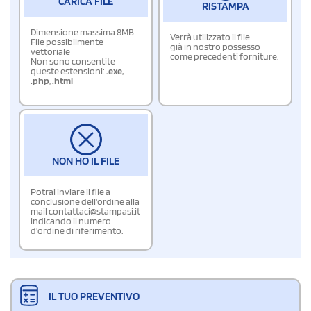
CARICA FILE
RISTAMPA
Dimensione massima 8MB
Verrà utilizzato il file
File possibilmente
già in nostro possesso
vettoriale
come precedenti forniture.
Non sono consentite
queste estensioni:
.exe
,
.php
,
.html
NON HO IL FILE
Potrai inviare il file a
conclusione dell'ordine alla
mail contattaci@stampasi.it
indicando il numero
d'ordine di riferimento.
IL TUO PREVENTIVO