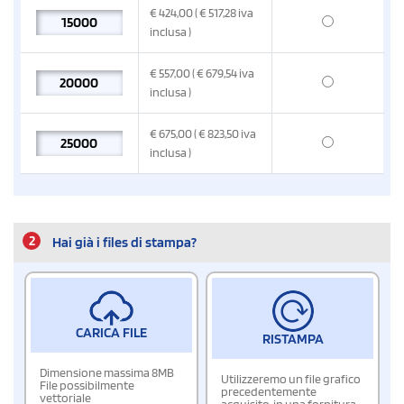
€
424,00
( € 517,28
iva
inclusa
)
€
557,00
( € 679,54
iva
inclusa
)
€
675,00
( € 823,50
iva
inclusa
)
2
Hai già i files di stampa?
CARICA FILE
RISTAMPA
Dimensione massima 8MB
Utilizzeremo un file grafico
File possibilmente
precedentemente
vettoriale
acquisito, in una fornitura