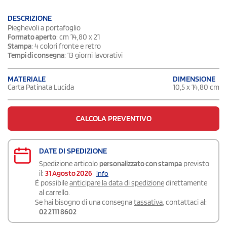
DESCRIZIONE
Pieghevoli a portafoglio
Formato aperto
: cm 14,80 x 21
Stampa
: 4 colori fronte e retro
Tempi di consegna
: 13 giorni lavorativi
DIMENSIONE
MATERIALE
10,5 x 14,80 cm
Carta Patinata Lucida
CALCOLA PREVENTIVO
DATE DI SPEDIZIONE
Spedizione articolo
personalizzato con stampa
previsto
il:
31 Agosto 2026
info
É possibile
anticipare la data di spedizione
direttamente
al carrello.
Se hai bisogno di una consegna
tassativa
, contattaci al:
02 2111 8602