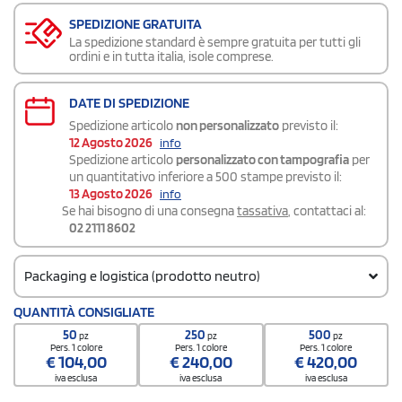
SPEDIZIONE GRATUITA
La spedizione standard è sempre gratuita per tutti gli
ordini e in tutta italia, isole comprese.
DATE DI SPEDIZIONE
Spedizione articolo
non personalizzato
previsto il:
12 Agosto 2026
info
Spedizione articolo
personalizzato con tampografia
per
un quantitativo inferiore a 500 stampe previsto il:
13 Agosto 2026
info
Se hai bisogno di una consegna
tassativa
, contattaci al:
02 2111 8602
Packaging e logistica (prodotto neutro)
Codice doganale
QUANTITÀ CONSIGLIATE
7326200090000000000000
50
250
500
pz
pz
pz
Quantità per confezione
Pers. 1 colore
Pers. 1 colore
Pers. 1 colore
€
104,00
€
240,00
€
420,00
50 / Inner carton
iva esclusa
iva esclusa
iva esclusa
Quantità per scatola