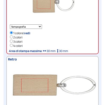
1 colore
(vedi)
2 colori
3 colori
4 colori
Area di stampa massima
:
30 mm
30 mm
Retro