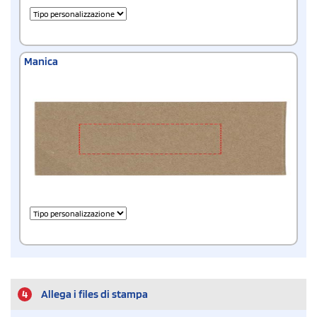
Manica
4
Allega i files di stampa