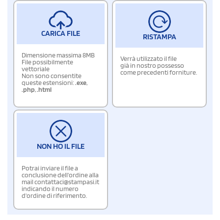
CARICA FILE
RISTAMPA
Dimensione massima 8MB
Verrà utilizzato il file
File possibilmente
già in nostro possesso
vettoriale
come precedenti forniture.
Non sono consentite
queste estensioni:
.exe
,
.php
,
.html
NON HO IL FILE
Potrai inviare il file a
conclusione dell'ordine alla
mail contattaci@stampasi.it
indicando il numero
d'ordine di riferimento.