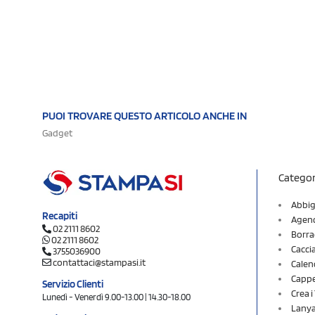
PUOI TROVARE QUESTO ARTICOLO ANCHE IN
Gadget
Categor
Abbig
Recapiti
Agend
02 2111 8602
Borra
02 2111 8602
Cacci
3755036900
contattaci@stampasi.it
Calen
Cappel
Servizio Clienti
Crea 
Lunedì - Venerdì 9.00-13.00 | 14.30-18.00
Lany