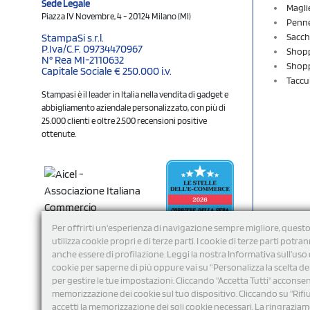
Sede Legale
Magli
Piazza IV Novembre, 4 - 20124 Milano (MI)
Penne
Sacch
StampaSi s.r.l.
P.Iva/C.F. 09734470967
Shopp
N° Rea MI-2110632
Shopp
Capitale Sociale € 250.000 i.v.
Taccu
Stampasi è il leader in Italia nella vendita di gadget e
abbigliamento aziendale personalizzato, con più di
25.000 clienti e oltre 2.500 recensioni positive
ottenute.
Per offrirti un'esperienza di navigazione sempre migliore, questo
utilizza cookie propri e di terze parti. I cookie di terze parti potra
anche essere di profilazione. Leggi la nostra Informativa sull’uso 
cookie per saperne di più oppure vai su “Personalizza la scelta de
per gestire le tue impostazioni. Cliccando "Accetta Tutti" acconsent
memorizzazione dei cookie sul tuo dispositivo. Cliccando su "Rifi
Seguici
accetti la memorizzazione dei soli cookie necessari. La ringrazia