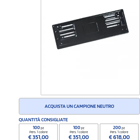
ACQUISTA UN CAMPIONE NEUTRO
QUANTITÀ CONSIGLIATE
100
100
200
pz
pz
pz
Pers. 1 colore
Pers. 1 colore
Pers. 1 colore
€
351,00
€
351,00
€
618,00