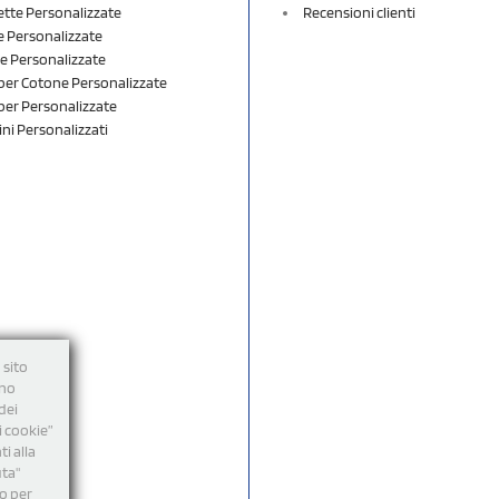
ette Personalizzate
Recensioni clienti
 Personalizzate
e Personalizzate
er Cotone Personalizzate
er Personalizzate
ini Personalizzati
 sito
nno
dei
i cookie”
i alla
uta"
mo per