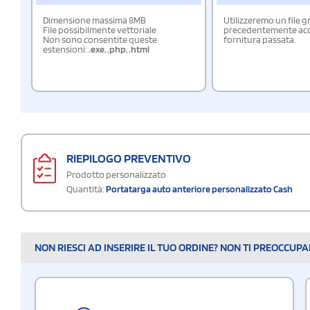
Dimensione massima 8MB
Utilizzeremo un file g
File possibilmente vettoriale
precedentemente acqu
Non sono consentite queste
fornitura passata.
estensioni:
.exe
,
.php
,
.html
RIEPILOGO PREVENTIVO
Prodotto personalizzato
Quantità:
Portatarga auto anteriore personalizzato Cash
NON RIESCI AD INSERIRE IL TUO ORDINE? NON TI PREOCCUP