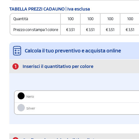
TABELLA PREZZI CADAUNO | Iva esclusa
Quantità
100
100
100
100
Prezzo con stampa 1 colore
€
3,51
€
3,51
€
3,51
€
3,51
Calcola il tuo preventivo e acquista online
1
Inserisci il quantitativo per colore
Nero
Silver