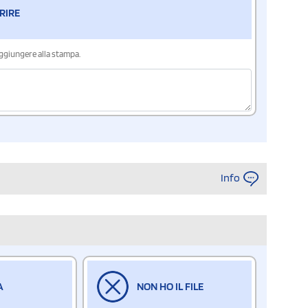
RIRE
aggiungere alla stampa.
Info
A
NON HO IL FILE