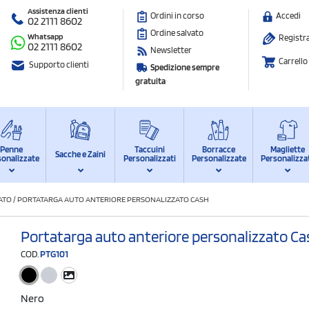
Assistenza clienti
Ordini in corso
Accedi
02 2111 8602
Ordine salvato
Whatsapp
Registra
02 2111 8602
Newsletter
Carrello
Supporto clienti
Spedizione sempre
gratuita
Penne
Taccuini
Borracce
Magliette
Sacche e Zaini
sonalizzate
Personalizzati
Personalizzate
Personalizza
ATO
/
PORTATARGA AUTO ANTERIORE PERSONALIZZATO CASH
Portatarga auto anteriore personalizzato Ca
COD.
PTG101
Nero