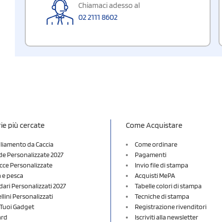
Chiamaci adesso al
02 2111 8602
ie più cercate
Come Acquistare
liamento da Caccia
Come ordinare
e Personalizzate 2027
Pagamenti
cce Personalizzate
Invio file di stampa
a e pesca
Acquisti MePA
dari Personalizzati 2027
Tabelle colori di stampa
lini Personalizzati
Tecniche di stampa
i Tuoi Gadget
Registrazione rivenditori
ard
Iscriviti alla newsletter