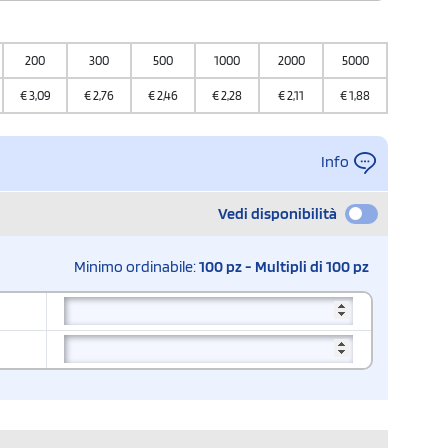
200
300
500
1000
2000
5000
10000
€
3,09
€
2,76
€
2,46
€
2,28
€
2,11
€
1,88
€
1,62
Info
Vedi disponibilità
Minimo ordinabile:
100 pz - Multipli di 100 pz