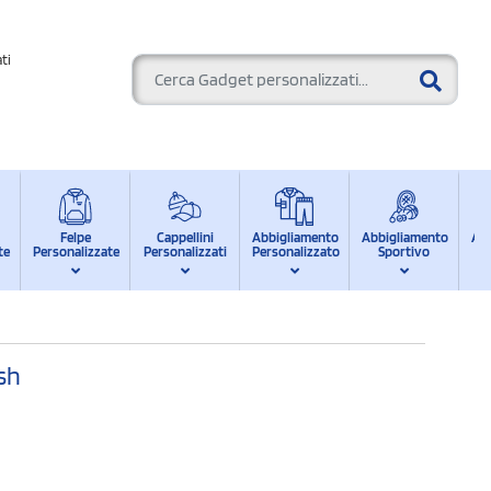
ti
Felpe
Cappellini
Abbigliamento
Abbigliamento
Ab
te
Personalizzate
Personalizzati
Personalizzato
Sportivo
d
sh