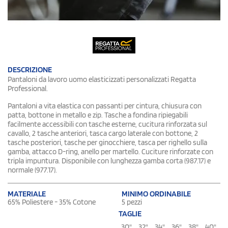
DESCRIZIONE
Pantaloni da lavoro uomo elasticizzati personalizzati Regatta
Professional.
Pantaloni a vita elastica con passanti per cintura, chiusura con
patta, bottone in metallo e zip. Tasche a fondina ripiegabili
facilmente accessibili con tasche esterne, cucitura rinforzata sul
cavallo, 2 tasche anteriori, tasca cargo laterale con bottone, 2
tasche posteriori, tasche per ginocchiere, tasca per righello sulla
gamba, attacco D-ring, anello per martello. Cuciture rinforzate con
tripla impuntura. Disponibile con lunghezza gamba corta (987.17) e
normale (977.17).
MATERIALE
MINIMO ORDINABILE
65% Poliestere - 35% Cotone
5 pezzi
TAGLIE
30"
32"
34"
36"
38"
40"