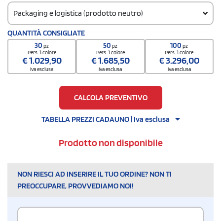
Packaging e logistica (prodotto neutro)
Codice doganale
QUANTITÀ CONSIGLIATE
62034311
30
50
100
pz
pz
pz
Pers. 1 colore
Pers. 1 colore
Pers. 1 colore
€
1.029,90
€
1.685,50
€
3.296,00
iva esclusa
iva esclusa
iva esclusa
CALCOLA PREVENTIVO
TABELLA PREZZI CADAUNO | Iva esclusa
Prodotto non disponibile
NON RIESCI AD INSERIRE IL TUO ORDINE? NON TI
PREOCCUPARE, PROVVEDIAMO NOI!